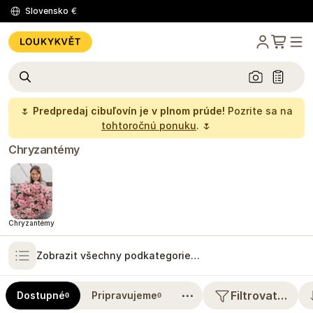
Slovensko
€
🌷
Predpredaj cibuľovín je v plnom prúde!
Pozrite sa na
tohtoročnú ponuku
. 🌷
Chryzantémy
Chryzantémy
Zobrazit všechny podkategorie…
⋯
Filtrovat…
Dostupné
Pripravujeme
0
0