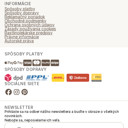
INFORMÁCIE
Spôsoby platby
Spôsoby dopravy
Reklamačný poriadok
Obchodné podmienky
Ochrana osobných údajov
Zásady používania cookies
Rastlinolekárske predpisy
Právne informácie
Autorské práva
SPÔSOBY PLATBY
SPÔSOBY DOPRAVY
SOCIÁLNE SIETE
NEWSLETTER
Prihláste sa na odber nášho newslettera a buďte v obraze o všetkých
novinkách.
Nebojte sa, neposielame ich veľa.