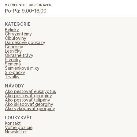
VYZVEDNUTÍ OBJEDNÁVEK
Po-Pá:
9.00-16.00
KATEGÓRIE
Bylinky
Chryzantémy
Cibuľoviny
Darčekové poukazy
Georgíny
Letničky
Okrasné trávy
Pivonky
Semená
Semienkové mixy
Six-packy
Trvalky
NÁVODY
Ako pestovať eukalyptus
Ako pestovať georgíny
Ako pestovať tulipány
Ako skladovať georgíny
Ako vykopávať georgíny
LOUKYKVĚT
Kontakt
Voľné pozície
Newsletter