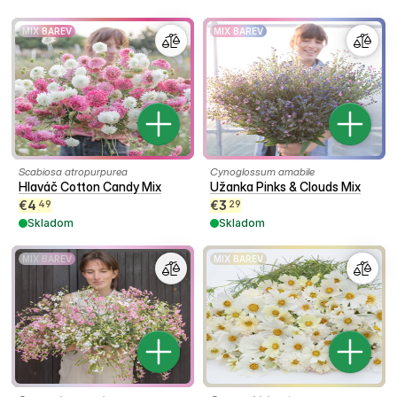
MIX BAREV
MIX BAREV
Scabiosa atropurpurea
Cynoglossum amabile
Hlaváč Cotton Candy Mix
Užanka Pinks & Clouds Mix
€
4
€
3
49
29
Skladom
Skladom
MIX BAREV
MIX BAREV