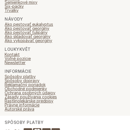
Semienkové mixy
Six-packy
Trvalky
NÁVODY
Ako pestovať eukalyptus
Ako pestovať georgíny
Ako pestovať tulipány
Ako skladovať georgíny
Ako vykopávať georgíny
LOUKYKVĚT
Kontakt
Voľné pozície
Newsletter
INFORMÁCIE
Spôsoby platby
Spôsoby dopravy
Reklamačný poriadok
Obchodné podmienky
Ochrana osobných údajov
Zásady používania cookies
Rastlinolekárske predpisy
Právne informácie
Autorské práva
SPÔSOBY PLATBY