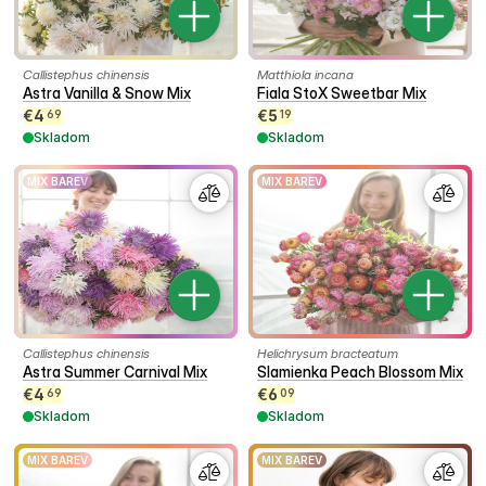
Callistephus chinensis
Matthiola incana
Astra Vanilla & Snow Mix
Fiala StoX Sweetbar Mix
€
4
€
5
69
19
Skladom
Skladom
MIX BAREV
MIX BAREV
Callistephus chinensis
Helichrysum bracteatum
Astra Summer Carnival Mix
Slamienka Peach Blossom Mix
€
4
€
6
69
09
Skladom
Skladom
MIX BAREV
MIX BAREV