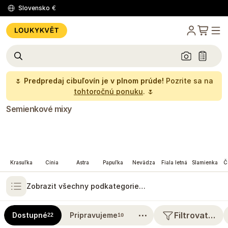
Slovensko
€
🌷
Predpredaj cibuľovín je v plnom prúde!
Pozrite sa na
tohtoročnú ponuku
. 🌷
Semienkové mixy
Krasuľka
Cínia
Astra
Papuľka
Nevädza
Fiala letná
Slamienka
Č
Zobrazit všechny podkategorie…
⋯
Filtrovat…
Dostupné
Pripravujeme
22
10