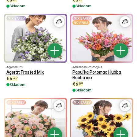
Skladom
Skladom
MIX BAREV
MIX BAREV
NOVINKA
Ageratum
Antirrhinum majus
Agerát Frosted Mix
Papuľka Potomac Hubba
Bubba mix
€
4
49
€
6
09
Skladom
Skladom
MIX BAREV
MIX BAREV