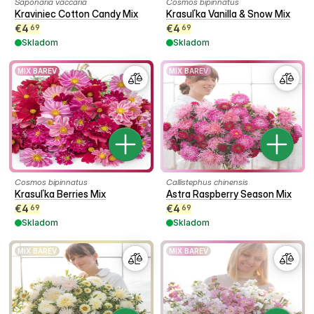
Saponaria vaccaria
Cosmos bipinnatus
Kraviniec Cotton Candy Mix
Krasuľka Vanilla & Snow Mix
€
4
€
4
69
69
Skladom
Skladom
MIX BAREV
MIX BAREV
Cosmos bipinnatus
Callistephus chinensis
Krasuľka Berries Mix
Astra Raspberry Season Mix
€
4
€
4
69
69
Skladom
Skladom
MIX BAREV
MIX BAREV