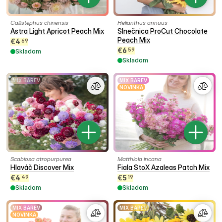
Callistephus chinensis
Helianthus annuus
Astra Light Apricot Peach Mix
Slnečnica ProCut Chocolate
Peach Mix
€
4
69
€
6
59
Skladom
Skladom
MIX BAREV
MIX BAREV
NOVINKA
Scabiosa atropurpurea
Matthiola incana
Hlaváč Discover Mix
Fiala StoX Azaleas Patch Mix
€
4
€
5
49
19
Skladom
Skladom
MIX BAREV
MIX BAREV
NOVINKA