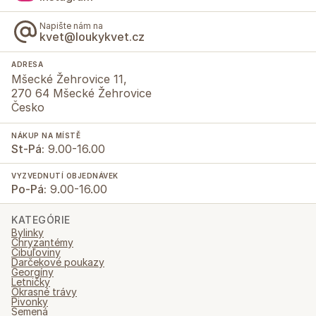
Napište nám na
kvet@loukykvet.cz
ADRESA
Mšecké Žehrovice 11,
270 64 Mšecké Žehrovice
Česko
NÁKUP NA MÍSTĚ
St-Pá:
9.00-16.00
VYZVEDNUTÍ OBJEDNÁVEK
Po-Pá:
9.00-16.00
KATEGÓRIE
Bylinky
Chryzantémy
Cibuľoviny
Darčekové poukazy
Georgíny
Letničky
Okrasné trávy
Pivonky
Semená