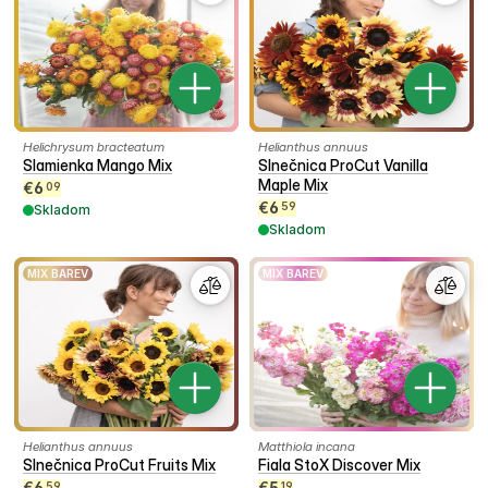
Helichrysum bracteatum
Helianthus annuus
Slamienka Mango Mix
Slnečnica ProCut Vanilla
Maple Mix
€
6
09
€
6
59
Skladom
Skladom
MIX BAREV
MIX BAREV
Helianthus annuus
Matthiola incana
Slnečnica ProCut Fruits Mix
Fiala StoX Discover Mix
€
6
€
5
59
19