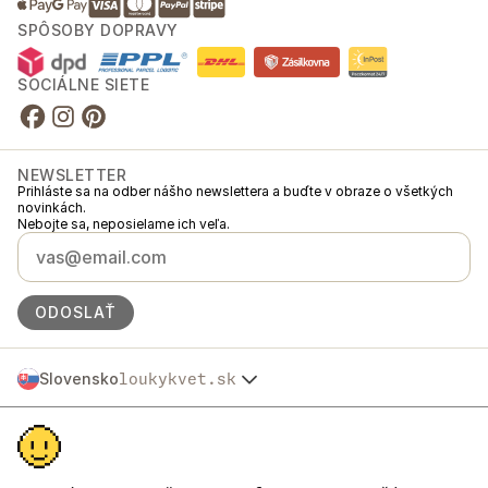
SPÔSOBY DOPRAVY
SOCIÁLNE SIETE
NEWSLETTER
Prihláste sa na odber nášho newslettera a buďte v obraze o všetkých
novinkách.
Nebojte sa, neposielame ich veľa.
ODOSLAŤ
Slovensko
loukykvet.sk
Česko
© 2016 →
2026
Loukykvět s.r.o.
Polska
Spoločnosť Loukykvět s.r.o. je zapísaná v Obchodnom registri
Österreich
Mestského súdu v Prahe, oddiel C, vložka 268616.
Deutschland
Sme zapojení do Systému združeného plnenia EKO-KOM pod číslom