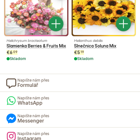
Helichrysum bracteatum
Helianthus debilis
Slamienka Berries & Fruits Mix
Slnečnica Soluna Mix
€
6
€
5
09
19
Skladom
Skladom
Napište nám přes
Formulář
Napište nám přes
WhatsApp
Napište nám přes
Messenger
Napište nám přes
Instagram