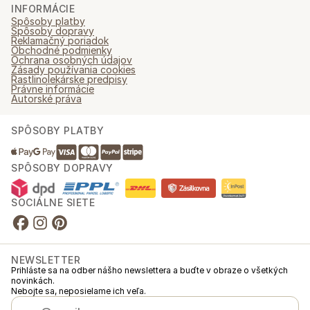
INFORMÁCIE
Spôsoby platby
Spôsoby dopravy
Reklamačný poriadok
Obchodné podmienky
Ochrana osobných údajov
Zásady používania cookies
Rastlinolekárske predpisy
Právne informácie
Autorské práva
SPÔSOBY PLATBY
SPÔSOBY DOPRAVY
SOCIÁLNE SIETE
NEWSLETTER
Prihláste sa na odber nášho newslettera a buďte v obraze o všetkých
novinkách.
Nebojte sa, neposielame ich veľa.