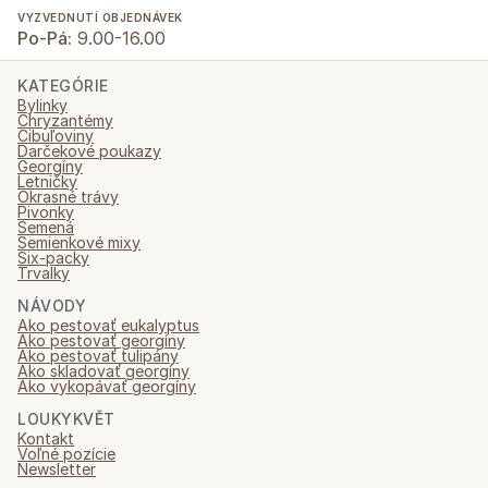
VYZVEDNUTÍ OBJEDNÁVEK
Po-Pá:
9.00-16.00
KATEGÓRIE
Bylinky
Chryzantémy
Cibuľoviny
Darčekové poukazy
Georgíny
Letničky
Okrasné trávy
Pivonky
Semená
Semienkové mixy
Six-packy
Trvalky
NÁVODY
Ako pestovať eukalyptus
Ako pestovať georgíny
Ako pestovať tulipány
Ako skladovať georgíny
Ako vykopávať georgíny
LOUKYKVĚT
Kontakt
Voľné pozície
Newsletter