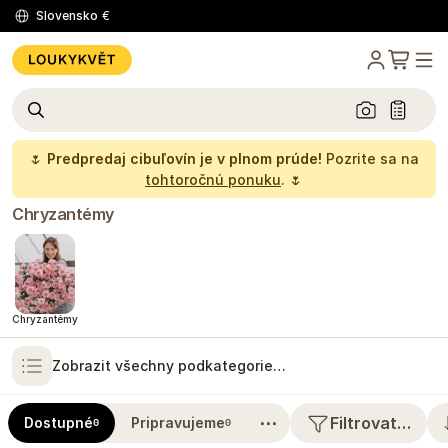
Slovensko
€
🌷
Predpredaj cibuľovín je v plnom prúde!
Pozrite sa na
tohtoročnú ponuku
. 🌷
Chryzantémy
Chryzantémy
Zobrazit všechny podkategorie…
⋯
Filtrovat…
Dostupné
Pripravujeme
0
0