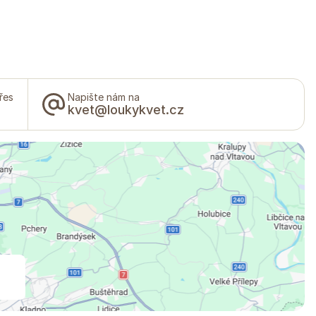
řes
Napište nám na
kvet@loukykvet.cz