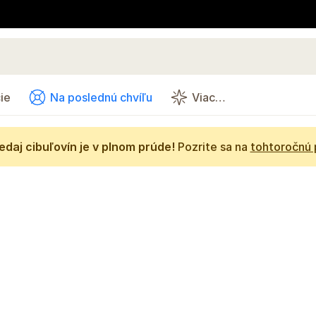
ie
Na poslednú chvíľu
Viac…
daj cibuľovín je v plnom prúde!
Pozrite sa na
tohtoročnú