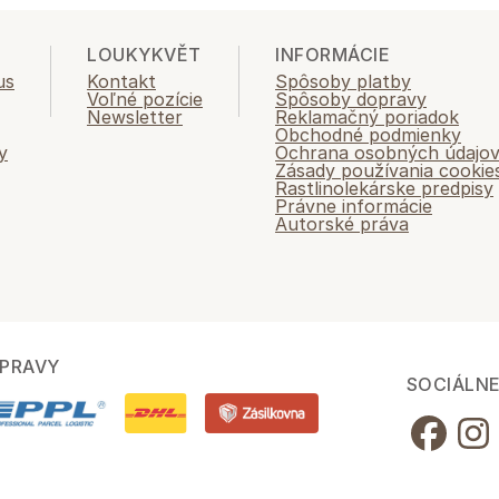
LOUKYKVĚT
INFORMÁCIE
us
Kontakt
Spôsoby platby
Voľné pozície
Spôsoby dopravy
Newsletter
Reklamačný poriadok
Obchodné podmienky
y
Ochrana osobných údajo
Zásady používania cookie
Rastlinolekárske predpisy
Právne informácie
Autorské práva
PRAVY
SOCIÁLNE