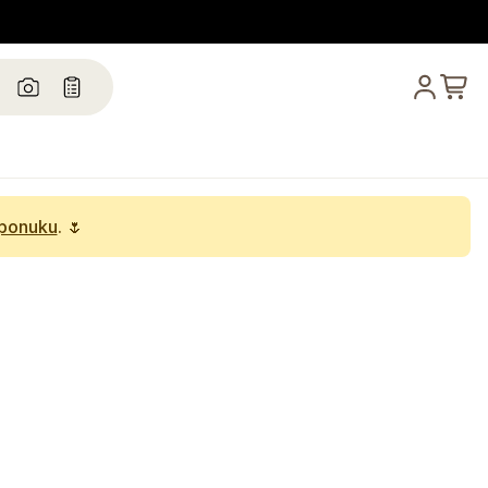
 ponuku
. 🌷