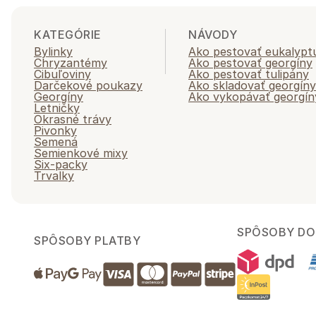
KATEGÓRIE
NÁVODY
Bylinky
Ako pestovať eukalypt
Chryzantémy
Ako pestovať georgíny
Cibuľoviny
Ako pestovať tulipány
Darčekové poukazy
Ako skladovať georgíny
Georgíny
Ako vykopávať georgín
Letničky
Okrasné trávy
Pivonky
Semená
Semienkové mixy
Six-packy
Trvalky
SPÔSOBY DO
SPÔSOBY PLATBY