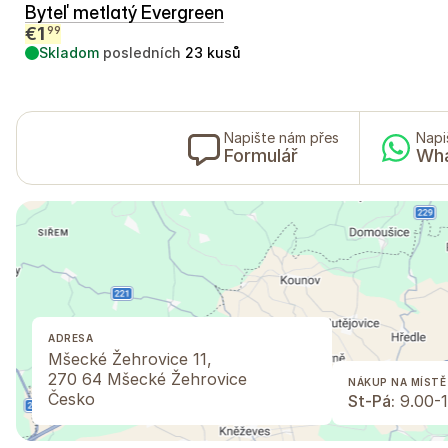
Byteľ metlatý Evergreen
€
1
99
Skladom
posledních
23
kusů
Napište nám přes
Napi
Formulář
Wh
ADRESA
Mšecké Žehrovice 11,
270 64 Mšecké Žehrovice
NÁKUP NA MÍSTĚ
Česko
St-Pá:
9.00-1