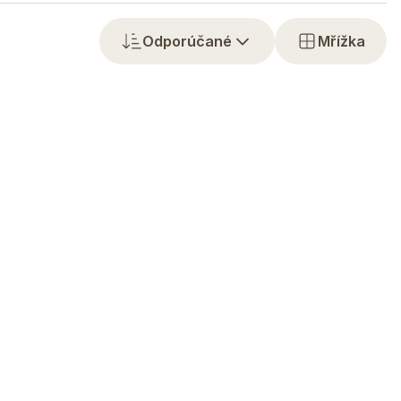
Odporúčané
Mřížka