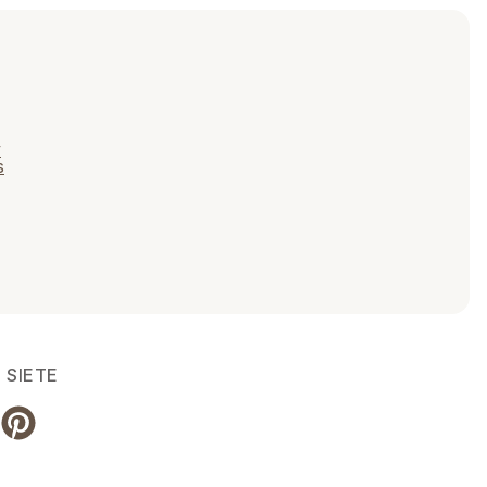
v
s
 SIETE