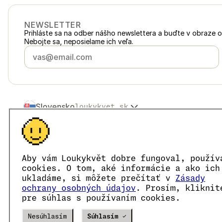
NEWSLETTER
Prihláste sa na odber nášho newslettera a buďte v obraze 
Nebojte sa, neposielame ich veľa.
Slovensko
loukykvet.sk
Česko
loukykvet.cz
Polska
loukykvet.pl
© 2016 →
2026
Loukykvět s.r.o.
Österreich
loukykvet.at
Spoločnosť Loukykvět s.r.o. je zapísaná v Obchodnom regist
Deutschland
loukykvet.de
Sme zapojení do Systému združeného plnenia EKO-KOM po
Aby vám Loukykvět dobre fungoval, použív
France
Pre vydávanie rastlinolekárskych pasov používame registrač
loukykvet.fr
cookies. O tom, aké informácie a ako ich
IČO je 05663687, DIČ je CZ05663687.
België
ukladáme, si môžete prečítať v
Zásady
loukykvet.be
ID dátovej schránky je eng827q.
ochrany osobných údajov
. Prosím, kliknit
Danmark
loukykvet.dk
Číslo EORI je CZ05663687.
pre súhlas s používaním cookies.
Sme platcovia DPH.
Eesti
loukykvet.ee
España
loukykvet.es
Verze
20302
PRODUCTION
Nesúhlasím
Súhlasím ✓