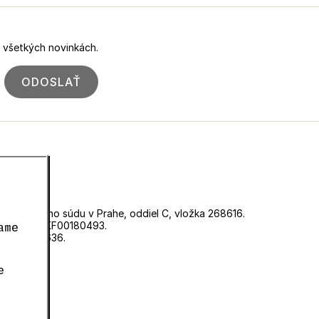
o všetkých novinkách.
ODOSLAŤ
ri Mestského súdu v Prahe, oddiel C, vložka 268616.
d číslom EKF00180493.
ame
né číslo 0636.
e