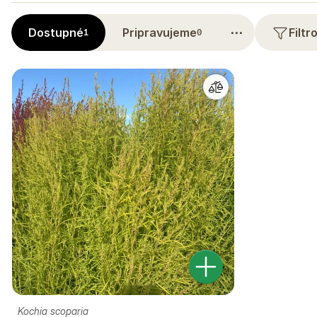
⋯
Dostupné
Pripravujeme
Filt
1
0
Kochia scoparia