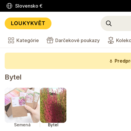
Slovensko
€
Kategórie
Darčekové poukazy
Kolekc
🌷
Predpre
Bytel
Semená
Bytel