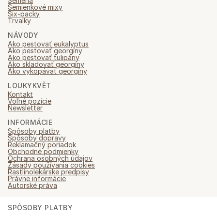
Semená
Semienkové mixy
Six-packy
Trvalky
NÁVODY
Ako pestovať eukalyptus
Ako pestovať georgíny
Ako pestovať tulipány
Ako skladovať georgíny
Ako vykopávať georgíny
LOUKYKVĚT
Kontakt
Voľné pozície
Newsletter
INFORMÁCIE
Spôsoby platby
Spôsoby dopravy
Reklamačný poriadok
Obchodné podmienky
Ochrana osobných údajov
Zásady používania cookies
Rastlinolekárske predpisy
Právne informácie
Autorské práva
SPÔSOBY PLATBY