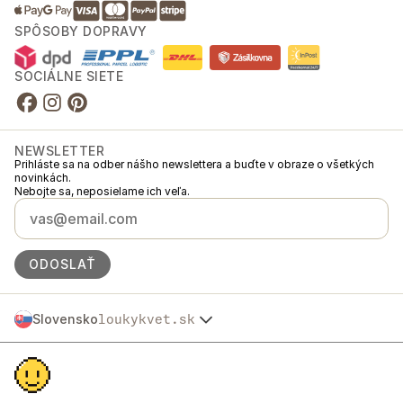
SPÔSOBY DOPRAVY
SOCIÁLNE SIETE
NEWSLETTER
Prihláste sa na odber nášho newslettera a buďte v obraze o všetkých
novinkách.
Nebojte sa, neposielame ich veľa.
ODOSLAŤ
Slovensko
loukykvet.sk
Česko
© 2016 →
2026
Loukykvět s.r.o.
Polska
Spoločnosť Loukykvět s.r.o. je zapísaná v Obchodnom registri
Österreich
Mestského súdu v Prahe, oddiel C, vložka 268616.
Deutschland
Sme zapojení do Systému združeného plnenia EKO-KOM pod číslom