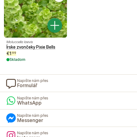
Moluccella laevis
Írske zvončeky Pixie Bells
€
1
99
Skladom
Napište nám přes
Formulář
Napište nám přes
WhatsApp
Napište nám přes
Messenger
Napište nám přes