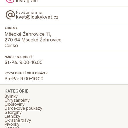
Instagram
Napište nám na
kvet@loukykvet.cz
ADRESA
Mšecké Žehrovice 11,
270 64 Mšecké Žehrovice
Česko
NÁKUP NA MÍSTĚ
St-Pá:
9.00-16.00
VYZVEDNUTÍ OBJEDNÁVEK
Po-Pá:
9.00-16.00
KATEGÓRIE
Bylinky
Chryzantémy
Cibuľoviny
Darčekové poukazy
Georgíny
Letničky
Okrasné trávy
Pivonky