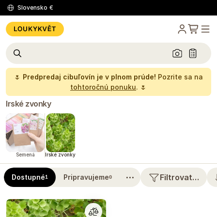
Slovensko
€
🌷
Predpredaj cibuľovín je v plnom prúde!
Pozrite sa na
tohtoročnú ponuku
. 🌷
Irské zvonky
Semená
Irské zvonky
⋯
Filtrovat…
Dostupné
Pripravujeme
1
0