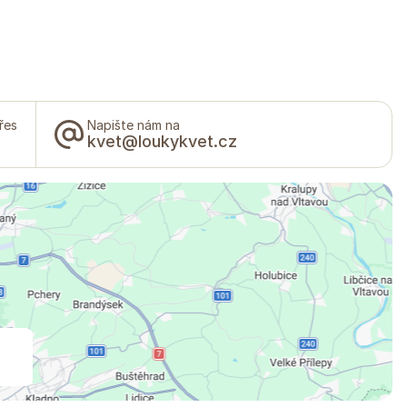
řes
Napište nám na
kvet@loukykvet.cz