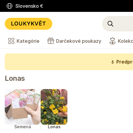
Slovensko
€
Kategórie
Darčekové poukazy
Kolekc
🌷
Predpre
Lonas
Semená
Lonas