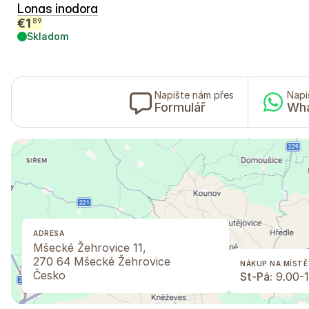
Lonas inodora
€
1
89
Skladom
Napište nám přes
Napi
Formulář
Wh
ADRESA
Mšecké Žehrovice 11,
270 64 Mšecké Žehrovice
NÁKUP NA MÍSTĚ
Česko
St-Pá:
9.00-1