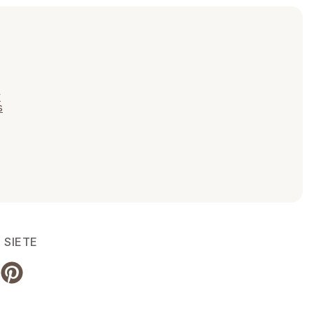
v
s
 SIETE