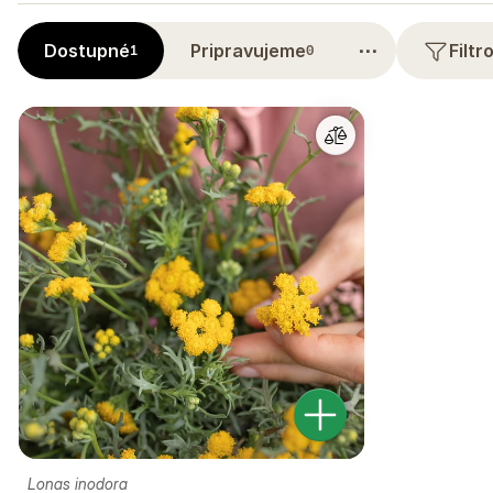
⋯
Dostupné
Pripravujeme
Filt
1
0
Lonas inodora