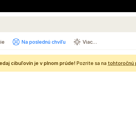
ie
Na poslednú chvíľu
Viac…
daj cibuľovín je v plnom prúde!
Pozrite sa na
tohtoročnú