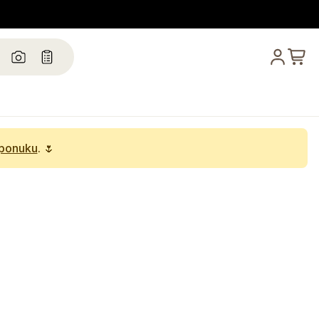
 ponuku
. 🌷