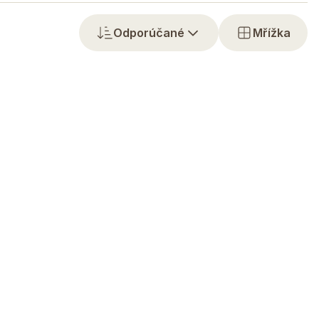
Odporúčané
Mřížka