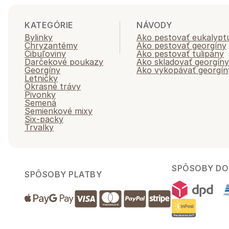
KATEGÓRIE
NÁVODY
Bylinky
Ako pestovať eukalypt
Chryzantémy
Ako pestovať georgíny
Cibuľoviny
Ako pestovať tulipány
Darčekové poukazy
Ako skladovať georgíny
Georgíny
Ako vykopávať georgín
Letničky
Okrasné trávy
Pivonky
Semená
Semienkové mixy
Six-packy
Trvalky
SPÔSOBY DO
SPÔSOBY PLATBY