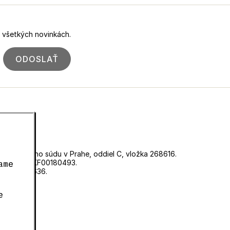
o všetkých novinkách.
ODOSLAŤ
ri Mestského súdu v Prahe, oddiel C, vložka 268616.
d číslom EKF00180493.
ame
né číslo 0636.
e