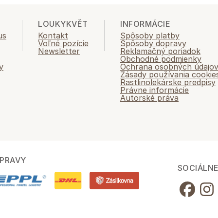
LOUKYKVĚT
INFORMÁCIE
us
Kontakt
Spôsoby platby
Voľné pozície
Spôsoby dopravy
Newsletter
Reklamačný poriadok
Obchodné podmienky
y
Ochrana osobných údajo
Zásady používania cookie
Rastlinolekárske predpisy
Právne informácie
Autorské práva
PRAVY
SOCIÁLNE