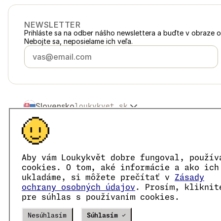
NEWSLETTER
Prihláste sa na odber nášho newslettera a buďte v obraze 
Nebojte sa, neposielame ich veľa.
Slovensko
loukykvet.sk
Česko
loukykvet.cz
Polska
loukykvet.pl
© 2016 →
2026
Loukykvět s.r.o.
Österreich
loukykvet.at
Spoločnosť Loukykvět s.r.o. je zapísaná v Obchodnom regist
Deutschland
loukykvet.de
Sme zapojení do Systému združeného plnenia EKO-KOM po
Aby vám Loukykvět dobre fungoval, použív
France
Pre vydávanie rastlinolekárskych pasov používame registrač
loukykvet.fr
cookies. O tom, aké informácie a ako ich
IČO je 05663687, DIČ je CZ05663687.
België
ukladáme, si môžete prečítať v
Zásady
loukykvet.be
ID dátovej schránky je eng827q.
ochrany osobných údajov
. Prosím, kliknit
Danmark
loukykvet.dk
Číslo EORI je CZ05663687.
pre súhlas s používaním cookies.
Sme platcovia DPH.
Eesti
loukykvet.ee
España
loukykvet.es
Verze
20302
PRODUCTION
Nesúhlasím
Súhlasím ✓