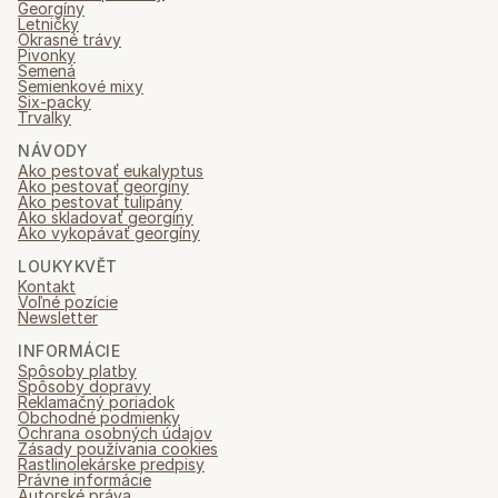
Georgíny
Letničky
Okrasné trávy
Pivonky
Semená
Semienkové mixy
Six-packy
Trvalky
NÁVODY
Ako pestovať eukalyptus
Ako pestovať georgíny
Ako pestovať tulipány
Ako skladovať georgíny
Ako vykopávať georgíny
LOUKYKVĚT
Kontakt
Voľné pozície
Newsletter
INFORMÁCIE
Spôsoby platby
Spôsoby dopravy
Reklamačný poriadok
Obchodné podmienky
Ochrana osobných údajov
Zásady používania cookies
Rastlinolekárske predpisy
Právne informácie
Autorské práva