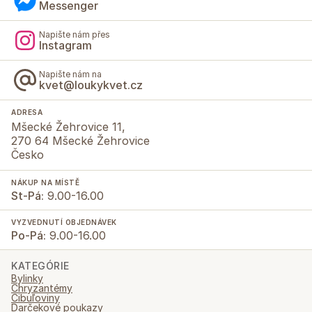
Messenger
Napište nám přes
Instagram
Napište nám na
kvet@loukykvet.cz
ADRESA
Mšecké Žehrovice 11,
270 64 Mšecké Žehrovice
Česko
NÁKUP NA MÍSTĚ
St-Pá:
9.00-16.00
VYZVEDNUTÍ OBJEDNÁVEK
Po-Pá:
9.00-16.00
KATEGÓRIE
Bylinky
Chryzantémy
Cibuľoviny
Darčekové poukazy