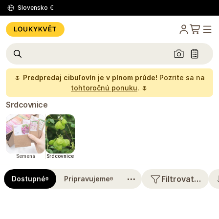
Slovensko
€
🌷
Predpredaj cibuľovín je v plnom prúde!
Pozrite sa na
tohtoročnú ponuku
. 🌷
Srdcovnice
Semená
Srdcovnice
⋯
Filtrovat…
Dostupné
Pripravujeme
0
0