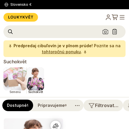
Slovensko
€
🌷
Predpredaj cibuľovín je v plnom prúde!
Pozrite sa na
tohtoročnú ponuku
. 🌷
Suchokvět
Semená
Suchokvět
⋯
Filtrovat…
Dostupné
Pripravujeme
1
0