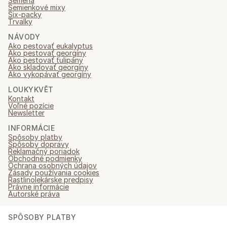
Semená
Semienkové mixy
Six-packy
Trvalky
NÁVODY
Ako pestovať eukalyptus
Ako pestovať georgíny
Ako pestovať tulipány
Ako skladovať georgíny
Ako vykopávať georgíny
LOUKYKVĚT
Kontakt
Voľné pozície
Newsletter
INFORMÁCIE
Spôsoby platby
Spôsoby dopravy
Reklamačný poriadok
Obchodné podmienky
Ochrana osobných údajov
Zásady používania cookies
Rastlinolekárske predpisy
Právne informácie
Autorské práva
SPÔSOBY PLATBY