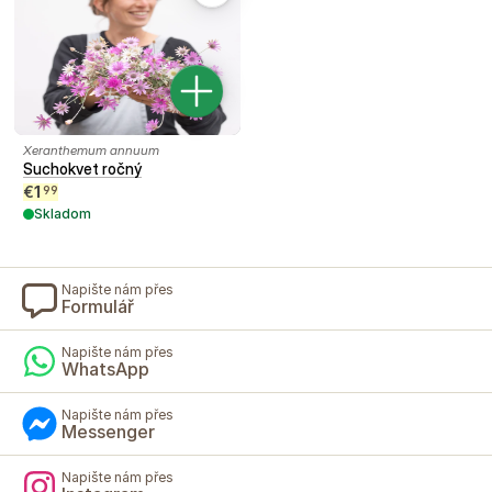
Xeranthemum annuum
Suchokvet ročný
€
1
99
Skladom
Napište nám přes
Formulář
Napište nám přes
WhatsApp
Napište nám přes
Messenger
Napište nám přes