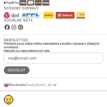
SPÔSOBY DOPRAVY
SOCIÁLNE SIETE
NEWSLETTER
Prihláste sa na odber nášho newslettera a buďte v obraze o všetkých
novinkách.
Nebojte sa, neposielame ich veľa.
ODOSLAŤ
Slovensko
loukykvet.sk
Česko
© 2016 →
2026
Loukykvět s.r.o.
Polska
Spoločnosť Loukykvět s.r.o. je zapísaná v Obchodnom registri
Österreich
Mestského súdu v Prahe, oddiel C, vložka 268616.
Deutschland
Sme zapojení do Systému združeného plnenia EKO-KOM pod číslom