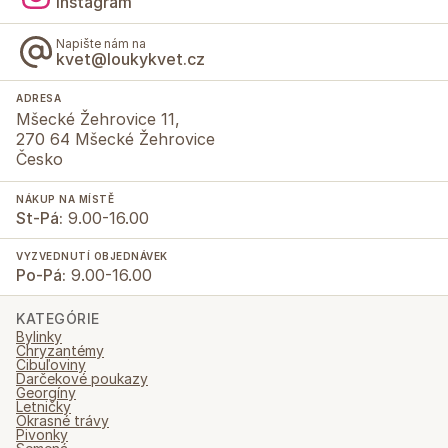
Instagram
Napište nám na
kvet@loukykvet.cz
ADRESA
Mšecké Žehrovice 11,
270 64 Mšecké Žehrovice
Česko
NÁKUP NA MÍSTĚ
St-Pá:
9.00-16.00
VYZVEDNUTÍ OBJEDNÁVEK
Po-Pá:
9.00-16.00
KATEGÓRIE
Bylinky
Chryzantémy
Cibuľoviny
Darčekové poukazy
Georgíny
Letničky
Okrasné trávy
Pivonky