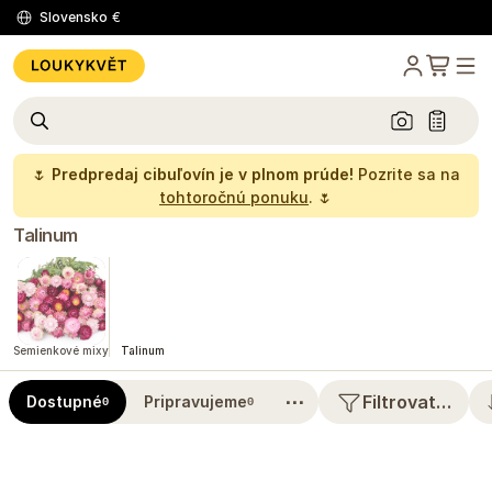
Slovensko
€
🌷
Predpredaj cibuľovín je v plnom prúde!
Pozrite sa na
tohtoročnú ponuku
. 🌷
Talinum
Semienkové mixy
Talinum
⋯
Filtrovat…
Dostupné
Pripravujeme
0
0