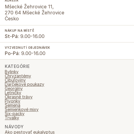
ADRESA
Mšecké Žehrovice 11,
270 64 Mšecké Žehrovice
Česko
NÁKUP NA MÍSTĚ
St-Pá:
9.00-16.00
VYZVEDNUTÍ OBJEDNÁVEK
Po-Pá:
9.00-16.00
KATEGÓRIE
Bylinky
Chryzantémy
Cibuľoviny
Darčekové poukazy
Georgíny
Letničky
Okrasné trávy
Pivonky
Semená
Semienkové mixy
Six-packy
Trvalky
NÁVODY
Ako pestovať eukalyptus