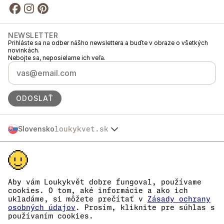
NEWSLETTER
Prihláste sa na odber nášho newslettera a buďte v obraze o všetkých
novinkách.
Nebojte sa, neposielame ich veľa.
ODOSLAŤ
Slovensko
loukykvet.sk
Česko
© 2016 →
2026
Loukykvět s.r.o.
Polska
Spoločnosť Loukykvět s.r.o. je zapísaná v Obchodnom registri
Österreich
Mestského súdu v Prahe, oddiel C, vložka 268616.
Deutschland
Sme zapojení do Systému združeného plnenia EKO-KOM pod číslom
France
EKF00180493.
Aby vám Loukykvět dobre fungoval, používame
Pre vydávanie rastlinolekárskych pasov používame registračné číslo
België
cookies. O tom, aké informácie a ako ich
0636.
ukladáme, si môžete prečítať v
Zásady ochrany
Danmark
IČO je 05663687, DIČ je CZ05663687.
osobných údajov
. Prosím, kliknite pre súhlas s
Eesti
ID dátovej schránky je eng827q.
používaním cookies.
Číslo EORI je CZ05663687.
España