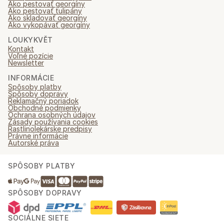
Ako pestovať georgíny
Ako pestovať tulipány
Ako skladovať georgíny
Ako vykopávať georgíny
LOUKYKVĚT
Kontakt
Voľné pozície
Newsletter
INFORMÁCIE
Spôsoby platby
Spôsoby dopravy
Reklamačný poriadok
Obchodné podmienky
Ochrana osobných údajov
Zásady používania cookies
Rastlinolekárske predpisy
Právne informácie
Autorské práva
SPÔSOBY PLATBY
SPÔSOBY DOPRAVY
SOCIÁLNE SIETE