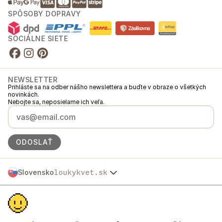
SPÔSOBY DOPRAVY
SOCIÁLNE SIETE
NEWSLETTER
Prihláste sa na odber nášho newslettera a buďte v obraze o všetkých
novinkách.
Nebojte sa, neposielame ich veľa.
ODOSLAŤ
Slovensko
loukykvet.sk
Česko
© 2016 →
2026
Loukykvět s.r.o.
Polska
Spoločnosť Loukykvět s.r.o. je zapísaná v Obchodnom registri
Österreich
Mestského súdu v Prahe, oddiel C, vložka 268616.
Deutschland
Sme zapojení do Systému združeného plnenia EKO-KOM pod číslom