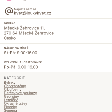
Napište nám na
kvet@loukykvet.cz
ADRESA
Mšecké Žehrovice 11,
270 64 Mšecké Žehrovice
Česko
NÁKUP NA MÍSTĚ
St-Pá:
9.00-16.00
VYZVEDNUTÍ OBJEDNÁVEK
Po-Pá:
9.00-16.00
KATEGÓRIE
Bylinky
Chryzantémy
Cibuľoviny
Darčekové poukazy
Georgíny
Letničky
Okrasné trávy
Pivonky
Semená