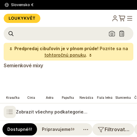
Slovensko
€
🌷
Predpredaj cibuľovín je v plnom prúde!
Pozrite sa na
tohtoročnú ponuku
. 🌷
Semienkové mixy
Krasuľka
Cínia
Astra
Papuľka
Nevädza
Fiala letná
Slamienka
Č
Zobrazit všechny podkategorie…
⋯
Filtrovat…
Dostupné
Pripravujeme
22
10