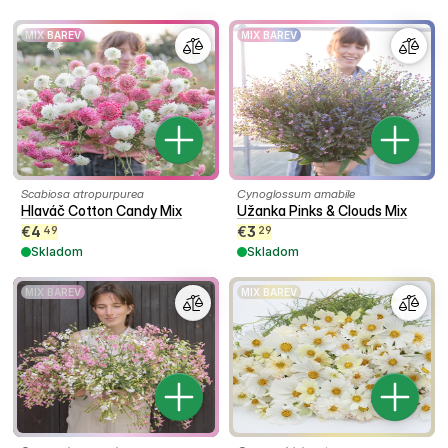
MIX BAREV
MIX BAREV
Scabiosa atropurpurea
Cynoglossum amabile
Hlaváč Cotton Candy Mix
Užanka Pinks & Clouds Mix
€
4
€
3
49
29
Skladom
Skladom
MIX BAREV
MIX BAREV