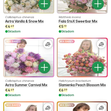
Callistephus chinensis
Matthiola incana
Astra Vanilla & Snow Mix
Fiala StoX Sweetbar Mix
€
4
€
5
69
19
Skladom
Skladom
MIX BAREV
MIX BAREV
Callistephus chinensis
Helichrysum bracteatum
Astra Summer Carnival Mix
Slamienka Peach Blossom Mix
€
4
€
6
69
09
Skladom
Skladom
MIX BAREV
MIX BAREV