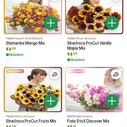
Helichrysum bracteatum
Helianthus annuus
Slamienka Mango Mix
Slnečnica ProCut Vanilla
Maple Mix
€
6
09
€
6
59
Skladom
Skladom
MIX BAREV
MIX BAREV
Helianthus annuus
Matthiola incana
Slnečnica ProCut Fruits Mix
Fiala StoX Discover Mix
€
6
€
5
59
19