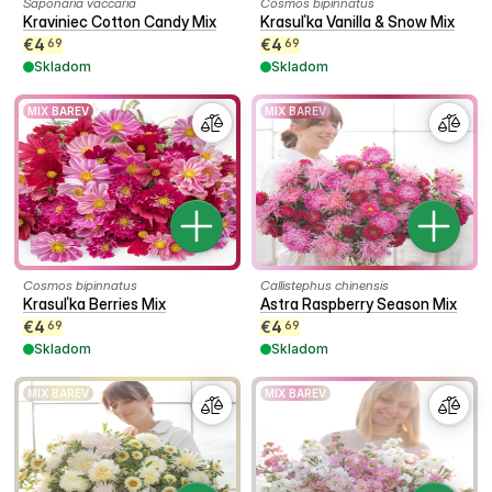
Saponaria vaccaria
Cosmos bipinnatus
Kraviniec Cotton Candy Mix
Krasuľka Vanilla & Snow Mix
€
4
€
4
69
69
Skladom
Skladom
MIX BAREV
MIX BAREV
Cosmos bipinnatus
Callistephus chinensis
Krasuľka Berries Mix
Astra Raspberry Season Mix
€
4
€
4
69
69
Skladom
Skladom
MIX BAREV
MIX BAREV