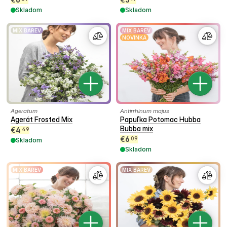
Skladom
Skladom
MIX BAREV
MIX BAREV
NOVINKA
Ageratum
Antirrhinum majus
Agerát Frosted Mix
Papuľka Potomac Hubba
Bubba mix
€
4
49
€
6
09
Skladom
Skladom
MIX BAREV
MIX BAREV