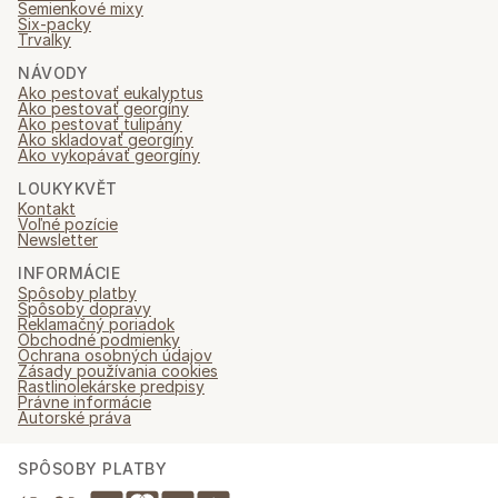
Semienkové mixy
Six-packy
Trvalky
NÁVODY
Ako pestovať eukalyptus
Ako pestovať georgíny
Ako pestovať tulipány
Ako skladovať georgíny
Ako vykopávať georgíny
LOUKYKVĚT
Kontakt
Voľné pozície
Newsletter
INFORMÁCIE
Spôsoby platby
Spôsoby dopravy
Reklamačný poriadok
Obchodné podmienky
Ochrana osobných údajov
Zásady používania cookies
Rastlinolekárske predpisy
Právne informácie
Autorské práva
SPÔSOBY PLATBY