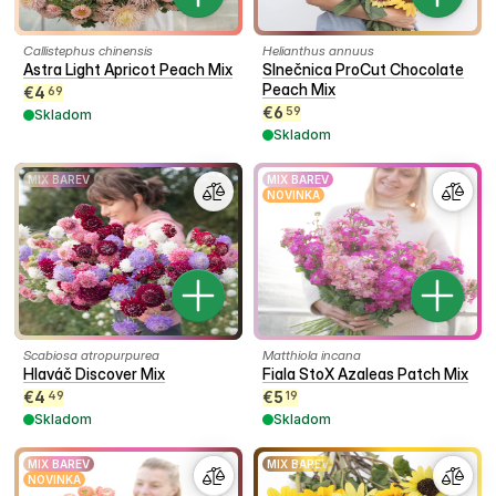
Callistephus chinensis
Helianthus annuus
Astra Light Apricot Peach Mix
Slnečnica ProCut Chocolate
Peach Mix
€
4
69
€
6
59
Skladom
Skladom
MIX BAREV
MIX BAREV
NOVINKA
Scabiosa atropurpurea
Matthiola incana
Hlaváč Discover Mix
Fiala StoX Azaleas Patch Mix
€
4
€
5
49
19
Skladom
Skladom
MIX BAREV
MIX BAREV
NOVINKA