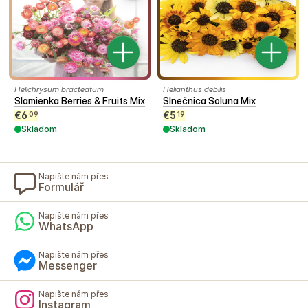
Helichrysum bracteatum
Helianthus debilis
Slamienka Berries & Fruits Mix
Slnečnica Soluna Mix
€
6
€
5
09
19
Skladom
Skladom
Napište nám přes
Formulář
Napište nám přes
WhatsApp
Napište nám přes
Messenger
Napište nám přes
Instagram