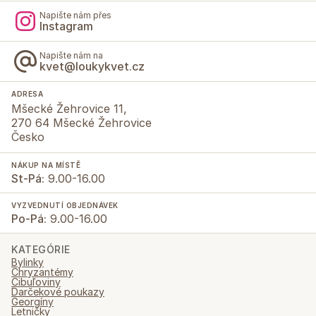
Napište nám přes
Instagram
Napište nám na
kvet@loukykvet.cz
ADRESA
Mšecké Žehrovice 11,
270 64 Mšecké Žehrovice
Česko
NÁKUP NA MÍSTĚ
St-Pá:
9.00-16.00
VYZVEDNUTÍ OBJEDNÁVEK
Po-Pá:
9.00-16.00
KATEGÓRIE
Bylinky
Chryzantémy
Cibuľoviny
Darčekové poukazy
Georgíny
Letničky