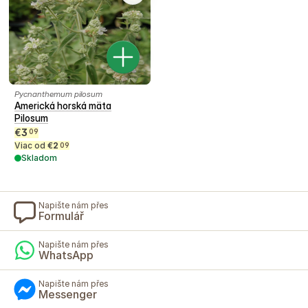
Pycnanthemum pilosum
Americká horská mäta
Pilosum
€
3
09
Viac od
€
2
09
Skladom
Napište nám přes
Formulář
Napište nám přes
WhatsApp
Napište nám přes
Messenger