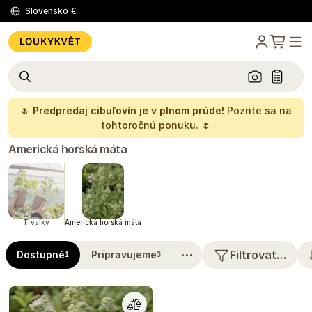
Slovensko
€
🌷
Predpredaj cibuľovín je v plnom prúde!
Pozrite sa na
tohtoročnú ponuku
. 🌷
Americká horská máta
Trvalky
Americká horská máta
⋯
Filtrovat…
Dostupné
Pripravujeme
1
3