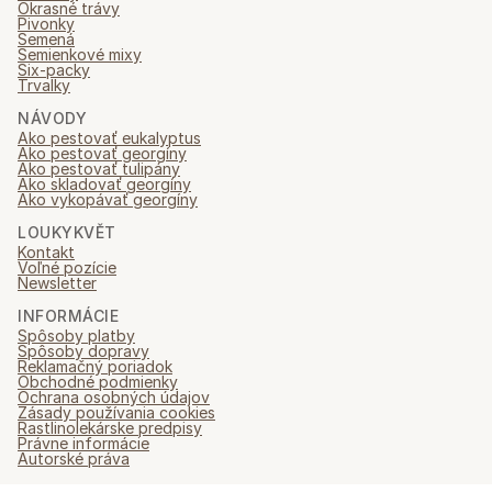
Okrasné trávy
Pivonky
Semená
Semienkové mixy
Six-packy
Trvalky
NÁVODY
Ako pestovať eukalyptus
Ako pestovať georgíny
Ako pestovať tulipány
Ako skladovať georgíny
Ako vykopávať georgíny
LOUKYKVĚT
Kontakt
Voľné pozície
Newsletter
INFORMÁCIE
Spôsoby platby
Spôsoby dopravy
Reklamačný poriadok
Obchodné podmienky
Ochrana osobných údajov
Zásady používania cookies
Rastlinolekárske predpisy
Právne informácie
Autorské práva