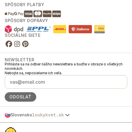
SPÔSOBY PLATBY
SPÔSOBY DOPRAVY
SOCIÁLNE SIETE
NEWSLETTER
Prihláste sa na odber nášho newslettera a buďte v obraze o všetkých
novinkách.
Nebojte sa, neposielame ich veľa.
ODOSLAŤ
Slovensko
loukykvet.sk
Česko
© 2016 →
2026
Loukykvět s.r.o.
Polska
Spoločnosť Loukykvět s.r.o. je zapísaná v Obchodnom registri