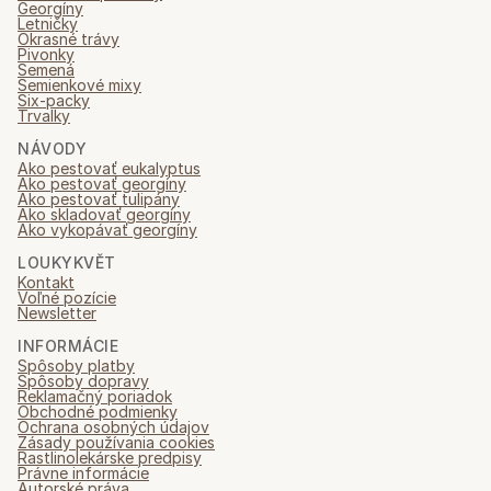
Georgíny
Letničky
Okrasné trávy
Pivonky
Semená
Semienkové mixy
Six-packy
Trvalky
NÁVODY
Ako pestovať eukalyptus
Ako pestovať georgíny
Ako pestovať tulipány
Ako skladovať georgíny
Ako vykopávať georgíny
LOUKYKVĚT
Kontakt
Voľné pozície
Newsletter
INFORMÁCIE
Spôsoby platby
Spôsoby dopravy
Reklamačný poriadok
Obchodné podmienky
Ochrana osobných údajov
Zásady používania cookies
Rastlinolekárske predpisy
Právne informácie
Autorské práva