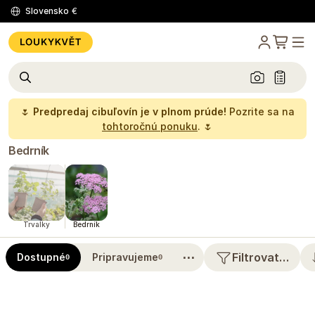
Slovensko
€
🌷
Predpredaj cibuľovín je v plnom prúde!
Pozrite sa na
tohtoročnú ponuku
. 🌷
Bedrník
Trvalky
Bedrník
⋯
Filtrovat…
Dostupné
Pripravujeme
0
0