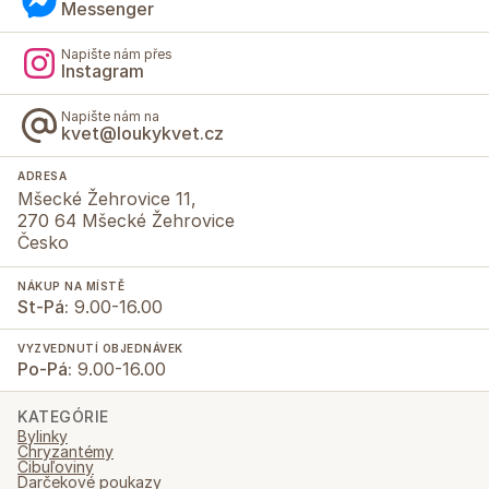
Messenger
Napište nám přes
Instagram
Napište nám na
kvet@loukykvet.cz
ADRESA
Mšecké Žehrovice 11,
270 64 Mšecké Žehrovice
Česko
NÁKUP NA MÍSTĚ
St-Pá:
9.00-16.00
VYZVEDNUTÍ OBJEDNÁVEK
Po-Pá:
9.00-16.00
KATEGÓRIE
Bylinky
Chryzantémy
Cibuľoviny
Darčekové poukazy