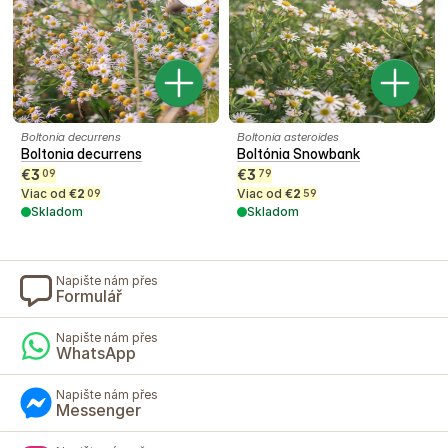
Boltonia decurrens
Boltonia asteroides
Boltonia decurrens
Boltónia Snowbank
€
3
€
3
09
79
Viac od
€
2
Viac od
€
2
09
59
Skladom
Skladom
Napište nám přes
Formulář
Napište nám přes
WhatsApp
Napište nám přes
Messenger