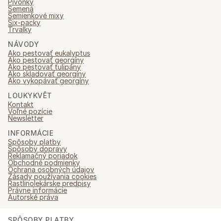
Pivonky
Semená
Semienkové mixy
Six-packy
Trvalky
NÁVODY
Ako pestovať eukalyptus
Ako pestovať georgíny
Ako pestovať tulipány
Ako skladovať georgíny
Ako vykopávať georgíny
LOUKYKVĚT
Kontakt
Voľné pozície
Newsletter
INFORMÁCIE
Spôsoby platby
Spôsoby dopravy
Reklamačný poriadok
Obchodné podmienky
Ochrana osobných údajov
Zásady používania cookies
Rastlinolekárske predpisy
Právne informácie
Autorské práva
SPÔSOBY PLATBY