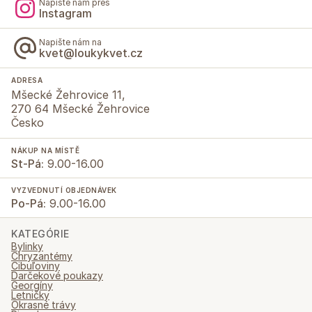
Napište nám přes
Instagram
Napište nám na
kvet@loukykvet.cz
ADRESA
Mšecké Žehrovice 11,
270 64 Mšecké Žehrovice
Česko
NÁKUP NA MÍSTĚ
St-Pá:
9.00-16.00
VYZVEDNUTÍ OBJEDNÁVEK
Po-Pá:
9.00-16.00
KATEGÓRIE
Bylinky
Chryzantémy
Cibuľoviny
Darčekové poukazy
Georgíny
Letničky
Okrasné trávy