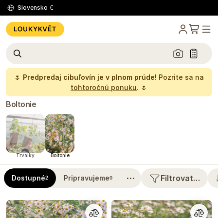
Slovensko
€
🌷
Predpredaj cibuľovín je v plnom prúde!
Pozrite sa na
tohtoročnú ponuku
. 🌷
Boltonie
Trvalky
Boltonie
⋯
Filtrovat…
Dostupné
Pripravujeme
2
0