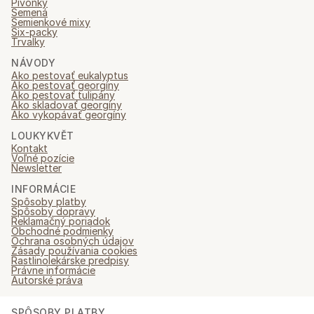
Pivonky
Semená
Semienkové mixy
Six-packy
Trvalky
NÁVODY
Ako pestovať eukalyptus
Ako pestovať georgíny
Ako pestovať tulipány
Ako skladovať georgíny
Ako vykopávať georgíny
LOUKYKVĚT
Kontakt
Voľné pozície
Newsletter
INFORMÁCIE
Spôsoby platby
Spôsoby dopravy
Reklamačný poriadok
Obchodné podmienky
Ochrana osobných údajov
Zásady používania cookies
Rastlinolekárske predpisy
Právne informácie
Autorské práva
SPÔSOBY PLATBY