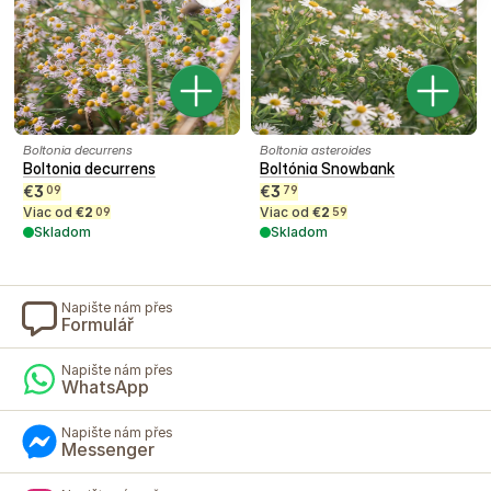
Boltonia decurrens
Boltonia asteroides
Boltonia decurrens
Boltónia Snowbank
€
3
€
3
09
79
Viac od
€
2
Viac od
€
2
09
59
Skladom
Skladom
Napište nám přes
Formulář
Napište nám přes
WhatsApp
Napište nám přes
Messenger