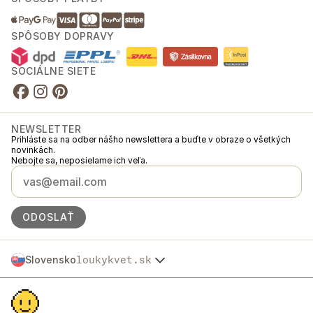
SPÔSOBY DOPRAVY
SOCIÁLNE SIETE
NEWSLETTER
Prihláste sa na odber nášho newslettera a buďte v obraze o všetkých
novinkách.
Nebojte sa, neposielame ich veľa.
ODOSLAŤ
Slovensko
loukykvet.sk
Česko
© 2016 →
2026
Loukykvět s.r.o.
Polska
Spoločnosť Loukykvět s.r.o. je zapísaná v Obchodnom registri
Österreich
Mestského súdu v Prahe, oddiel C, vložka 268616.