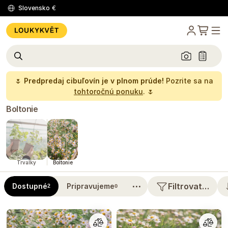
Slovensko
€
🌷
Predpredaj cibuľovín je v plnom prúde!
Pozrite sa na
tohtoročnú ponuku
. 🌷
Boltonie
Trvalky
Boltonie
⋯
Filtrovat…
Dostupné
Pripravujeme
2
0