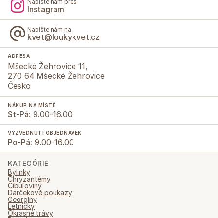
Napište nám přes
Instagram
Napište nám na
kvet@loukykvet.cz
ADRESA
Mšecké Žehrovice 11,
270 64 Mšecké Žehrovice
Česko
NÁKUP NA MÍSTĚ
St-Pá:
9.00-16.00
VYZVEDNUTÍ OBJEDNÁVEK
Po-Pá:
9.00-16.00
KATEGÓRIE
Bylinky
Chryzantémy
Cibuľoviny
Darčekové poukazy
Georgíny
Letničky
Okrasné trávy