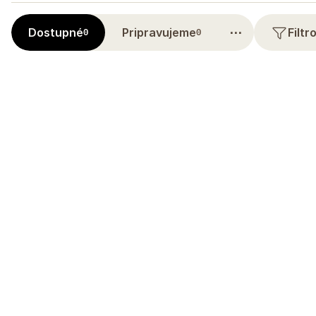
⋯
Dostupné
Pripravujeme
Filt
0
0