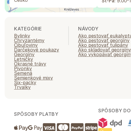
Česko
St-Pá:
9.00-1
KATEGÓRIE
NÁVODY
Bylinky
Ako pestovať eukalypt
Chryzantémy
Ako pestovať georgíny
Cibuľoviny
Ako pestovať tulipány
Darčekové poukazy
Ako skladovať georgíny
Georgíny
Ako vykopávať georgín
Letničky
Okrasné trávy
Pivonky
Semená
Semienkové mixy
Six-packy
Trvalky
SPÔSOBY DO
SPÔSOBY PLATBY