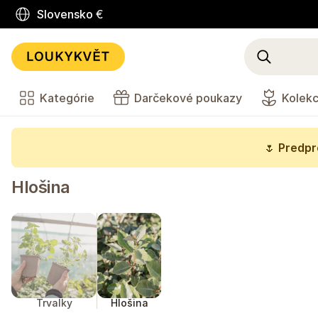
Slovensko
€
Kategórie
Darčekové poukazy
Kolekc
🌷
Predpre
Hlošina
Trvalky
Hlošina