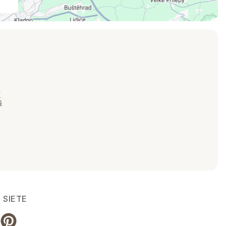
v
s
 SIETE