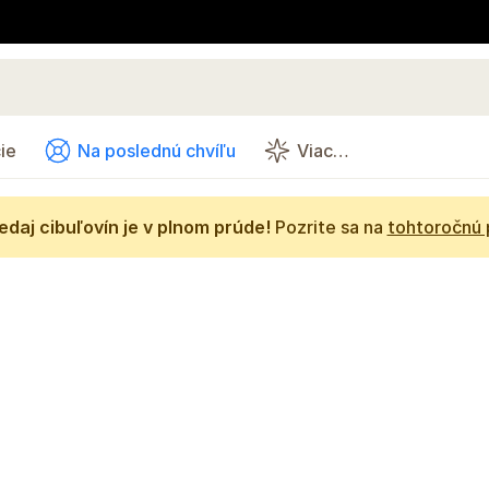
ie
Na poslednú chvíľu
Viac…
daj cibuľovín je v plnom prúde!
Pozrite sa na
tohtoročnú