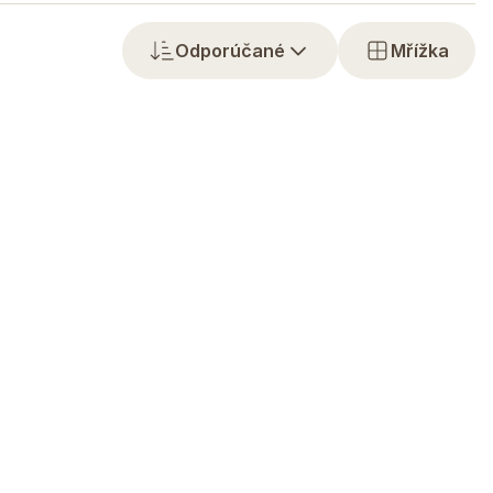
Odporúčané
Mřížka