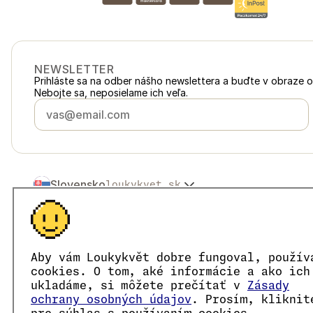
NEWSLETTER
Prihláste sa na odber nášho newslettera a buďte v obraze 
Nebojte sa, neposielame ich veľa.
Slovensko
loukykvet.sk
Česko
loukykvet.cz
Polska
loukykvet.pl
© 2016 →
2026
Loukykvět s.r.o.
Österreich
loukykvet.at
Spoločnosť Loukykvět s.r.o. je zapísaná v Obchodnom regist
Deutschland
loukykvet.de
Sme zapojení do Systému združeného plnenia EKO-KOM po
Aby vám Loukykvět dobre fungoval, použív
France
Pre vydávanie rastlinolekárskych pasov používame registrač
loukykvet.fr
cookies. O tom, aké informácie a ako ich
IČO je 05663687, DIČ je CZ05663687.
België
ukladáme, si môžete prečítať v
Zásady
loukykvet.be
ID dátovej schránky je eng827q.
ochrany osobných údajov
. Prosím, kliknit
Danmark
loukykvet.dk
Číslo EORI je CZ05663687.