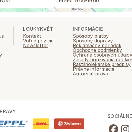
6.00
Po-Pá:
9.00-16.00
LOUKYKVĚT
INFORMÁCIE
us
Kontakt
Spôsoby platby
Voľné pozície
Spôsoby dopravy
Newsletter
Reklamačný poriadok
Obchodné podmienky
y
Ochrana osobných údajo
Zásady používania cookie
Rastlinolekárske predpisy
Právne informácie
Autorské práva
PRAVY
SOCIÁLNE