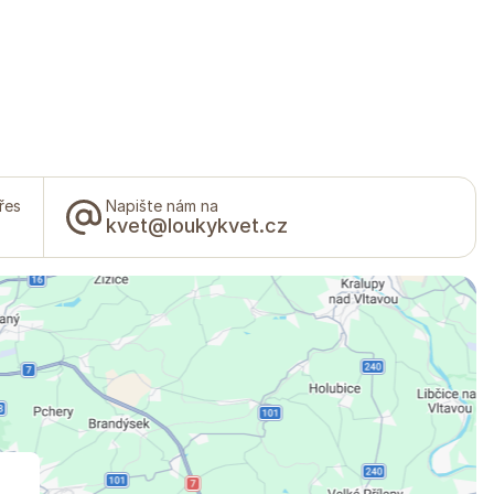
řes
Napište nám na
kvet@loukykvet.cz