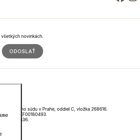
o všetkých novinkách.
ODOSLAŤ
ri Mestského súdu v Prahe, oddiel C, vložka 268616.
d číslom EKF00180493.
ame
né číslo 0636.
e