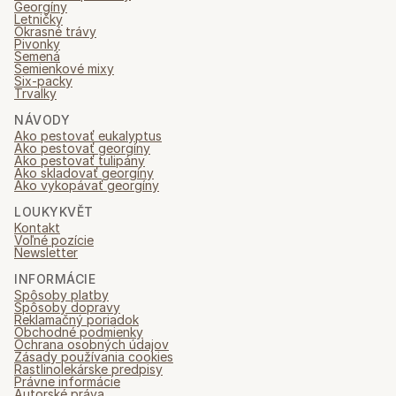
Georgíny
Letničky
Okrasné trávy
Pivonky
Semená
Semienkové mixy
Six-packy
Trvalky
NÁVODY
Ako pestovať eukalyptus
Ako pestovať georgíny
Ako pestovať tulipány
Ako skladovať georgíny
Ako vykopávať georgíny
LOUKYKVĚT
Kontakt
Voľné pozície
Newsletter
INFORMÁCIE
Spôsoby platby
Spôsoby dopravy
Reklamačný poriadok
Obchodné podmienky
Ochrana osobných údajov
Zásady používania cookies
Rastlinolekárske predpisy
Právne informácie
Autorské práva