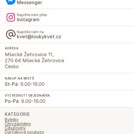
Messenger
Napište nám přes
Instagram
Napište nám na
kvet@loukykvet.cz
ADRESA
Mšecké Žehrovice 11,
270 64 Mšecké Žehrovice
Česko
NÁKUP NA MÍSTĚ
St-Pá:
9.00-16.00
VYZVEDNUTÍ OBJEDNÁVEK
Po-Pá:
9.00-16.00
KATEGÓRIE
Bylinky
Chryzantémy
Cibuľoviny
Darčekové poukazy