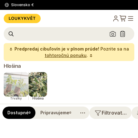
Slovensko
€
🌷
Predpredaj cibuľovín je v plnom prúde!
Pozrite sa na
tohtoročnú ponuku
. 🌷
Hlošina
Trvalky
Hlošina
⋯
Filtrovat…
Dostupné
Pripravujeme
0
0