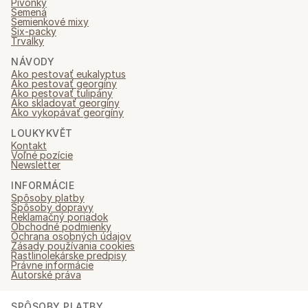
Pivonky
Semená
Semienkové mixy
Six-packy
Trvalky
NÁVODY
Ako pestovať eukalyptus
Ako pestovať georgíny
Ako pestovať tulipány
Ako skladovať georgíny
Ako vykopávať georgíny
LOUKYKVĚT
Kontakt
Voľné pozície
Newsletter
INFORMÁCIE
Spôsoby platby
Spôsoby dopravy
Reklamačný poriadok
Obchodné podmienky
Ochrana osobných údajov
Zásady používania cookies
Rastlinolekárske predpisy
Právne informácie
Autorské práva
SPÔSOBY PLATBY