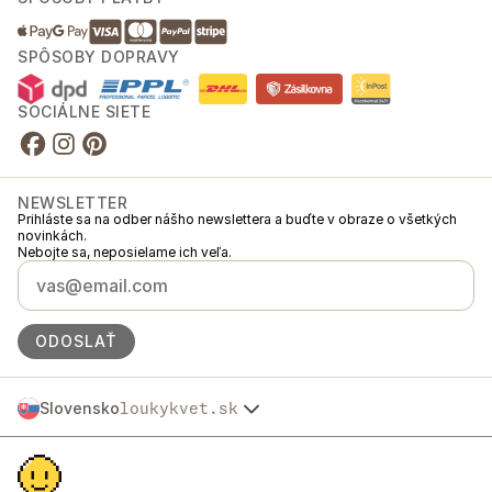
SPÔSOBY DOPRAVY
SOCIÁLNE SIETE
NEWSLETTER
Prihláste sa na odber nášho newslettera a buďte v obraze o všetkých
novinkách.
Nebojte sa, neposielame ich veľa.
ODOSLAŤ
Slovensko
loukykvet.sk
Česko
© 2016 →
2026
Loukykvět s.r.o.
Polska
Spoločnosť Loukykvět s.r.o. je zapísaná v Obchodnom registri
Österreich
Mestského súdu v Prahe, oddiel C, vložka 268616.