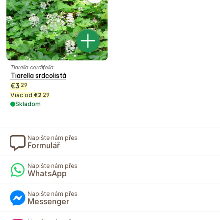
Tiarella cordifolia
Tiarella srdcolistá
€
3
29
Viac od
€
2
29
Skladom
Napište nám přes
Formulář
Napište nám přes
WhatsApp
Napište nám přes
Messenger