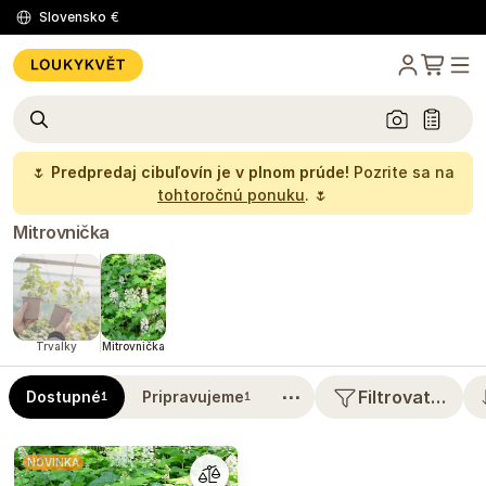
Slovensko
€
🌷
Predpredaj cibuľovín je v plnom prúde!
Pozrite sa na
tohtoročnú ponuku
. 🌷
Mitrovnička
Trvalky
Mitrovnička
⋯
Filtrovat…
Dostupné
Pripravujeme
1
1
NOVINKA