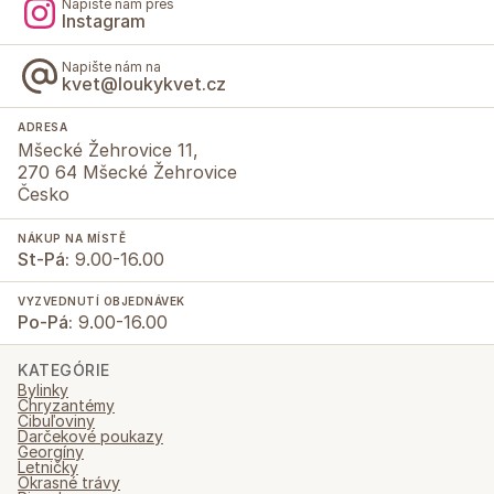
Napište nám přes
Instagram
Napište nám na
kvet@loukykvet.cz
ADRESA
Mšecké Žehrovice 11,
270 64 Mšecké Žehrovice
Česko
NÁKUP NA MÍSTĚ
St-Pá:
9.00-16.00
VYZVEDNUTÍ OBJEDNÁVEK
Po-Pá:
9.00-16.00
KATEGÓRIE
Bylinky
Chryzantémy
Cibuľoviny
Darčekové poukazy
Georgíny
Letničky
Okrasné trávy