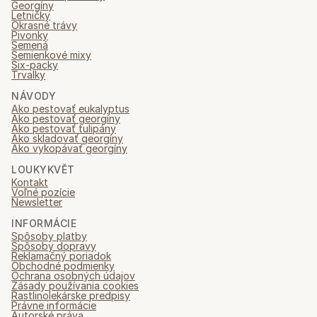
Georgíny
Letničky
Okrasné trávy
Pivonky
Semená
Semienkové mixy
Six-packy
Trvalky
NÁVODY
Ako pestovať eukalyptus
Ako pestovať georgíny
Ako pestovať tulipány
Ako skladovať georgíny
Ako vykopávať georgíny
LOUKYKVĚT
Kontakt
Voľné pozície
Newsletter
INFORMÁCIE
Spôsoby platby
Spôsoby dopravy
Reklamačný poriadok
Obchodné podmienky
Ochrana osobných údajov
Zásady používania cookies
Rastlinolekárske predpisy
Právne informácie
Autorské práva