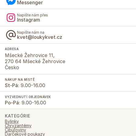
Messenger
Napište nám přes
Instagram
Napište nám na
kvet@loukykvet.cz
ADRESA
Mšecké Žehrovice 11,
270 64 Mšecké Žehrovice
Česko
NÁKUP NA MÍSTĚ
St-Pá:
9.00-16.00
VYZVEDNUTÍ OBJEDNÁVEK
Po-Pá:
9.00-16.00
KATEGÓRIE
Bylinky
Chryzantémy
Cibuľoviny
Darčekové poukazy