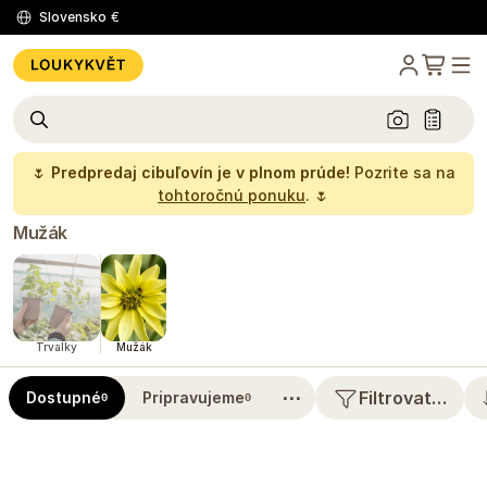
Slovensko
€
🌷
Predpredaj cibuľovín je v plnom prúde!
Pozrite sa na
tohtoročnú ponuku
. 🌷
Mužák
Trvalky
Mužák
⋯
Filtrovat…
Dostupné
Pripravujeme
0
0