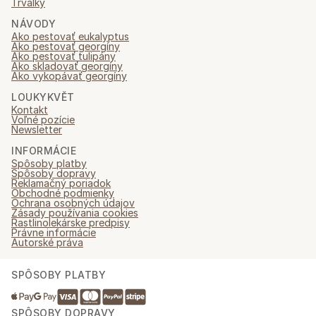
Trvalky
NÁVODY
Ako pestovať eukalyptus
Ako pestovať georgíny
Ako pestovať tulipány
Ako skladovať georgíny
Ako vykopávať georgíny
LOUKYKVĚT
Kontakt
Voľné pozície
Newsletter
INFORMÁCIE
Spôsoby platby
Spôsoby dopravy
Reklamačný poriadok
Obchodné podmienky
Ochrana osobných údajov
Zásady používania cookies
Rastlinolekárske predpisy
Právne informácie
Autorské práva
SPÔSOBY PLATBY
SPÔSOBY DOPRAVY