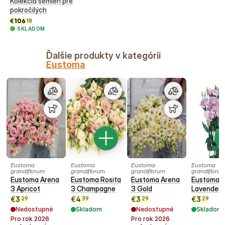
Kolekcia semien pre
pokročilých
€
106
18
SKLADOM
Ďalšie produkty v kategórii
Eustoma
Eustoma
Eustoma
Eustoma
Eustoma
grandiflorum
grandiflorum
grandiflorum
grandifloru
Eustoma Arena
Eustoma Rosita
Eustoma Arena
Eustoma E
3 Apricot
3 Champagne
3 Gold
Lavender
€
3
€
4
€
3
€
3
29
39
29
29
Nedostupné
Skladom
Nedostupné
Skladom
Pro rok
2026
Pro rok
2026