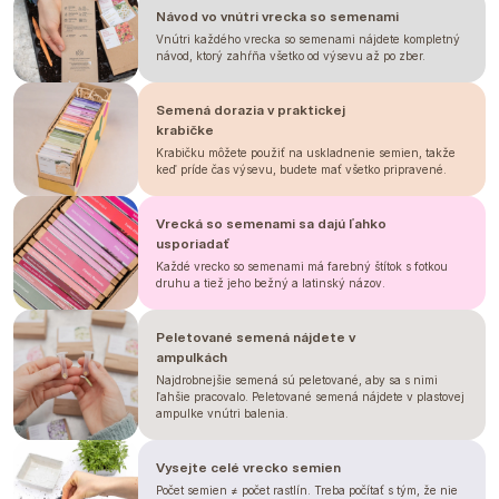
Návod vo vnútri vrecka so semenami
Vnútri každého vrecka so semenami nájdete kompletný
návod, ktorý zahŕňa všetko od výsevu až po zber.
Semená dorazia v praktickej
krabičke
Krabičku môžete použiť na uskladnenie semien, takže
keď príde čas výsevu, budete mať všetko pripravené.
Vrecká so semenami sa dajú ľahko
usporiadať
Každé vrecko so semenami má farebný štítok s fotkou
druhu a tiež jeho bežný a latinský názov.
Peletované semená nájdete v
ampulkách
Najdrobnejšie semená sú peletované, aby sa s nimi
ľahšie pracovalo. Peletované semená nájdete v plastovej
ampulke vnútri balenia.
Vysejte celé vrecko semien
Počet semien ≠ počet rastlín. Treba počítať s tým, že nie