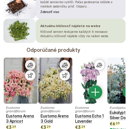
každé semienko vyklíči. Počas pestovania môžete o
niektoré sadeničky prísť. Odporú...
Zobraziť viac
Aktuálnu klíčivosť nájdete na webe
Klíčivosť semien testujeme každých 6 mesiacov.
Aktuálnu klíčivosť nájdete vždy na našom webe.
Odporúčané produkty
Eustoma
Eustoma
Eustoma
Eucalyptus c
grandiflorum
grandiflorum
grandiflorum
Eukalyptu
Eustoma Arena
Eustoma Arena
Eustoma Echo 1
Silver Doll
3 Apricot
3 Gold
Lavender
€
6
09
€
3
€
3
€
3
29
29
29