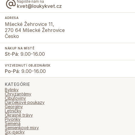
Napište nám na
kvet@loukykvet.cz
ADRESA
Mšecké Žehrovice 11,
270 64 Mšecké Žehrovice
Česko
NÁKUP NA MÍSTĚ
St-Pá:
9.00-16.00
VYZVEDNUTÍ OBJEDNÁVEK
Po-Pá:
9.00-16.00
KATEGÓRIE
Bylinky
Chryzantémy
Cibuľoviny
Darčekové poukazy
Georgíny
Letničky
Okrasné trávy
Pivonky
Semená
Semienkové mixy
Six-packy