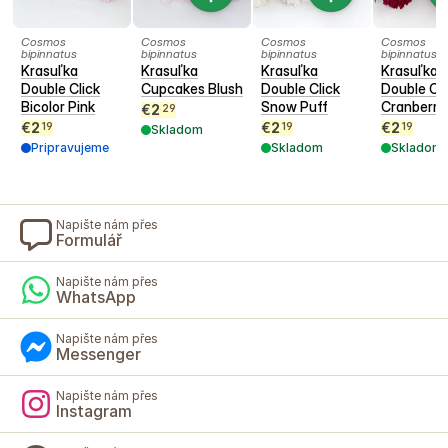
Cosmos
Cosmos
Cosmos
Cosmos
bipinnatus
bipinnatus
bipinnatus
bipinnatus
Krasuľka
Krasuľka
Krasuľka
Krasuľka
Double Click
Cupcakes Blush
Double Click
Double Cli
Bicolor Pink
Snow Puff
Cranberri
€
2
29
€
2
€
2
€
2
19
19
19
Skladom
Pripravujeme
Skladom
Skladom
Napište nám přes
Formulář
Napište nám přes
WhatsApp
Napište nám přes
Messenger
Napište nám přes
Instagram