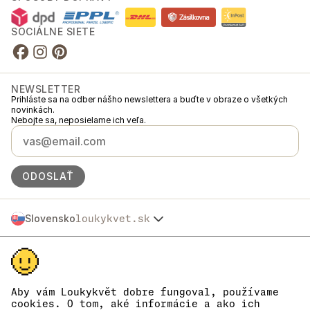
SOCIÁLNE SIETE
NEWSLETTER
Prihláste sa na odber nášho newslettera a buďte v obraze o všetkých
novinkách.
Nebojte sa, neposielame ich veľa.
ODOSLAŤ
Slovensko
loukykvet.sk
Česko
© 2016 →
2026
Loukykvět s.r.o.
Polska
Spoločnosť Loukykvět s.r.o. je zapísaná v Obchodnom registri
Österreich
Mestského súdu v Prahe, oddiel C, vložka 268616.
Deutschland
Sme zapojení do Systému združeného plnenia EKO-KOM pod číslom
France
EKF00180493.
Aby vám Loukykvět dobre fungoval, používame
Pre vydávanie rastlinolekárskych pasov používame registračné číslo
België
cookies. O tom, aké informácie a ako ich