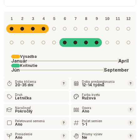
1
2
3
4
5
6
7
8
9
10
11
12
Výsadba
Január
Apríl
Kvitnutie
Jún
September
Doba klíčenia
Doba predpestovania
?
?
20-35 dní
12-14 týdnů
Druh
Farba kvetu
Letnička
Ružová
Náročnosť
Opora
?
Pokročilý
Ano
Peletované semená
Počet semien
?
?
Ano
1-1
Presadenie
Priamy výsev
?
?
Ano
Ne