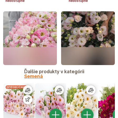
nedostupné
nedostupné
Ďalšie produkty v kategórii
Semená
ODPORÚČAME