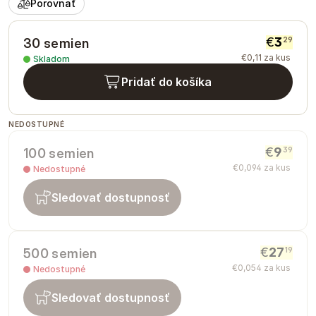
Porovnať
€
3
29
30 semien
€
0
,
11
za kus
Skladom
Pridať do košíka
NEDOSTUPNÉ
€
9
39
100 semien
€
0
,
094
za kus
Nedostupné
Sledovať dostupnosť
€
27
19
500 semien
€
0
,
054
za kus
Nedostupné
Sledovať dostupnosť