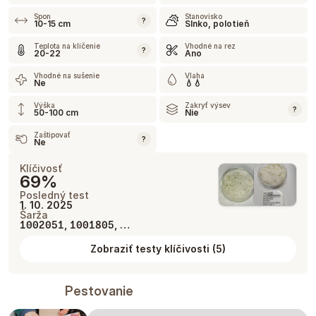
Spon
Stanovisko
?
10-15 cm
Slnko, polotieň
Teplota na klíčenie
Vhodné na rez
?
20-22
Ano
Vhodné na sušenie
Vlaha
Ne
💧💧
Výška
Zakryť výsev
?
50-100 cm
Nie
Zaštipovať
?
Ne
Klíčivosť
69%
Posledný test
1. 10. 2025
Šarža
,
, …
1002051
1001805
Zobraziť testy klíčivosti
(
5
)
Pestovanie