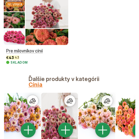
SEMENÁ
NOVINKA
Pre milovníkov cínií
€
43
43
SKLADOM
Ďalšie produkty v kategórii
Cínia