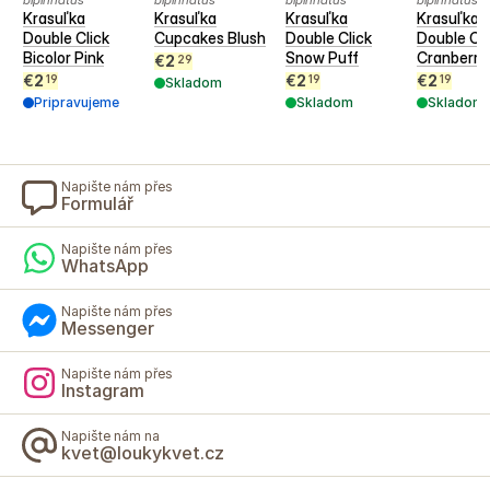
Krasuľka
Krasuľka
Krasuľka
Krasuľka
Double Click
Cupcakes Blush
Double Click
Double Cli
Bicolor Pink
Snow Puff
Cranberri
€
2
29
€
2
€
2
€
2
19
19
19
Skladom
Pripravujeme
Skladom
Skladom
Napište nám přes
Formulář
Napište nám přes
WhatsApp
Napište nám přes
Messenger
Napište nám přes
Instagram
Napište nám na
kvet@loukykvet.cz