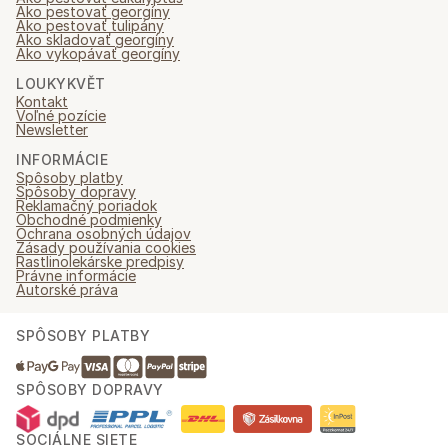
Ako pestovať georgíny
Ako pestovať tulipány
Ako skladovať georgíny
Ako vykopávať georgíny
LOUKYKVĚT
Kontakt
Voľné pozície
Newsletter
INFORMÁCIE
Spôsoby platby
Spôsoby dopravy
Reklamačný poriadok
Obchodné podmienky
Ochrana osobných údajov
Zásady používania cookies
Rastlinolekárske predpisy
Právne informácie
Autorské práva
SPÔSOBY PLATBY
SPÔSOBY DOPRAVY
SOCIÁLNE SIETE