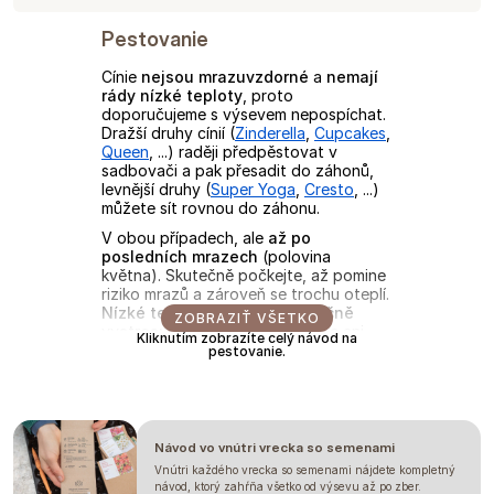
Pestovanie
Cínie
nejsou mrazuvzdorné
a
nemají
rády nízké teploty
, proto
doporučujeme s výsevem nepospíchat.
Dražší druhy cínií (
Zinderella
,
Cupcakes
,
Queen
, ...) raději předpěstovat v
sadbovači a pak přesadit do záhonů,
levnější druhy (
Super Yoga
,
Cresto
, ...)
můžete sít rovnou do záhonu.
V obou případech, ale
až po
posledních mrazech
(polovina
května). Skutečně počkejte, až pomine
riziko mrazů a zároveň se trochu oteplí.
Nízké teploty cínie jen zbytečně
ZOBRAZIŤ VŠETKO
vystresují
a následující týdny se ani
Kliknutím zobrazíte celý návod na
nehnou. U teplot pod 10 °C jen cíniím
pestovanie.
žloutnou listy. Naučili jsme se tedy u
cínií
nepospíchat
a tak je přesazujeme
ven až klidně koncem května/začátkem
června.
Návod vo vnútri vrecka so semenami
PŘEDPĚSTOVÁNÍ
Vnútri každého vrecka so semenami nájdete kompletný
návod, ktorý zahŕňa všetko od výsevu až po zber.
U předpěstování v sadbovači vysejte
1