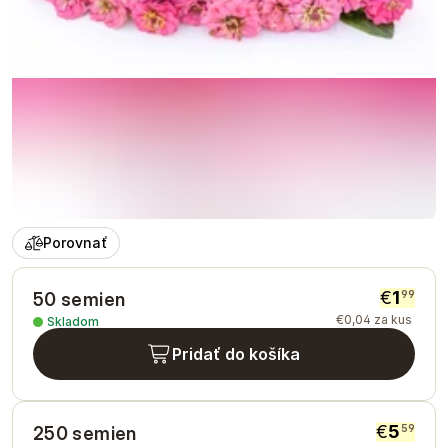
Porovnať
€
1
99
50 semien
€
0
,
04
za kus
Skladom
Pridať do košíka
€
5
59
250 semien