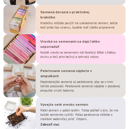
semeno do buňky sadbovače a
zakryjte
2 - 3 cm substrátu.
Semená dorazia v praktickej
Doporučujeme zvolit co
největší
krabičke
sadbovač
, u nás používáme
sadbovač
Krabičku môžete použiť na uskladnenie semien, takže
60
, jelikož cínie jsou velmi
choulostivé
keď príde čas výsevu, budete mať všetko pripravené.
na kořenový bal
, dopřejte jim tedy
dost prostoru.
Vrecká so semenami sa dajú ľahko
U cínií určitě
neodkládejte přesazení
,
ideálně za
usporiadať
4 - 5 týdnů od výsevu
šup s
nimi do záhonu. Pokud přesazení
Každé vrecko so semenami má farebný štítok s fotkou
opozdíte a necháte sazenice přerůst,
druhu a tiež jeho bežný a latinský názov.
při přesazení narušíte kořenový bal a
tento šok může způsobit, že z
Peletované semená nájdete v
plnokvěté rostliny se stane zpět
jednoduchá.
ampulkách
Najdrobnejšie semená sú peletované, aby sa s nimi
ľahšie pracovalo. Peletované semená nájdete v plastovej
ampulke vnútri balenia.
Vysejte celé vrecko semien
Počet semien ≠ počet rastlín. Treba počítať s tým, že nie
každé semienko vyklíči. Počas pestovania môžete o
niektoré sadeničky prísť. Odporú...
Zobraziť viac
ZAŠTÍPNUTÍ