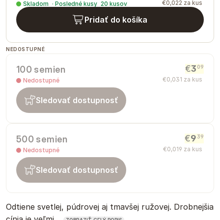
€
0
,
022
za kus
Skladom
·
Posledné kusy
20
kusov
Pridať do košíka
NEDOSTUPNÉ
€
3
09
100 semien
€
0
,
031
za kus
Nedostupné
Sledovať dostupnosť
€
9
39
500 semien
€
0
,
019
za kus
Nedostupné
Sledovať dostupnosť
Odtiene svetlej, púdrovej aj tmavšej ružovej. Drobnejšia
cínia je veľmi…