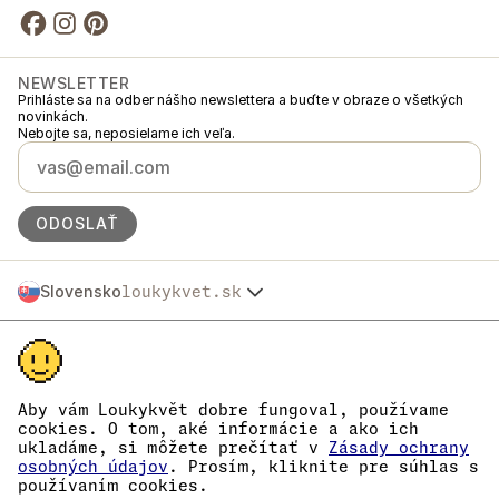
NEWSLETTER
Prihláste sa na odber nášho newslettera a buďte v obraze o všetkých
novinkách.
Nebojte sa, neposielame ich veľa.
ODOSLAŤ
Slovensko
loukykvet.sk
Česko
© 2016 →
2026
Loukykvět s.r.o.
Polska
Spoločnosť Loukykvět s.r.o. je zapísaná v Obchodnom registri
Österreich
Mestského súdu v Prahe, oddiel C, vložka 268616.
Deutschland
Sme zapojení do Systému združeného plnenia EKO-KOM pod číslom
France
EKF00180493.
Aby vám Loukykvět dobre fungoval, používame
Pre vydávanie rastlinolekárskych pasov používame registračné číslo
België
cookies. O tom, aké informácie a ako ich
0636.
ukladáme, si môžete prečítať v
Zásady ochrany
Danmark
IČO je 05663687, DIČ je CZ05663687.
osobných údajov
. Prosím, kliknite pre súhlas s
Eesti
ID dátovej schránky je eng827q.
používaním cookies.
Číslo EORI je CZ05663687.
España