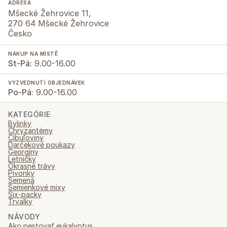
ADRESA
Mšecké Žehrovice 11,
270 64 Mšecké Žehrovice
Česko
NÁKUP NA MÍSTĚ
St-Pá:
9.00-16.00
VYZVEDNUTÍ OBJEDNÁVEK
Po-Pá:
9.00-16.00
KATEGÓRIE
Bylinky
Chryzantémy
Cibuľoviny
Darčekové poukazy
Georgíny
Letničky
Okrasné trávy
Pivonky
Semená
Semienkové mixy
Six-packy
Trvalky
NÁVODY
Ako pestovať eukalyptus