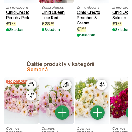
Zinnia elegans
Zinnia elegans
Zinnia elegans
Zinnia elega
Cínia Cresto
Cínia Queen
Cínia Cresto
Cínia Okl
Peachy Pink
Lime Red
Peaches &
Salmon
Cream
€
1
€
28
€
1
99
19
99
€
1
99
Skladom
Skladom
Skladom
Skladom
Ďalšie produkty v kategórii
Semená
ODPORÚČAME
Cosmos
Cosmos
Cosmos
Cosmos
bipinnatus
bipinnatus
bipinnatus
bipinnatus