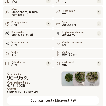
?
?
Ano
1-2
Pôda
Presadenie
Piesočnatá, hlinitá,
?
Ano
humózna
Priamy výsev
Spon
?
?
Ano
20-22 cm
Stanovisko
Teplota na klíčenie
?
Slnko, polotieň
20-22 °C
Vhodné na rez
Vhodné na sušenie
Ano
Ne
Vlaha
Výška
💧💧
60-120 cm
Zakryť výsev
Zaštipovať
?
?
Áno
Ano
Klíčivosť
90–95%
Posledný test
4. 12. 2025
Šarža
,
, …
1001919
1002142
Zobraziť testy klíčivosti
(
9
)