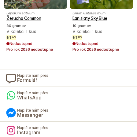
Lepidium sativum
Linum usitatissimum
Žerucha Common
Ľan siaty Sky Blue
50 gramov
10 gramov
V kolekci
1
kus
V kolekci
1
kus
€
1
€
1
69
89
Nedostupné
Nedostupné
Pro rok
2026
nedostupné
Pro rok
2026
nedostupné
Napište nám přes
Formulář
Napište nám přes
WhatsApp
Napište nám přes
Messenger
Napište nám přes
Instagram