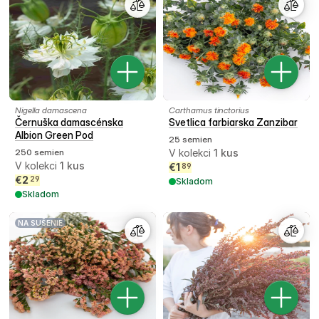
Nigella damascena
Carthamus tinctorius
Černuška damascénska
Svetlica farbiarska Zanzibar
Albion Green Pod
25 semien
250 semien
V kolekci
1
kus
V kolekci
1
kus
€
1
89
€
2
29
Skladom
Skladom
NA SUŠENIE