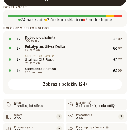
DOSTUPNOSŤ
24 na sklade
2 čoskoro skladom
2 nedostupné
POLOŽKY V TEJTO KOLEKCII
Kotúč plocholistý
€
1
1
×
89
100 semien
Eukalyptus Silver Dollar
€
6
1
×
09
50 semien
Statica QIS White
€
1
1
×
Statica QIS Rose
99
25 semien
Slamienka Salmon
€
2
1
×
09
500 semien
Zobraziť položky
(
24
)
Druh
Náročnosť
Trvalka, letnička
Začiatočník, pokročilý
Opora
Presadenie
?
?
Ano
Ano
Priamy výsev
Priťahuje opeľovače 🐝
?