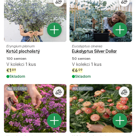
Eryngium planum
Eucalyptus cinerea
Kotúč plocholistý
Eukalyptus Silver Dollar
100 semien
50 semien
V kolekci
1
kus
V kolekci
1
kus
€
1
€
6
89
09
Skladom
Skladom
NA SUŠENIE
NA SUŠENIE