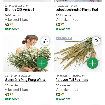
Limonium sinuatum
Atriplex hortensis
Statica QIS Apricot
Loboda záhradná Plume Red
1000 semien
250 semien
V kolekci
1
kus
V kolekci
1
kus
€
2
€
2
09
09
Skladom
Skladom
NA SUŠENIE
Gomphrena globosa
Pennisetum macrourum
Gomfréna Ping Pong White
Perovec Tail Feathers
25 semien
50 semien
V kolekci
1
kus
V kolekci
1
kus
€
3
€
2
29
59
Skladom
Skladom