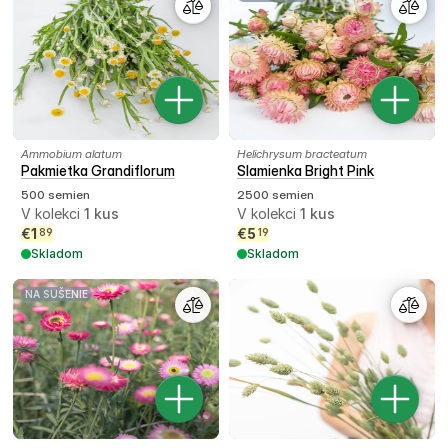
Ammobium alatum
Helichrysum bracteatum
Pakmietka Grandiflorum
Slamienka Bright Pink
500 semien
2500 semien
V kolekci
1
kus
V kolekci
1
kus
€
1
€
5
89
19
Skladom
Skladom
NA SUŠENIE