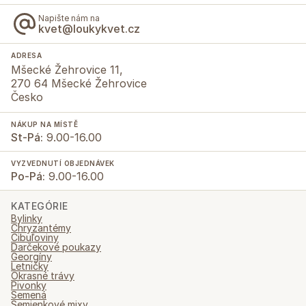
Napište nám na
kvet@loukykvet.cz
ADRESA
Mšecké Žehrovice 11,
270 64 Mšecké Žehrovice
Česko
NÁKUP NA MÍSTĚ
St-Pá:
9.00-16.00
VYZVEDNUTÍ OBJEDNÁVEK
Po-Pá:
9.00-16.00
KATEGÓRIE
Bylinky
Chryzantémy
Cibuľoviny
Darčekové poukazy
Georgíny
Letničky
Okrasné trávy
Pivonky
Semená
Semienkové mixy