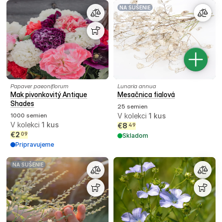
NA SUŠENIE
Papaver paeoniflorum
Lunaria annua
Mak pivonkovitý Antique
Mesačnica fialová
Shades
25 semien
1000 semien
V kolekci
1
kus
V kolekci
1
kus
€
8
49
€
2
09
Skladom
Pripravujeme
NA SUŠENIE