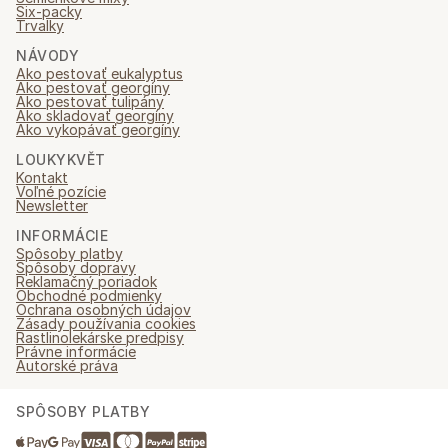
Six-packy
Trvalky
NÁVODY
Ako pestovať eukalyptus
Ako pestovať georgíny
Ako pestovať tulipány
Ako skladovať georgíny
Ako vykopávať georgíny
LOUKYKVĚT
Kontakt
Voľné pozície
Newsletter
INFORMÁCIE
Spôsoby platby
Spôsoby dopravy
Reklamačný poriadok
Obchodné podmienky
Ochrana osobných údajov
Zásady používania cookies
Rastlinolekárske predpisy
Právne informácie
Autorské práva
SPÔSOBY PLATBY