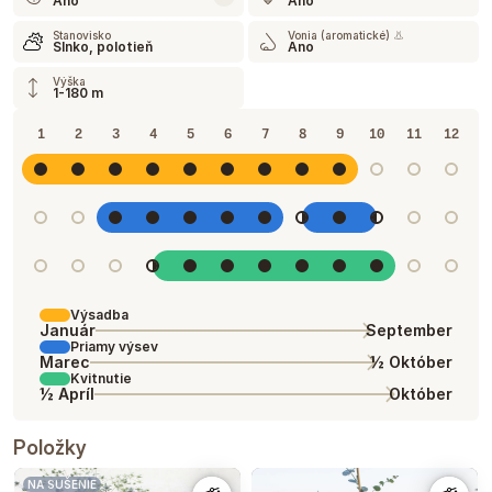
Ano
Ano
Stanovisko
Vonia (aromatické) 👃
Slnko, polotieň
Ano
Výška
1-180 m
1
2
3
4
5
6
7
8
9
10
11
12
Výsadba
Január
September
Priamy výsev
Marec
½ Október
Kvitnutie
½ Apríl
Október
Položky
NA SUŠENIE