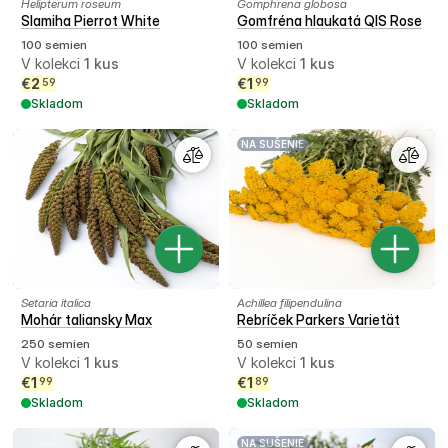
Helipterum roseum
Gomphrena globosa
Slamiha Pierrot White
Gomfréna hlaukatá QIS Rose
100 semien
100 semien
V kolekci
1
kus
V kolekci
1
kus
€
2
€
1
59
99
Skladom
Skladom
NA SUŠENIE
Setaria italica
Achillea filipendulina
Mohár taliansky Max
Rebríček Parkers Varietät
250 semien
50 semien
V kolekci
1
kus
V kolekci
1
kus
€
1
€
1
99
89
Skladom
Skladom
NA SUŠENIE