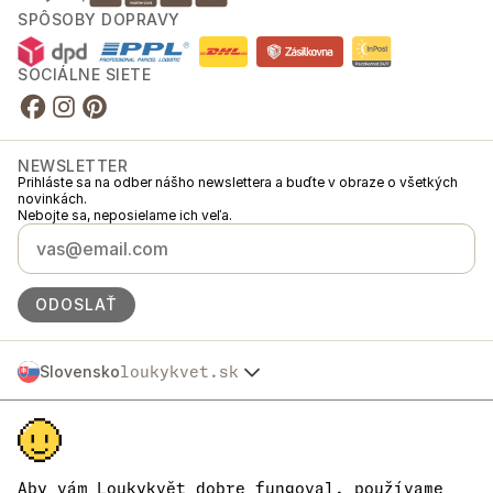
SPÔSOBY DOPRAVY
SOCIÁLNE SIETE
NEWSLETTER
Prihláste sa na odber nášho newslettera a buďte v obraze o všetkých
novinkách.
Nebojte sa, neposielame ich veľa.
ODOSLAŤ
Slovensko
loukykvet.sk
Česko
© 2016 →
2026
Loukykvět s.r.o.
Polska
Spoločnosť Loukykvět s.r.o. je zapísaná v Obchodnom registri
Österreich
Mestského súdu v Prahe, oddiel C, vložka 268616.
Deutschland
Sme zapojení do Systému združeného plnenia EKO-KOM pod číslom
France
EKF00180493.
Aby vám Loukykvět dobre fungoval, používame