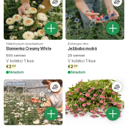
Helichrysum bracteatum
Echinops ritro
Slamienka Creamy White
Ježibaba modrá
500 semien
25 semien
V kolekci
1
kus
V kolekci
1
kus
€
2
€
2
09
09
Skladom
Skladom
NA SUŠENIE