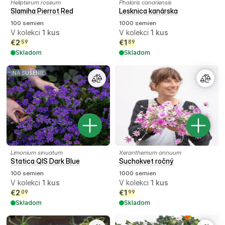
Helipterum roseum
Phalaris canariensis
Slamiha Pierrot Red
Lesknica kanárska
100 semien
1000 semien
V kolekci
1
kus
V kolekci
1
kus
€
2
€
1
59
89
Skladom
Skladom
NA SUŠENIE
Limonium sinuatum
Xeranthemum annuum
Statica QIS Dark Blue
Suchokvet ročný
100 semien
1000 semien
V kolekci
1
kus
V kolekci
1
kus
€
2
€
1
09
99
Skladom
Skladom