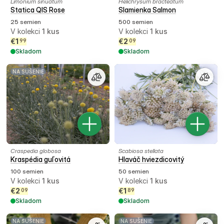
Limonium sinuatum
Helichrysum bracteatum
Statica QIS Rose
Slamienka Salmon
25 semien
500 semien
V kolekci
1
kus
V kolekci
1
kus
€
1
€
2
99
09
Skladom
Skladom
NA SUŠENIE
Craspedia globosa
Scabiosa stellata
Kraspédia guľovitá
Hlaváč hviezdicovitý
100 semien
50 semien
V kolekci
1
kus
V kolekci
1
kus
€
2
€
1
09
89
Skladom
Skladom
NA SUŠENIE
NA SUŠENIE