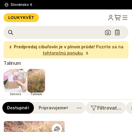
Slovensko
€
🌷
Predpredaj cibuľovín je v plnom prúde!
Pozrite sa na
tohtoročnú ponuku
. 🌷
Talinum
Semená
Talinum
⋯
Filtrovat…
Dostupné
Pripravujeme
1
0