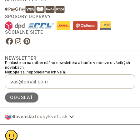
SPÔSOBY DOPRAVY
SOCIÁLNE SIETE
NEWSLETTER
Prihláste sa na odber nášho newslettera a buďte v obraze o všetkých
novinkách.
Nebojte sa, neposielame ich veľa.
ODOSLAŤ
Slovensko
loukykvet.sk
Česko
© 2016 →
2026
Loukykvět s.r.o.
Polska
Spoločnosť Loukykvět s.r.o. je zapísaná v Obchodnom registri
Österreich
Mestského súdu v Prahe, oddiel C, vložka 268616.