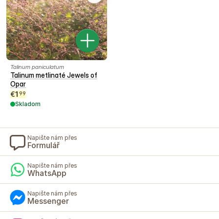
Talinum paniculatum
Talinum metlinaté Jewels of
Opar
€
1
99
Skladom
Napište nám přes
Formulář
Napište nám přes
WhatsApp
Napište nám přes
Messenger