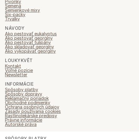
Pivonky
Semená
Semienkové mixy
Six-packy
Trvalky
NÁVODY
Ako pestovať eukalyptus
Ako pestovať georgíny
Ako pestovať tulipány
Ako skladovať georgíny
Ako vykopávať georgíny
LOUKYKVĚT
Kontakt
Voľné pozície
Newsletter
INFORMÁCIE
Spôsoby platby
Spôsoby dopravy
Reklamačný poriadok
Obchodné podmienky
Ochrana osobných údajov
Zásady používania cookies
Rastlinolekárske predpisy
Právne informácie
Autorské práva
SPÔSOBY PLATBY