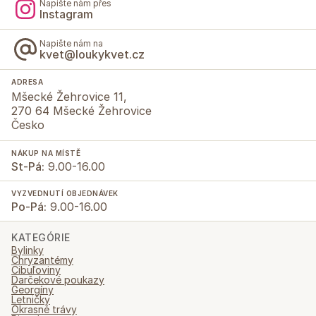
Napište nám přes
Instagram
Napište nám na
kvet@loukykvet.cz
ADRESA
Mšecké Žehrovice 11,
270 64 Mšecké Žehrovice
Česko
NÁKUP NA MÍSTĚ
St-Pá:
9.00-16.00
VYZVEDNUTÍ OBJEDNÁVEK
Po-Pá:
9.00-16.00
KATEGÓRIE
Bylinky
Chryzantémy
Cibuľoviny
Darčekové poukazy
Georgíny
Letničky
Okrasné trávy