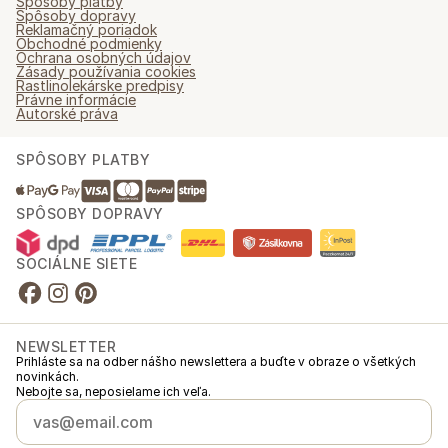
Spôsoby platby
Spôsoby dopravy
Reklamačný poriadok
Obchodné podmienky
Ochrana osobných údajov
Zásady používania cookies
Rastlinolekárske predpisy
Právne informácie
Autorské práva
SPÔSOBY PLATBY
SPÔSOBY DOPRAVY
SOCIÁLNE SIETE
NEWSLETTER
Prihláste sa na odber nášho newslettera a buďte v obraze o všetkých
novinkách.
Nebojte sa, neposielame ich veľa.