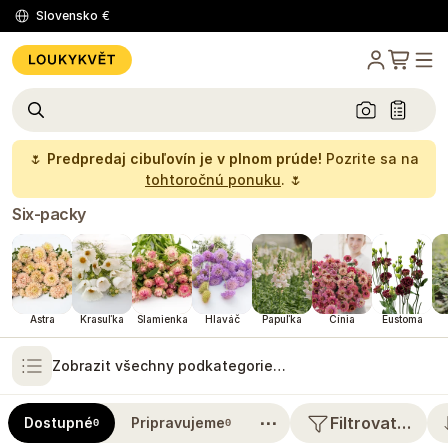
Slovensko
€
🌷
Predpredaj cibuľovín je v plnom prúde!
Pozrite sa na
tohtoročnú ponuku
. 🌷
Six-packy
Astra
Krasuľka
Slamienka
Hlaváč
Papuľka
Cínia
Eustoma
Zobrazit všechny podkategorie…
⋯
Filtrovat…
Dostupné
Pripravujeme
0
0