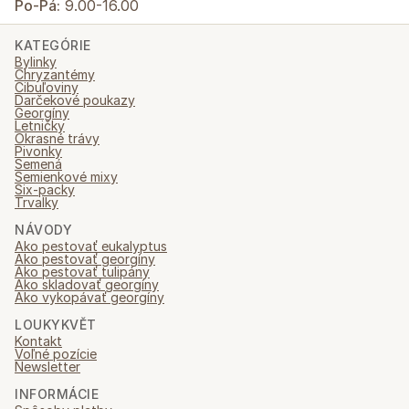
Po-Pá:
9.00-16.00
KATEGÓRIE
Bylinky
Chryzantémy
Cibuľoviny
Darčekové poukazy
Georgíny
Letničky
Okrasné trávy
Pivonky
Semená
Semienkové mixy
Six-packy
Trvalky
NÁVODY
Ako pestovať eukalyptus
Ako pestovať georgíny
Ako pestovať tulipány
Ako skladovať georgíny
Ako vykopávať georgíny
LOUKYKVĚT
Kontakt
Voľné pozície
Newsletter
INFORMÁCIE