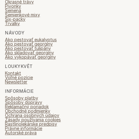
Okrasné trávy
Pivonky
Semená
Semienkové mixy
Six-packy
Trvalky
NÁVODY
Ako pestovať eukalyptus
Ako pestovať georgíny
Ako pestovať tulipány
Ako skladovať georgíny
Ako vykopávať georgíny
LOUKYKVĚT
Kontakt
Voľné pozície
Newsletter
INFORMÁCIE
Spôsoby platby
Spôsoby dopravy
Reklamačný poriadok
Obchodné podmienky
Ochrana osobných údajov
Zásady používania cookies
Rastlinolekárske predpisy
Právne informácie
Autorské práva