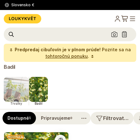
Slovensko
€
🌷
Predpredaj cibuľovín je v plnom prúde!
Pozrite sa na
tohtoročnú ponuku
. 🌷
Badil
Trvalky
Badil
⋯
Filtrovat…
Dostupné
Pripravujeme
1
0
NOVINKA