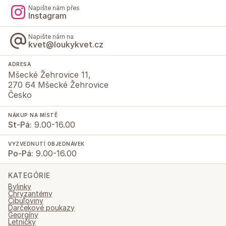
Napište nám přes
Instagram
Napište nám na
kvet@loukykvet.cz
ADRESA
Mšecké Žehrovice 11,
270 64 Mšecké Žehrovice
Česko
NÁKUP NA MÍSTĚ
St-Pá:
9.00-16.00
VYZVEDNUTÍ OBJEDNÁVEK
Po-Pá:
9.00-16.00
KATEGÓRIE
Bylinky
Chryzantémy
Cibuľoviny
Darčekové poukazy
Georgíny
Letničky