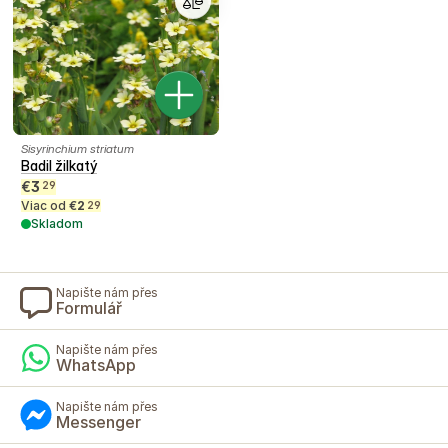
Sisyrinchium striatum
Badil žilkatý
€
3
29
Viac od
€
2
29
Skladom
Napište nám přes
Formulář
Napište nám přes
WhatsApp
Napište nám přes
Messenger