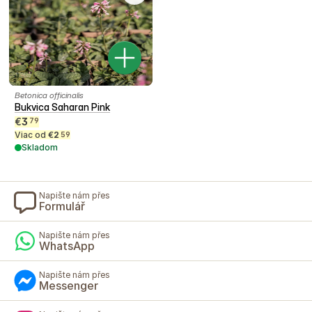
Betonica officinalis
Bukvica Saharan Pink
€
3
79
Viac od
€
2
59
Skladom
Napište nám přes
Formulář
Napište nám přes
WhatsApp
Napište nám přes
Messenger