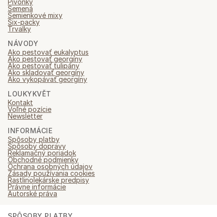
Pivonky
Semená
Semienkové mixy
Six-packy
Trvalky
NÁVODY
Ako pestovať eukalyptus
Ako pestovať georgíny
Ako pestovať tulipány
Ako skladovať georgíny
Ako vykopávať georgíny
LOUKYKVĚT
Kontakt
Voľné pozície
Newsletter
INFORMÁCIE
Spôsoby platby
Spôsoby dopravy
Reklamačný poriadok
Obchodné podmienky
Ochrana osobných údajov
Zásady používania cookies
Rastlinolekárske predpisy
Právne informácie
Autorské práva
SPÔSOBY PLATBY