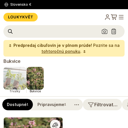
Slovensko
€
🌷
Predpredaj cibuľovín je v plnom prúde!
Pozrite sa na
tohtoročnú ponuku
. 🌷
Bukvice
Trvalky
Bukvice
⋯
Filtrovat…
Dostupné
Pripravujeme
1
1