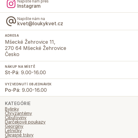
Napište nám přes
Instagram
Napište nám na
kvet@loukykvet.cz
ADRESA
Mšecké Žehrovice 11,
270 64 Mšecké Žehrovice
Česko
NÁKUP NA MÍSTĚ
St-Pá:
9.00-16.00
VYZVEDNUTÍ OBJEDNÁVEK
Po-Pá:
9.00-16.00
KATEGÓRIE
Bylinky
Chryzantémy
Cibuľoviny
Darčekové poukazy
Georgíny
Letničky
Okrasné trávy