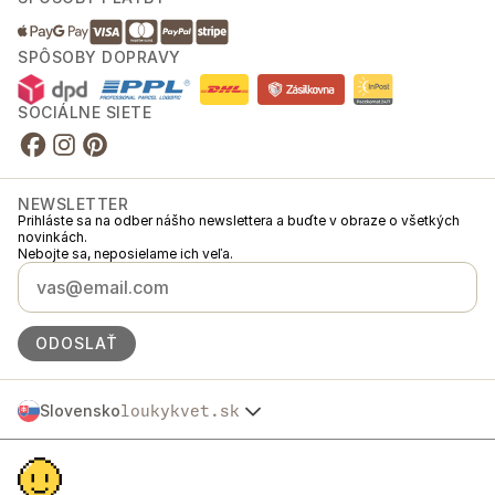
SPÔSOBY DOPRAVY
SOCIÁLNE SIETE
NEWSLETTER
Prihláste sa na odber nášho newslettera a buďte v obraze o všetkých
novinkách.
Nebojte sa, neposielame ich veľa.
ODOSLAŤ
Slovensko
loukykvet.sk
Česko
© 2016 →
2026
Loukykvět s.r.o.
Polska
Spoločnosť Loukykvět s.r.o. je zapísaná v Obchodnom registri
Österreich
Mestského súdu v Prahe, oddiel C, vložka 268616.