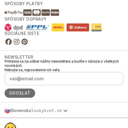
SPÔSOBY PLATBY
SPÔSOBY DOPRAVY
SOCIÁLNE SIETE
NEWSLETTER
Prihláste sa na odber nášho newslettera a buďte v obraze o všetkých
novinkách.
Nebojte sa, neposielame ich veľa.
ODOSLAŤ
Slovensko
loukykvet.sk
Česko
© 2016 →
2026
Loukykvět s.r.o.
Polska
Spoločnosť Loukykvět s.r.o. je zapísaná v Obchodnom registri