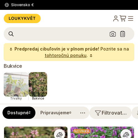
Slovensko
€
🌷
Predpredaj cibuľovín je v plnom prúde!
Pozrite sa na
tohtoročnú ponuku
. 🌷
Bukvice
Trvalky
Bukvice
⋯
Filtrovat…
Dostupné
Pripravujeme
2
0
NOVINKA