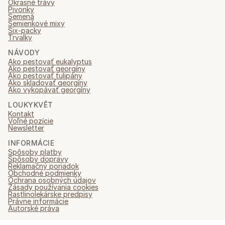
Okrasné trávy
Pivonky
Semená
Semienkové mixy
Six-packy
Trvalky
NÁVODY
Ako pestovať eukalyptus
Ako pestovať georgíny
Ako pestovať tulipány
Ako skladovať georgíny
Ako vykopávať georgíny
LOUKYKVĚT
Kontakt
Voľné pozície
Newsletter
INFORMÁCIE
Spôsoby platby
Spôsoby dopravy
Reklamačný poriadok
Obchodné podmienky
Ochrana osobných údajov
Zásady používania cookies
Rastlinolekárske predpisy
Právne informácie
Autorské práva