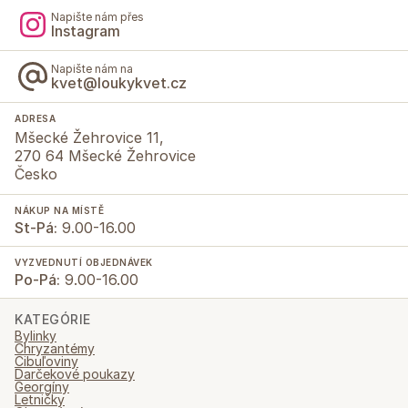
Napište nám přes
Instagram
Napište nám na
kvet@loukykvet.cz
ADRESA
Mšecké Žehrovice 11,
270 64 Mšecké Žehrovice
Česko
NÁKUP NA MÍSTĚ
St-Pá:
9.00-16.00
VYZVEDNUTÍ OBJEDNÁVEK
Po-Pá:
9.00-16.00
KATEGÓRIE
Bylinky
Chryzantémy
Cibuľoviny
Darčekové poukazy
Georgíny
Letničky