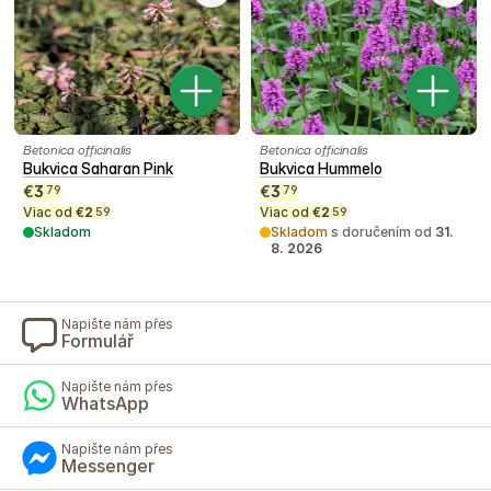
Betonica officinalis
Betonica officinalis
Bukvica Saharan Pink
Bukvica Hummelo
€
3
€
3
79
79
Viac od
€
2
Viac od
€
2
59
59
Skladom
Skladom
s doručením od
31.
8. 2026
Napište nám přes
Formulář
Napište nám přes
WhatsApp
Napište nám přes
Messenger