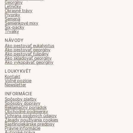
Georgíny
Letničky
Okrasné trávy
Pivonky
Semená
Semienkové mixy
Six-packy
Trvalky
NÁVODY
Ako pestovať eukalyptus
Ako pestovať georgíny
Ako pestovať tulipány
Ako skladovať georgíny
Ako vykopávať georgíny
LOUKYKVĚT
Kontakt
Voľné pozície
Newsletter
INFORMÁCIE
Spôsoby platby
Spôsoby dopravy
Reklamačný poriadok
Obchodné podmienky
Ochrana osobných údajov
Zásady používania cookies
Rastlinolekárske predpisy
Právne informácie
Autorské práva