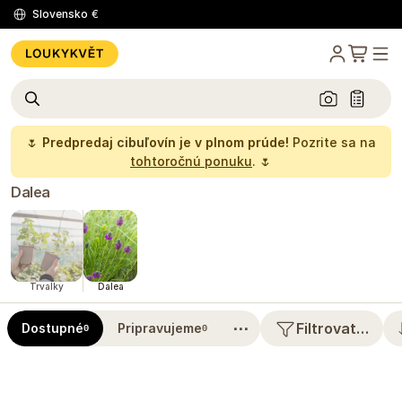
Slovensko
€
🌷
Predpredaj cibuľovín je v plnom prúde!
Pozrite sa na
tohtoročnú ponuku
. 🌷
Dalea
Trvalky
Dalea
⋯
Filtrovat…
Dostupné
Pripravujeme
0
0