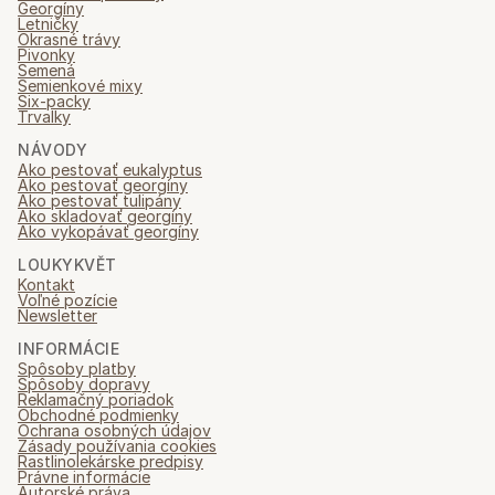
Georgíny
Letničky
Okrasné trávy
Pivonky
Semená
Semienkové mixy
Six-packy
Trvalky
NÁVODY
Ako pestovať eukalyptus
Ako pestovať georgíny
Ako pestovať tulipány
Ako skladovať georgíny
Ako vykopávať georgíny
LOUKYKVĚT
Kontakt
Voľné pozície
Newsletter
INFORMÁCIE
Spôsoby platby
Spôsoby dopravy
Reklamačný poriadok
Obchodné podmienky
Ochrana osobných údajov
Zásady používania cookies
Rastlinolekárske predpisy
Právne informácie
Autorské práva