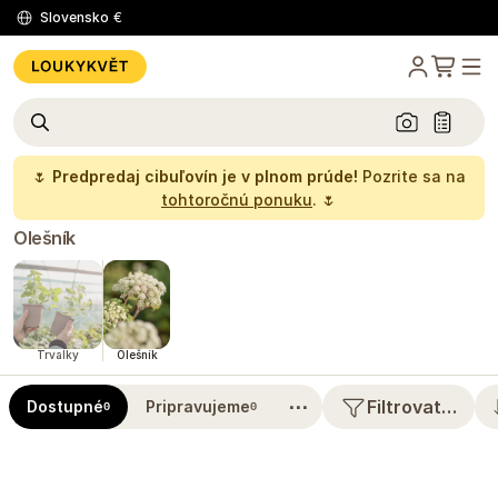
Slovensko
€
🌷
Predpredaj cibuľovín je v plnom prúde!
Pozrite sa na
tohtoročnú ponuku
. 🌷
Olešník
Trvalky
Olešník
⋯
Filtrovat…
Dostupné
Pripravujeme
0
0