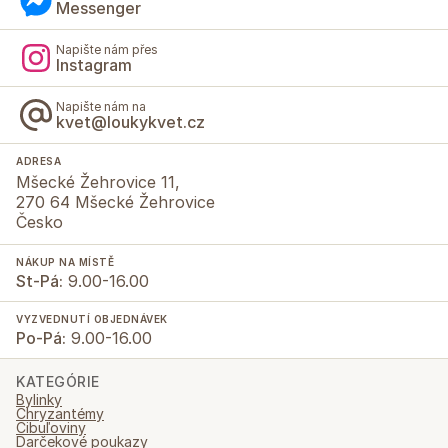
Messenger
Napište nám přes
Instagram
Napište nám na
kvet@loukykvet.cz
ADRESA
Mšecké Žehrovice 11,
270 64 Mšecké Žehrovice
Česko
NÁKUP NA MÍSTĚ
St-Pá:
9.00-16.00
VYZVEDNUTÍ OBJEDNÁVEK
Po-Pá:
9.00-16.00
KATEGÓRIE
Bylinky
Chryzantémy
Cibuľoviny
Darčekové poukazy