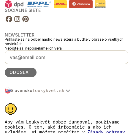
SOCIÁLNE SIETE
NEWSLETTER
Prihláste sa na odber nášho newslettera a buďte v obraze o všetkých
novinkách.
Nebojte sa, neposielame ich veľa.
ODOSLAŤ
Slovensko
loukykvet.sk
Česko
© 2016 →
2026
Loukykvět s.r.o.
Polska
Spoločnosť Loukykvět s.r.o. je zapísaná v Obchodnom registri
Österreich
Mestského súdu v Prahe, oddiel C, vložka 268616.
Deutschland
Sme zapojení do Systému združeného plnenia EKO-KOM pod číslom
France
EKF00180493.
Aby vám Loukykvět dobre fungoval, používame
Pre vydávanie rastlinolekárskych pasov používame registračné číslo
België
cookies. O tom, aké informácie a ako ich
0636.
ukladáme, si môžete prečítať v
Zásady ochrany
Danmark