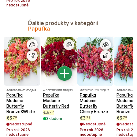
Pro rok
2026
nedostupné
Ďalšie produkty v kategórii
Papuľka
Antirrhinum majus
Antirrhinum majus
Antirrhinum majus
Antirrhinum
Papuľka
Papuľka
Papuľka
Papuľka
Madame
Madame
Madame
Madame
Butterfly
Butterfly Red
Butterfly
Butterfly
Bronze&White
Cherry Bronze
Bronze
€
3
79
€
3
€
3
€
3
79
79
79
Skladom
Nedostupné
Nedostupné
Nedostu
Pro rok
2026
Pro rok
2026
Pro rok
20
nedostupné
nedostupné
nedostupn