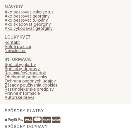
NÁVODY
Ako pestovať eukalyptus
Ako pestovať georgíny
Ako pestovať tulipány
Ako skladovať georgíny
Ako vykopávať georgíny
LOUKYKVĚT
Kontakt
Voľné pozície
Newsletter
INFORMÁCIE
Spôsoby platby
Spôsoby dopravy
Reklamačný poriadok
Obchodné podmienky
Ochrana osobných údajov
Zásady používania cookies
Rastlinolekárske predpisy
Právne informácie
Autorské práva
SPÔSOBY PLATBY
SPÔSOBY DOPRAVY