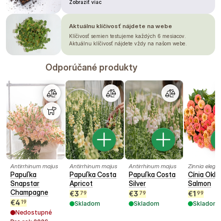
Zobraziť viac
Aktuálnu klíčivosť nájdete na webe
Klíčivosť semien testujeme každých 6 mesiacov.
Aktuálnu klíčivosť nájdete vždy na našom webe.
Odporúčané produkty
Antirrhinum majus
Antirrhinum majus
Antirrhinum majus
Zinnia elega
Papuľka
Papuľka Costa
Papuľka Costa
Cínia Okl
Snapstar
Apricot
Silver
Salmon
Champagne
€
3
€
3
€
1
79
79
99
€
4
19
Skladom
Skladom
Skladom
Nedostupné