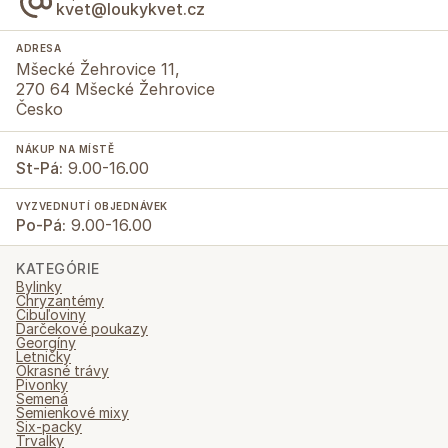
kvet@loukykvet.cz
ADRESA
Mšecké Žehrovice 11,
270 64 Mšecké Žehrovice
Česko
NÁKUP NA MÍSTĚ
St-Pá:
9.00-16.00
VYZVEDNUTÍ OBJEDNÁVEK
Po-Pá:
9.00-16.00
KATEGÓRIE
Bylinky
Chryzantémy
Cibuľoviny
Darčekové poukazy
Georgíny
Letničky
Okrasné trávy
Pivonky
Semená
Semienkové mixy
Six-packy
Trvalky