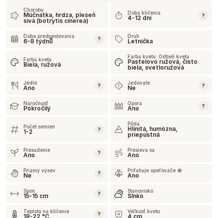
Choroby
Doba klíčenia
Múčnatka, hrdza, pleseň
?
4-12 dní
sivá (botrytis cinerea)
Doba predpestovania
Druh
?
6-8 týdnů
Letnička
Farba kvetu: Odtieň kvetu
Farba kvetu
Pastelovo ružová, čisto
Biela, ružová
biela, svetloružová
Jedlé
Jedovaté
?
?
Ano
Ne
Náročnosť
Opora
?
Pokročilý
Ano
Pôda
Počet semien
Hlinitá, humózna,
?
1-2
priepustná
Presadenie
Presieva sa
?
Ano
Ano
Priamy výsev
Priťahuje opeľovače 🐝
?
Ne
Ano
Spon
Stanovisko
?
15-15 cm
Slnko
Teplota na klíčenie
Veľkosť kvetu
?
18-22 °C
4 cm