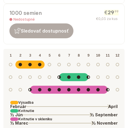
€
29
99
1000 semien
€
0
,
03
za kus
Nedostupné
Sledovať dostupnosť
1
2
3
4
5
6
7
8
9
10
11
12
Výsadba
Február
Apríl
Kvitnutie
½ Jún
½ September
Kvitnutie v skleníku
½ Marec
½ November