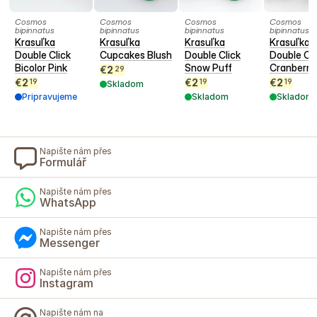
Cosmos
Cosmos
Cosmos
Cosmos
bipinnatus
bipinnatus
bipinnatus
bipinnatus
Krasuľka
Krasuľka
Krasuľka
Krasuľka
Double Click
Cupcakes Blush
Double Click
Double Cli
Bicolor Pink
Snow Puff
Cranberri
€
2
29
€
2
€
2
€
2
19
19
19
Skladom
Pripravujeme
Skladom
Skladom
Napište nám přes
Formulář
Napište nám přes
WhatsApp
Napište nám přes
Messenger
Napište nám přes
Instagram
Napište nám na