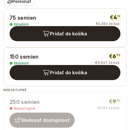
Porovnať
€
4
19
75 semien
€
0
,
056
za kus
Skladom
Pridať do košíka
€
6
99
150 semien
€
0
,
047
za kus
Skladom
Pridať do košíka
NEDOSTUPNÉ
€
9
89
250 semien
€
0
,
04
za kus
Nedostupné
Sledovať dostupnosť