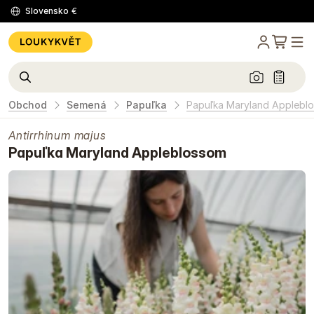
Slovensko
€
Obchod
Semená
Papuľka
Papuľka Maryland Applebl
Antirrhinum majus
Papuľka Maryland Appleblossom