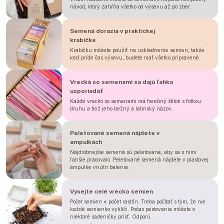
návod, ktorý zahŕňa všetko od výsevu až po zber.
Semená dorazia v praktickej
krabičke
Krabičku môžete použiť na uskladnenie semien, takže
keď príde čas výsevu, budete mať všetko pripravené.
Vrecká so semenami sa dajú ľahko
usporiadať
Každé vrecko so semenami má farebný štítok s fotkou
druhu a tiež jeho bežný a latinský názov.
Peletované semená nájdete v
ampulkách
Najdrobnejšie semená sú peletované, aby sa s nimi
ľahšie pracovalo. Peletované semená nájdete v plastovej
ampulke vnútri balenia.
Vysejte celé vrecko semien
Počet semien ≠ počet rastlín. Treba počítať s tým, že nie
každé semienko vyklíči. Počas pestovania môžete o
niektoré sadeničky prísť. Odporú...