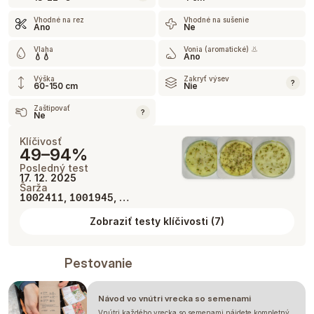
Vhodné na rez
Vhodné na sušenie
Ano
Ne
Vlaha
Vonia (aromatické) 👃
💧💧
Ano
Výška
Zakryť výsev
?
60-150 cm
Nie
Zaštipovať
?
Ne
Klíčivosť
49–94%
Posledný test
17. 12. 2025
Šarža
,
, …
1002411
1001945
Zobraziť testy klíčivosti
(
7
)
Pestovanie
Návod vo vnútri vrecka so semenami
Vnútri každého vrecka so semenami nájdete kompletný