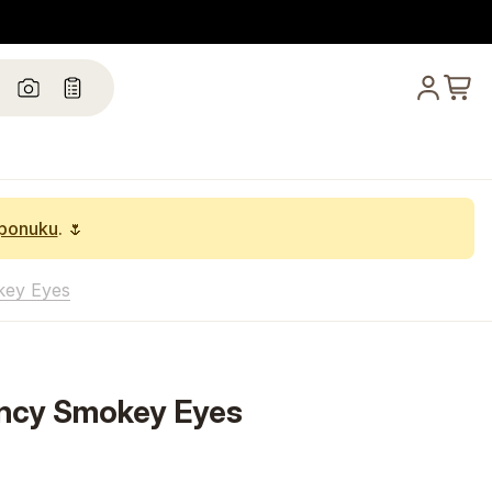
 ponuku
. 🌷
key Eyes
ncy Smokey Eyes