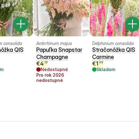
m consolida
Antirrhinum majus
Delphinium consolida
nôžka QIS
Papuľka Snapstar
Stračonôžka QIS
Champagne
Carmine
€
4
€
1
19
99
om
Nedostupné
Skladom
Pro rok
2026
nedostupné