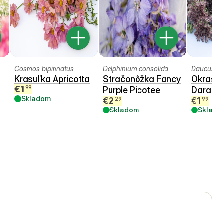
Cosmos bipinnatus
Delphinium consolida
Daucus c
Krasuľka Apricotta
Stračonôžka Fancy
Okrasn
€
1
99
Purple Picotee
Dara
Skladom
€
2
€
1
29
99
Skladom
Sklad