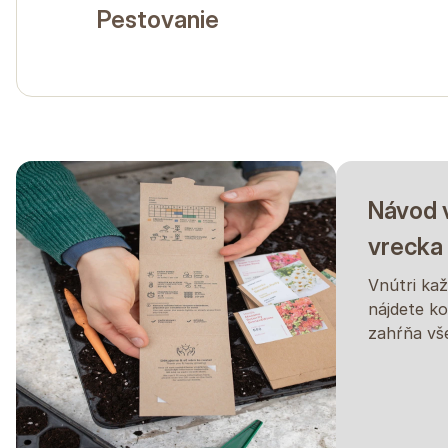
Pestovanie
Návod v
vrecka
Vnútri ka
nájdete k
zahŕňa vš