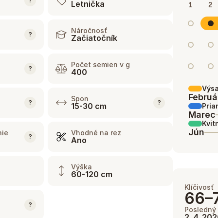
?
Letnička
1
2
Náročnosť
?
Začiatočník
Počet semien v g
?
400
Výs
Februá
Spon
?
?
15-30 cm
Pria
Marec
Kvit
Jún
nie
Vhodné na rez
?
Ano
Výška
60-120 cm
Klíčivosť
66–
?
Posledný 
2. 4. 20