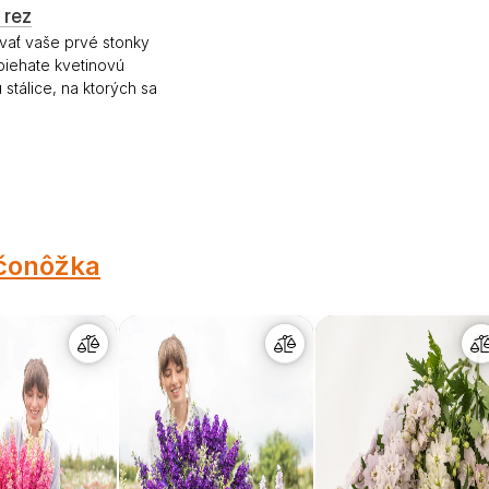
 rez
ovať vaše prvé stonky
biehate kvetinovú
 stálice, na ktorých sa
čonôžka