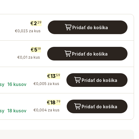
€
2
29
Pridať do košíka
€
0
,
023
za kus
€
5
19
Pridať do košíka
€
0
,
01
za kus
€
13
59
Pridať do košíka
€
0
,
005
za kus
sy
16
kusov
€
18
79
Pridať do košíka
€
0
,
004
za kus
sy
18
kusov