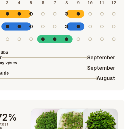
3
4
5
6
7
8
9
10
11
12
adba
r
September
my výsev
September
nutie
August
72%
test
26