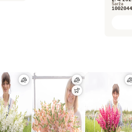
Šarža
100204