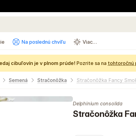
ie
Na poslednú chvíľu
Viac…
daj cibuľovín je v plnom prúde!
Pozrite sa na
tohtoročnú
Semená
Stračonôžka
Stračonôžka Fancy Smo
Delphinium consolida
Stračonôžka Fa