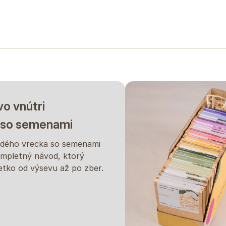
o vnútri
 so semenami
ždého vrecka so semenami
ompletný návod, ktorý
etko od výsevu až po zber.