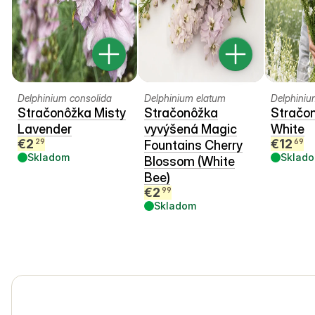
Delphinium consolida
Delphinium elatum
Delphiniu
Stračonôžka Misty
Stračonôžka
Stračo
Lavender
vyvýšená Magic
White
€
2
€
12
29
69
Fountains Cherry
Skladom
Sklad
Blossom (White
Bee)
€
2
99
Skladom