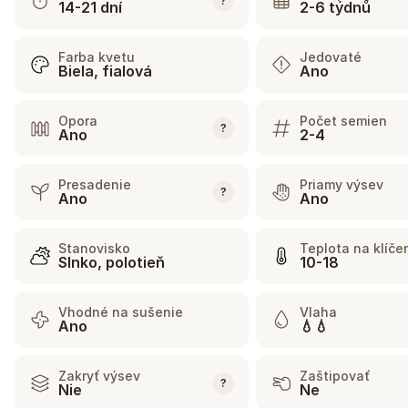
?
14-21 dní
2-6 týdnů
Farba kvetu
Jedovaté
Biela, fialová
Ano
Opora
Počet semien
?
Ano
2-4
Presadenie
Priamy výsev
?
Ano
Ano
Stanovisko
Teplota na klíče
Slnko, polotieň
10-18
Vhodné na sušenie
Vlaha
Ano
💧💧
Zakryť výsev
Zaštipovať
?
Nie
Ne