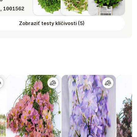
,
4
1001562
Zobraziť testy klíčivosti
(
5
)