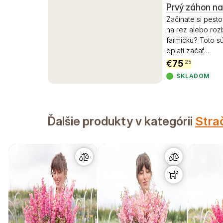
Prvý záhon na
Začínate si pest
na rez alebo roz
farmičku? Toto sú
oplatí začať
…
€
75
25
SKLADOM
Ďalšie produkty v kategórii
Stra