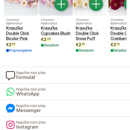
Cosmos
Cosmos
Cosmos
Cosmos
bipinnatus
bipinnatus
bipinnatus
bipinnatus
Krasuľka
Krasuľka
Krasuľka
Krasuľka
Double Click
Cupcakes Blush
Double Click
Double Cli
Bicolor Pink
Snow Puff
Cranberri
€
2
29
€
2
€
2
€
2
19
19
19
Skladom
Pripravujeme
Skladom
Skladom
Napište nám přes
Formulář
Napište nám přes
WhatsApp
Napište nám přes
Messenger
Napište nám přes
Instagram