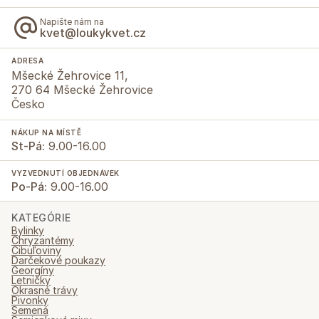
Napište nám na
kvet@loukykvet.cz
ADRESA
Mšecké Žehrovice 11,
270 64 Mšecké Žehrovice
Česko
NÁKUP NA MÍSTĚ
St-Pá:
9.00-16.00
VYZVEDNUTÍ OBJEDNÁVEK
Po-Pá:
9.00-16.00
KATEGÓRIE
Bylinky
Chryzantémy
Cibuľoviny
Darčekové poukazy
Georgíny
Letničky
Okrasné trávy
Pivonky
Semená