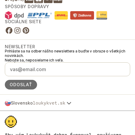
SPÔSOBY DOPRAVY
SOCIÁLNE SIETE
NEWSLETTER
Prihláste sa na odber nášho newslettera a buďte v obraze o všetkých
novinkách.
Nebojte sa, neposielame ich veľa.
ODOSLAŤ
Slovensko
loukykvet.sk
Česko
© 2016 →
2026
Loukykvět s.r.o.
Polska
Spoločnosť Loukykvět s.r.o. je zapísaná v Obchodnom registri
Österreich
Mestského súdu v Prahe, oddiel C, vložka 268616.
Deutschland
Sme zapojení do Systému združeného plnenia EKO-KOM pod číslom
France
EKF00180493.