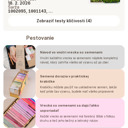
18. 2. 2026
Šarža
,
, …
1002095
1001143
Zobraziť testy klíčivosti
(
4
)
Pestovanie
Návod vo vnútri vrecka so semenami
Vnútri každého vrecka so semenami nájdete kompletný
návod, ktorý zahŕňa všetko od výsevu až po zber.
Semená dorazia v praktickej
krabičke
Krabičku môžete použiť na uskladnenie semien, takže
keď príde čas výsevu, budete mať všetko pripravené.
Vrecká so semenami sa dajú ľahko
usporiadať
Každé vrecko so semenami má farebný štítok s fotkou
druhu a tiež jeho bežný a latinský názov.