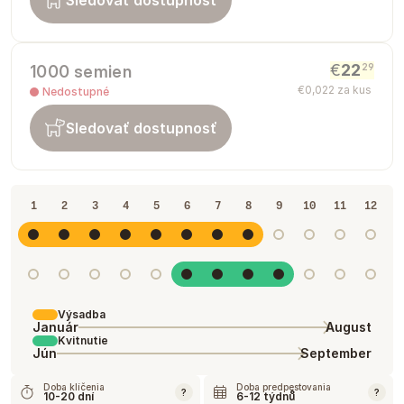
Sledovať dostupnosť
€
22
29
1000 semien
€
0
,
022
za kus
Nedostupné
Sledovať dostupnosť
1
2
3
4
5
6
7
8
9
10
11
12
Výsadba
Január
August
Kvitnutie
Jún
September
Doba klíčenia
Doba predpestovania
?
?
10-20 dní
6-12 týdnů