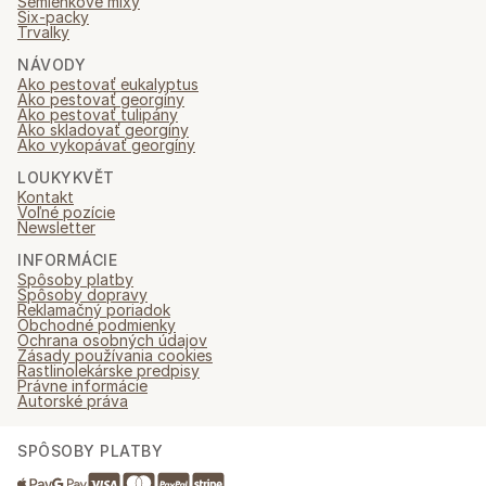
Semienkové mixy
Six-packy
Trvalky
NÁVODY
Ako pestovať eukalyptus
Ako pestovať georgíny
Ako pestovať tulipány
Ako skladovať georgíny
Ako vykopávať georgíny
LOUKYKVĚT
Kontakt
Voľné pozície
Newsletter
INFORMÁCIE
Spôsoby platby
Spôsoby dopravy
Reklamačný poriadok
Obchodné podmienky
Ochrana osobných údajov
Zásady používania cookies
Rastlinolekárske predpisy
Právne informácie
Autorské práva
SPÔSOBY PLATBY