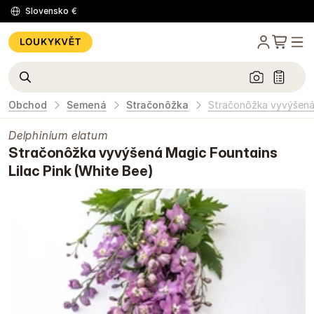
Slovensko
€
Obchod
Semená
Stračonôžka
Stračonôžka vyvýšená 
Delphinium elatum
Stračonôžka vyvýšená Magic Fountains
Lilac Pink (White Bee)