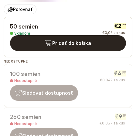
Porovnať
€
2
99
50 semien
€
0
,
06
za kus
Skladom
Pridať do košíka
NEDOSTUPNÉ
€
4
89
100 semien
€
0
,
049
za kus
Nedostupné
Sledovať dostupnosť
€
9
19
250 semien
€
0
,
037
za kus
Nedostupné