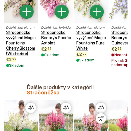
Delphinium elatum
Delphinium hybrida
Delphinium elatum
Delphinium 
Stračonôžka
Stračonôžka
Stračonôžka
Stračonô
vyvýšená Magic
Benary’s Pacific
vyvýšená Magic
Benary’s P
Fountains
Astolat
Fountains Pure
Guinevere
Cherry Blossom
White
€
2
€
2
99
99
(White Bee)
€
2
99
Skladom
Nedostu
€
2
99
Skladom
Pro rok
20
nedostupn
Skladom
Ďalšie produkty v kategórii
Stračonôžka