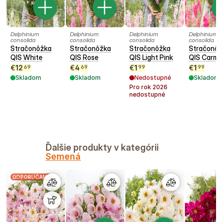
Delphinium
Delphinium
Delphinium
Delphinium
consolida
consolida
consolida
consolida
Stračonôžka
Stračonôžka
Stračonôžka
Stračonô
QIS White
QIS Rose
QIS Light Pink
QIS Carmi
€
12
€
4
€
1
€
1
69
69
99
99
Skladom
Skladom
Nedostupné
Skladom
Pro rok
2026
nedostupné
Ďalšie produkty v kategórii
Semená
ODPORÚČAME