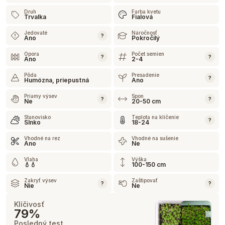
Druh
Farba kvetu
Trvalka
Fialová
Jedovaté
Náročnosť
?
Ano
Pokročilý
Opora
Počet semien
?
?
Ano
2-4
Pôda
Presadenie
?
Humózna, priepustná
Ano
Priamy výsev
Spon
?
?
Ne
20-50 cm
Stanovisko
Teplota na klíčenie
?
Slnko
18-24
Vhodné na rez
Vhodné na sušenie
Ano
Ne
Vlaha
Výška
💧💧
100-150 cm
Zakryť výsev
Zaštipovať
?
?
Nie
Ne
Klíčivosť
79%
Posledný test