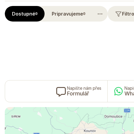
⋯
Dostupné
Pripravujeme
Filt
0
0
Napište nám přes
Napi
Formulář
Wh