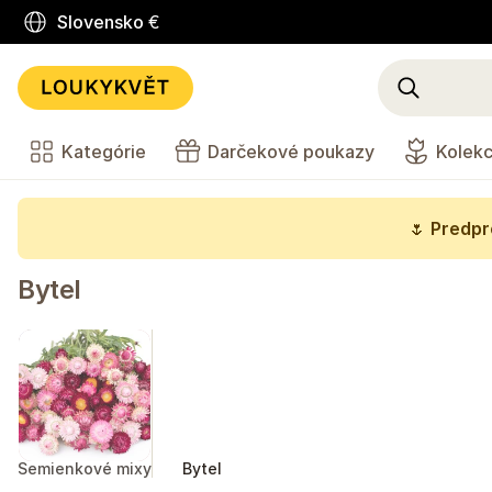
Slovensko
€
Kategórie
Darčekové poukazy
Kolekc
🌷
Predpre
Bytel
Semienkové mixy
Bytel