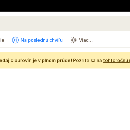
ie
Na poslednú chvíľu
Viac…
daj cibuľovín je v plnom prúde!
Pozrite sa na
tohtoročnú