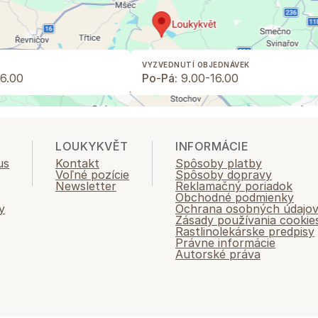
VYZVEDNUTÍ OBJEDNÁVEK
6.00
Po-Pá:
9.00-16.00
LOUKYKVĚT
INFORMÁCIE
us
Kontakt
Spôsoby platby
Voľné pozície
Spôsoby dopravy
Newsletter
Reklamačný poriadok
Obchodné podmienky
y
Ochrana osobných údajo
Zásady používania cookie
Rastlinolekárske predpisy
Právne informácie
Autorské práva