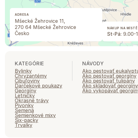
ADRESA
Mšecké Žehrovice 11,
270 64 Mšecké Žehrovice
NÁKUP NA MÍSTĚ
Česko
St-Pá:
9.00-1
KATEGÓRIE
NÁVODY
Bylinky
Ako pestovať eukalypt
Chryzantémy
Ako pestovať georgíny
Cibuľoviny
Ako pestovať tulipány
Darčekové poukazy
Ako skladovať georgíny
Georgíny
Ako vykopávať georgín
Letničky
Okrasné trávy
Pivonky
Semená
Semienkové mixy
Six-packy
Trvalky