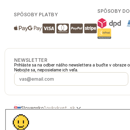
SPÔSOBY DO
SPÔSOBY PLATBY
NEWSLETTER
Prihláste sa na odber nášho newslettera a buďte v obraze 
Nebojte sa, neposielame ich veľa.
Slovensko
loukykvet.sk
Česko
loukykvet.cz
Polska
loukykvet.pl
© 2016 →
2026
Loukykvět s.r.o.
Österreich
loukykvet.at