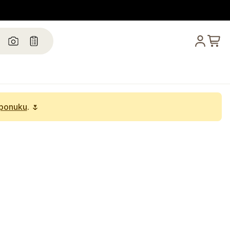
 ponuku
. 🌷