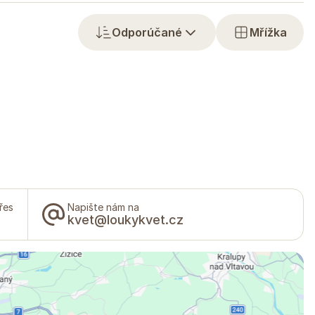
Odporúčané
Mřížka
řes
Napište nám na
kvet@loukykvet.cz