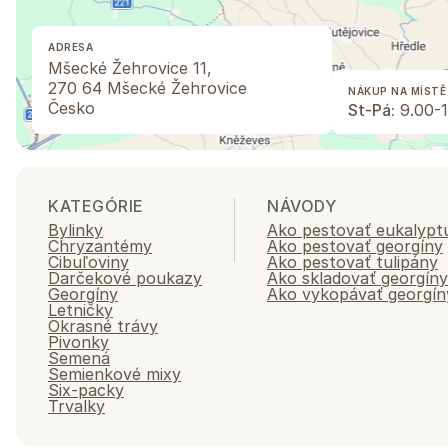
ADRESA
Mšecké Žehrovice 11,
270 64 Mšecké Žehrovice
NÁKUP NA MÍSTĚ
Česko
St-Pá:
9.00-1
KATEGÓRIE
NÁVODY
Bylinky
Ako pestovať eukalypt
Chryzantémy
Ako pestovať georgíny
Cibuľoviny
Ako pestovať tulipány
Darčekové poukazy
Ako skladovať georgíny
Georgíny
Ako vykopávať georgín
Letničky
Okrasné trávy
Pivonky
Semená
Semienkové mixy
Six-packy
Trvalky