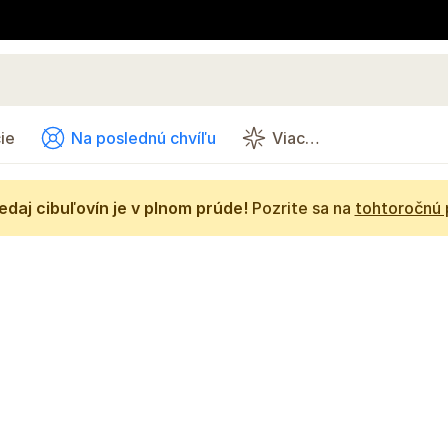
ie
Na poslednú chvíľu
Viac…
daj cibuľovín je v plnom prúde!
Pozrite sa na
tohtoročnú