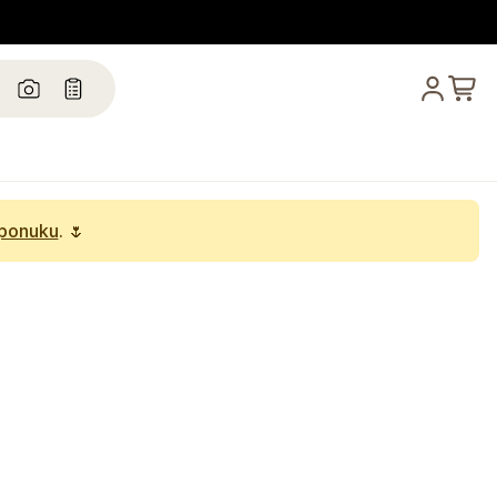
 ponuku
. 🌷