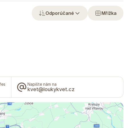
Odporúčané
Mřížka
řes
Napište nám na
kvet@loukykvet.cz