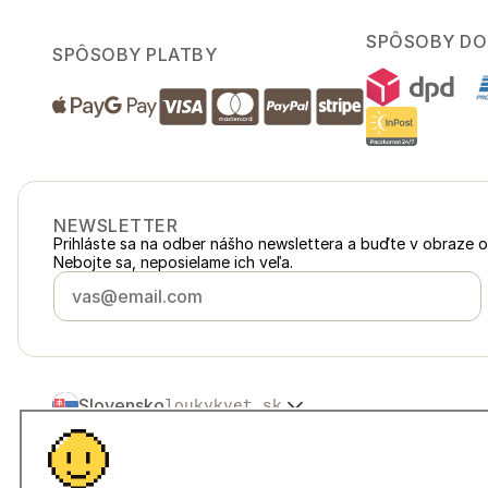
SPÔSOBY DO
SPÔSOBY PLATBY
NEWSLETTER
Prihláste sa na odber nášho newslettera a buďte v obraze 
Nebojte sa, neposielame ich veľa.
Slovensko
loukykvet.sk
Česko
loukykvet.cz
Polska
loukykvet.pl
© 2016 →
2026
Loukykvět s.r.o.
Österreich
loukykvet.at