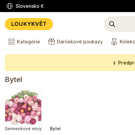
Slovensko
€
Kategórie
Darčekové poukazy
Kolekc
🌷
Predpre
Bytel
Semienkové mixy
Bytel