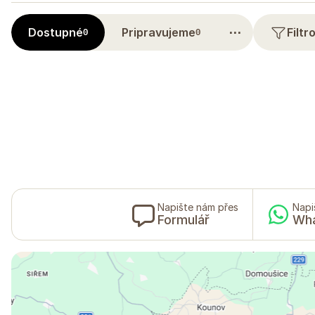
⋯
Dostupné
Pripravujeme
Filt
0
0
Napište nám přes
Napi
Formulář
Wh