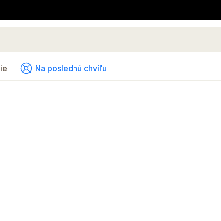
ie
Na poslednú chvíľu