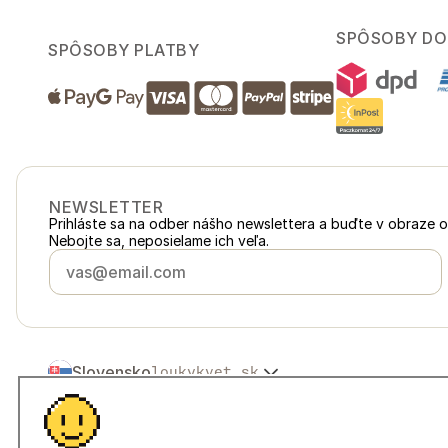
SPÔSOBY DO
SPÔSOBY PLATBY
NEWSLETTER
Prihláste sa na odber nášho newslettera a buďte v obraze 
Nebojte sa, neposielame ich veľa.
Slovensko
loukykvet.sk
Česko
loukykvet.cz
Polska
loukykvet.pl
© 2016 →
2026
Loukykvět s.r.o.
Österreich
loukykvet.at