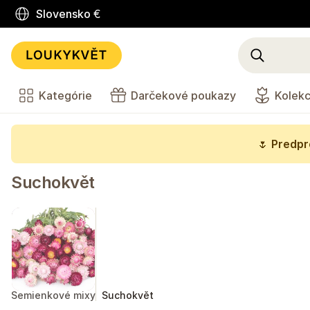
Slovensko
€
Kategórie
Darčekové poukazy
Kolekc
🌷
Predpre
Suchokvět
Semienkové mixy
Suchokvět