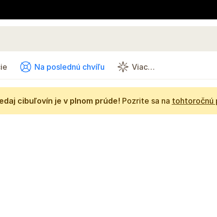
ie
Na poslednú chvíľu
Viac…
daj cibuľovín je v plnom prúde!
Pozrite sa na
tohtoročnú