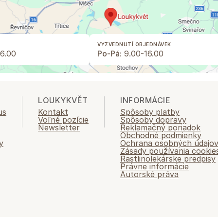
VYZVEDNUTÍ OBJEDNÁVEK
6.00
Po-Pá:
9.00-16.00
LOUKYKVĚT
INFORMÁCIE
us
Kontakt
Spôsoby platby
Voľné pozície
Spôsoby dopravy
Newsletter
Reklamačný poriadok
Obchodné podmienky
y
Ochrana osobných údajo
Zásady používania cookie
Rastlinolekárske predpisy
Právne informácie
Autorské práva