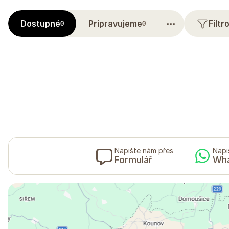
⋯
Dostupné
Pripravujeme
Filt
0
0
Napište nám přes
Napi
Formulář
Wh