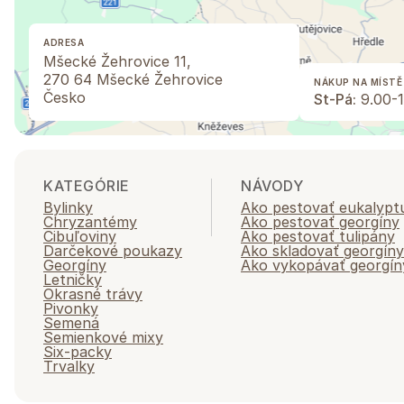
ADRESA
Mšecké Žehrovice 11,
270 64 Mšecké Žehrovice
NÁKUP NA MÍSTĚ
Česko
St-Pá:
9.00-1
KATEGÓRIE
NÁVODY
Bylinky
Ako pestovať eukalypt
Chryzantémy
Ako pestovať georgíny
Cibuľoviny
Ako pestovať tulipány
Darčekové poukazy
Ako skladovať georgíny
Georgíny
Ako vykopávať georgín
Letničky
Okrasné trávy
Pivonky
Semená
Semienkové mixy
Six-packy
Trvalky