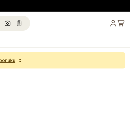
 ponuku
. 🌷