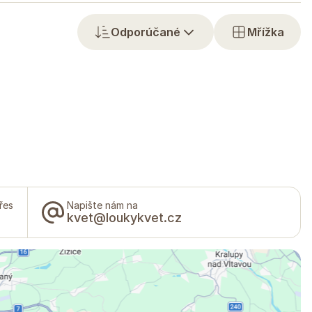
Odporúčané
Mřížka
řes
Napište nám na
kvet@loukykvet.cz