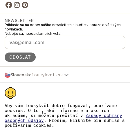
NEWSLETTER
Prihláste sa na odber nášho newslettera a buďte v obraze o všetkých
novinkách.
Nebojte sa, neposielame ich veľa.
ODOSLAŤ
Slovensko
loukykvet.sk
Česko
© 2016 →
2026
Loukykvět s.r.o.
Polska
Spoločnosť Loukykvět s.r.o. je zapísaná v Obchodnom registri
Österreich
Mestského súdu v Prahe, oddiel C, vložka 268616.
Deutschland
Sme zapojení do Systému združeného plnenia EKO-KOM pod číslom
France
EKF00180493.
Aby vám Loukykvět dobre fungoval, používame
Pre vydávanie rastlinolekárskych pasov používame registračné číslo
België
cookies. O tom, aké informácie a ako ich
0636.
ukladáme, si môžete prečítať v
Zásady ochrany
Danmark
IČO je 05663687, DIČ je CZ05663687.
osobných údajov
. Prosím, kliknite pre súhlas s
Eesti
ID dátovej schránky je eng827q.
používaním cookies.
Číslo EORI je CZ05663687.
España