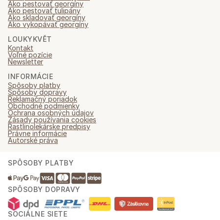
Ako pestovať georgíny
Ako pestovať tulipány
Ako skladovať georgíny
Ako vykopávať georgíny
LOUKYKVĚT
Kontakt
Voľné pozície
Newsletter
INFORMÁCIE
Spôsoby platby
Spôsoby dopravy
Reklamačný poriadok
Obchodné podmienky
Ochrana osobných údajov
Zásady používania cookies
Rastlinolekárske predpisy
Právne informácie
Autorské práva
SPÔSOBY PLATBY
SPÔSOBY DOPRAVY
SOCIÁLNE SIETE