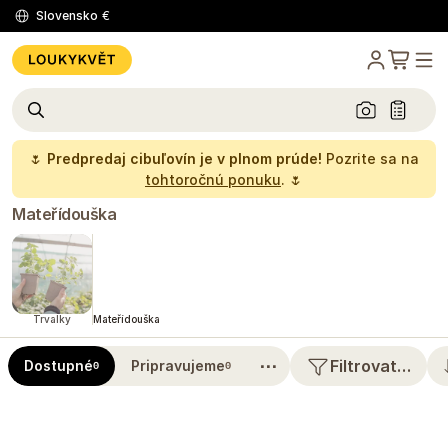
Slovensko
€
🌷
Predpredaj cibuľovín je v plnom prúde!
Pozrite sa na
tohtoročnú ponuku
. 🌷
Mateřídouška
Trvalky
Mateřídouška
⋯
Filtrovat…
Dostupné
Pripravujeme
0
0