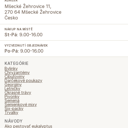
ADRESA
Mšecké Žehrovice 11,
270 64 Mšecké Žehrovice
Česko
NÁKUP NA MÍSTĚ
St-Pá:
9.00-16.00
VYZVEDNUTÍ OBJEDNÁVEK
Po-Pá:
9.00-16.00
KATEGÓRIE
Bylinky
Chryzantémy
Cibuľoviny
Darčekové poukazy
Georgíny
Letničky
Okrasné trávy
Pivonky
Semená
Semienkové mixy
Six-packy
Trvalky
NÁVODY
Ako pestovať eukalyptus