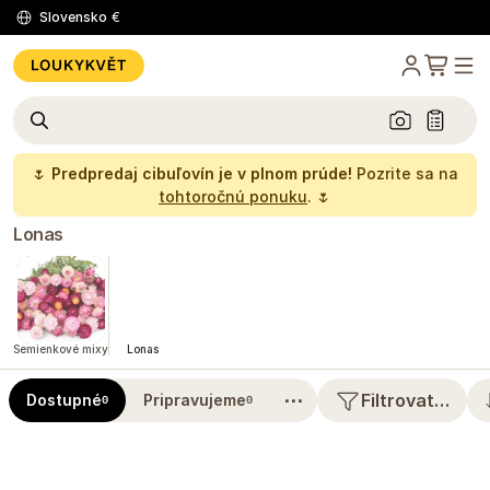
Slovensko
€
🌷
Predpredaj cibuľovín je v plnom prúde!
Pozrite sa na
tohtoročnú ponuku
. 🌷
Lonas
Semienkové mixy
Lonas
⋯
Filtrovat…
Dostupné
Pripravujeme
0
0