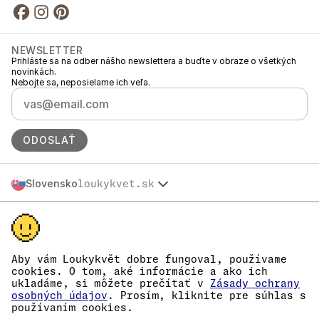
NEWSLETTER
Prihláste sa na odber nášho newslettera a buďte v obraze o všetkých
novinkách.
Nebojte sa, neposielame ich veľa.
ODOSLAŤ
Slovensko
loukykvet.sk
Česko
© 2016 →
2026
Loukykvět s.r.o.
Polska
Spoločnosť Loukykvět s.r.o. je zapísaná v Obchodnom registri
Österreich
Mestského súdu v Prahe, oddiel C, vložka 268616.
Deutschland
Sme zapojení do Systému združeného plnenia EKO-KOM pod číslom
France
EKF00180493.
Aby vám Loukykvět dobre fungoval, používame
Pre vydávanie rastlinolekárskych pasov používame registračné číslo
België
cookies. O tom, aké informácie a ako ich
0636.
ukladáme, si môžete prečítať v
Zásady ochrany
Danmark
IČO je 05663687, DIČ je CZ05663687.
osobných údajov
. Prosím, kliknite pre súhlas s
Eesti
ID dátovej schránky je eng827q.
používaním cookies.
Číslo EORI je CZ05663687.
España