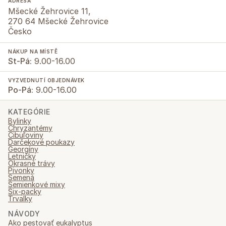
ADRESA
Mšecké Žehrovice 11,
270 64 Mšecké Žehrovice
Česko
NÁKUP NA MÍSTĚ
St-Pá:
9.00-16.00
VYZVEDNUTÍ OBJEDNÁVEK
Po-Pá:
9.00-16.00
KATEGÓRIE
Bylinky
Chryzantémy
Cibuľoviny
Darčekové poukazy
Georgíny
Letničky
Okrasné trávy
Pivonky
Semená
Semienkové mixy
Six-packy
Trvalky
NÁVODY
Ako pestovať eukalyptus