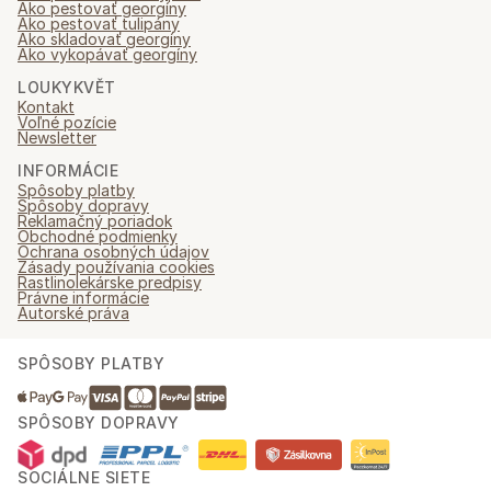
Ako pestovať georgíny
Ako pestovať tulipány
Ako skladovať georgíny
Ako vykopávať georgíny
LOUKYKVĚT
Kontakt
Voľné pozície
Newsletter
INFORMÁCIE
Spôsoby platby
Spôsoby dopravy
Reklamačný poriadok
Obchodné podmienky
Ochrana osobných údajov
Zásady používania cookies
Rastlinolekárske predpisy
Právne informácie
Autorské práva
SPÔSOBY PLATBY
SPÔSOBY DOPRAVY
SOCIÁLNE SIETE