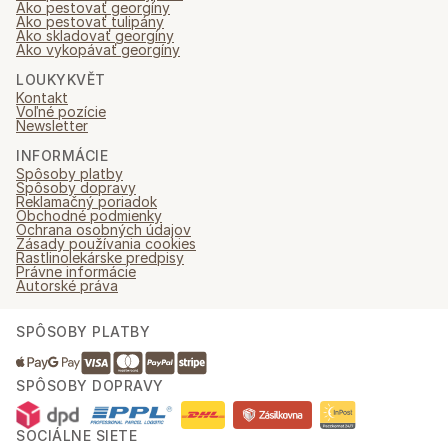
Ako pestovať georgíny
Ako pestovať tulipány
Ako skladovať georgíny
Ako vykopávať georgíny
LOUKYKVĚT
Kontakt
Voľné pozície
Newsletter
INFORMÁCIE
Spôsoby platby
Spôsoby dopravy
Reklamačný poriadok
Obchodné podmienky
Ochrana osobných údajov
Zásady používania cookies
Rastlinolekárske predpisy
Právne informácie
Autorské práva
SPÔSOBY PLATBY
SPÔSOBY DOPRAVY
SOCIÁLNE SIETE