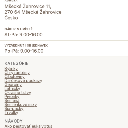
ADRESA
Mšecké Žehrovice 11,
270 64 Mšecké Žehrovice
Česko
NÁKUP NA MÍSTĚ
St-Pá:
9.00-16.00
VYZVEDNUTÍ OBJEDNÁVEK
Po-Pá:
9.00-16.00
KATEGÓRIE
Bylinky
Chryzantémy
Cibuľoviny
Darčekové poukazy
Georgíny
Letničky
Okrasné trávy
Pivonky
Semená
Semienkové mixy
Six-packy
Trvalky
NÁVODY
Ako pestovať eukalyptus