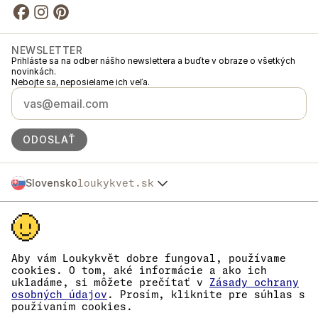
NEWSLETTER
Prihláste sa na odber nášho newslettera a buďte v obraze o všetkých
novinkách.
Nebojte sa, neposielame ich veľa.
ODOSLAŤ
Slovensko
loukykvet.sk
Česko
© 2016 →
2026
Loukykvět s.r.o.
Polska
Spoločnosť Loukykvět s.r.o. je zapísaná v Obchodnom registri
Österreich
Mestského súdu v Prahe, oddiel C, vložka 268616.
Deutschland
Sme zapojení do Systému združeného plnenia EKO-KOM pod číslom
France
EKF00180493.
Aby vám Loukykvět dobre fungoval, používame
Pre vydávanie rastlinolekárskych pasov používame registračné číslo
België
cookies. O tom, aké informácie a ako ich
0636.
ukladáme, si môžete prečítať v
Zásady ochrany
Danmark
IČO je 05663687, DIČ je CZ05663687.
osobných údajov
. Prosím, kliknite pre súhlas s
Eesti
ID dátovej schránky je eng827q.
používaním cookies.
Číslo EORI je CZ05663687.
España