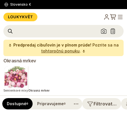
Slovensko
€
🌷
Predpredaj cibuľovín je v plnom prúde!
Pozrite sa na
tohtoročnú ponuku
. 🌷
Okrasná mrkev
Semienkové mixy
Okrasná mrkev
⋯
Filtrovat…
Dostupné
Pripravujeme
0
0