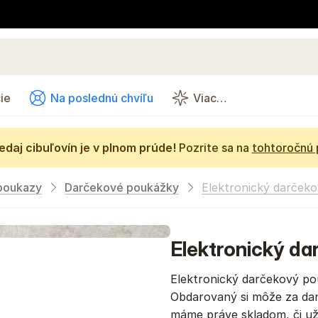
ie
Na poslednú chvíľu
Viac…
daj cibuľovín je v plnom prúde!
Pozrite sa na
tohtoročnú
poukazy
Darčekové poukážky
Elektronický darčeko
Elektronický da
Elektronický darčekový p
Obdarovaný si môže za dan
máme práve skladom, či už