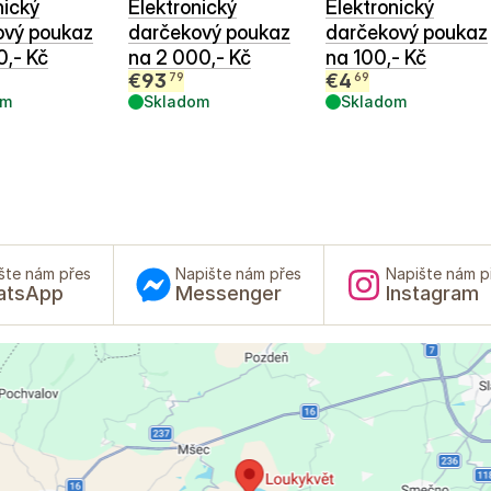
nický
Elektronický
Elektronický
ový poukaz
darčekový poukaz
darčekový poukaz
0,- Kč
na 2 000,- Kč
na 100,- Kč
€
93
€
4
79
69
om
Skladom
Skladom
šte nám přes
Napište nám přes
Napište nám p
atsApp
Messenger
Instagram