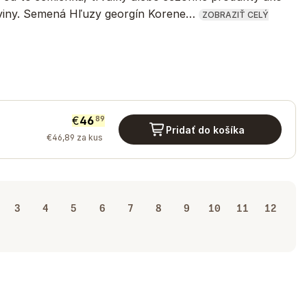
oviny. Semená Hľuzy georgín Korene…
ZOBRAZIŤ CELÝ
€
46
89
Pridať do košíka
€
46
,
89
za kus
3
4
5
6
7
8
9
10
11
12