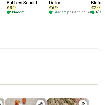
Bubbles Scarlet
Dollar
Blotch
€
3
€
6
€
2
49
09
79
Skladom
Skladom
posledních
69
kusů
Sklad