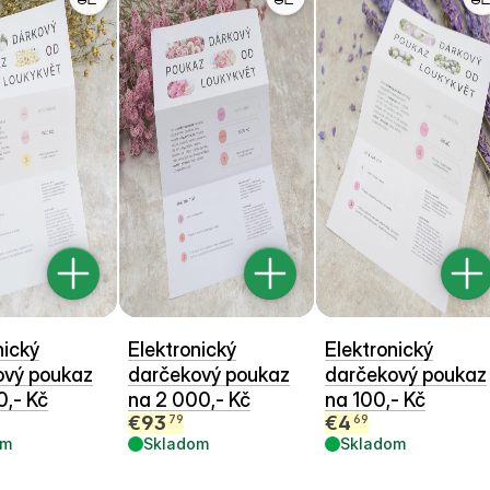
nický
Elektronický
Elektronický
ový poukaz
darčekový poukaz
darčekový poukaz
0,- Kč
na 2 000,- Kč
na 100,- Kč
€
93
€
4
79
69
om
Skladom
Skladom