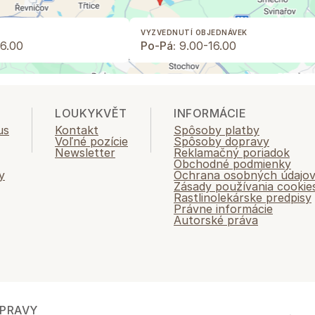
VYZVEDNUTÍ OBJEDNÁVEK
6.00
Po-Pá:
9.00-16.00
LOUKYKVĚT
INFORMÁCIE
us
Kontakt
Spôsoby platby
Voľné pozície
Spôsoby dopravy
Newsletter
Reklamačný poriadok
Obchodné podmienky
y
Ochrana osobných údajo
Zásady používania cookie
Rastlinolekárske predpisy
Právne informácie
Autorské práva
PRAVY