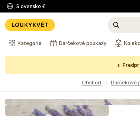
Slovensko
€
Kategórie
Darčekové poukazy
Kolekc
🌷
Predpre
Obchod
Darčekové 