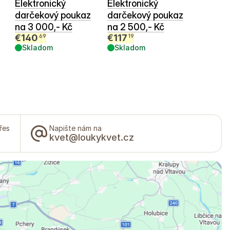
Elektronický
Elektronický
darčekový poukaz
darčekový poukaz
na 3 000,- Kč
na 2 500,- Kč
€
140
€
117
69
19
Skladom
Skladom
řes
Napište nám na
kvet@loukykvet.cz