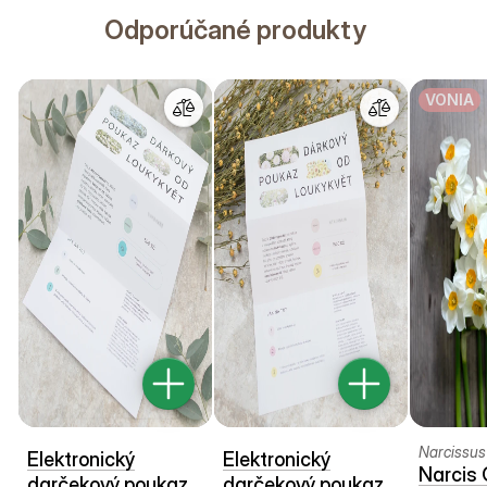
Odporúčané produkty
VONIA
Narcissus
Elektronický
Elektronický
Narcis
darčekový poukaz
darčekový poukaz