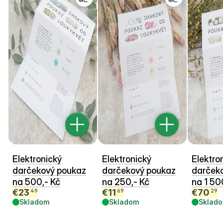
Elektronický
Elektronický
Elektro
darčekový poukaz
darčekový poukaz
darček
na 500,- Kč
na 250,- Kč
na 1 50
€
23
€
11
€
70
49
69
29
Skladom
Skladom
Sklad