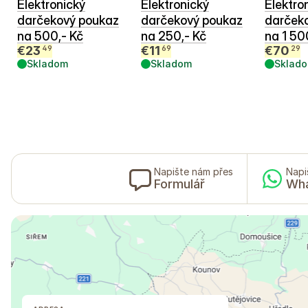
Elektronický
Elektronický
Elektro
darčekový poukaz
darčekový poukaz
darček
na 500,- Kč
na 250,- Kč
na 1 50
€
23
€
11
€
70
49
69
29
Skladom
Skladom
Sklad
Napište nám přes
Napi
Formulář
Wh