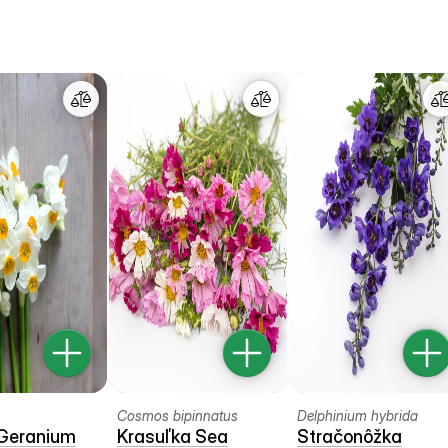
Cosmos bipinnatus
Delphinium hybrida
 Geranium
Krasuľka Sea
Stračonôžka