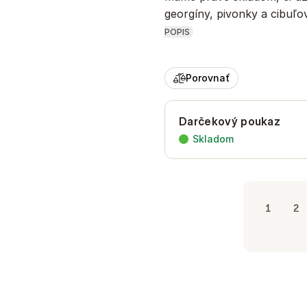
georgíny, pivonky a cibuľ
POPIS
Porovnať
Darčekový poukaz
Skladom
1
2