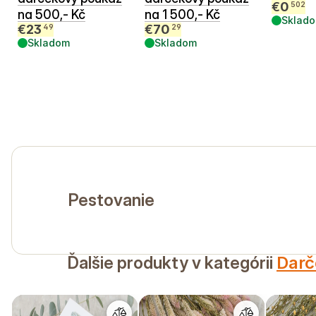
€
0
502
na 500,- Kč
na 1 500,- Kč
Sklad
€
23
€
70
49
29
Skladom
Skladom
Pestovanie
Ďalšie produkty v kategórii
Darč