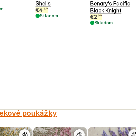
Shells
Benary’s Pacific
om
€
4
49
Black Knight
Skladom
€
2
99
Skladom
ekové poukážky