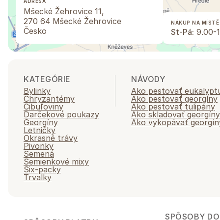
ADRESA
Mšecké Žehrovice 11,
270 64 Mšecké Žehrovice
NÁKUP NA MÍSTĚ
Česko
St-Pá:
9.00-1
KATEGÓRIE
NÁVODY
Bylinky
Ako pestovať eukalypt
Chryzantémy
Ako pestovať georgíny
Cibuľoviny
Ako pestovať tulipány
Darčekové poukazy
Ako skladovať georgíny
Georgíny
Ako vykopávať georgín
Letničky
Okrasné trávy
Pivonky
Semená
Semienkové mixy
Six-packy
Trvalky
SPÔSOBY DO