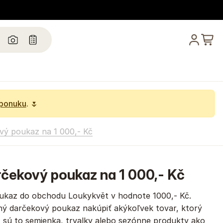
 ponuku
. 🌷
vý poukaz na 1 000,- Kč
rčekový poukaz na 1 000,- Kč
oukaz do obchodu Loukykvět v hodnote 1000,- Kč.
ý darčekový poukaz nakúpiť akýkoľvek tovar, ktorý
 sú to semienka, trvalky alebo sezónne produkty ako