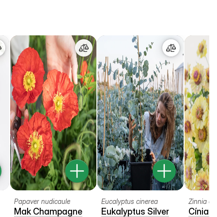
Papaver nudicaule
Eucalyptus cinerea
Zinnia el
Mak Champagne
Eukalyptus Silver
Cínia 