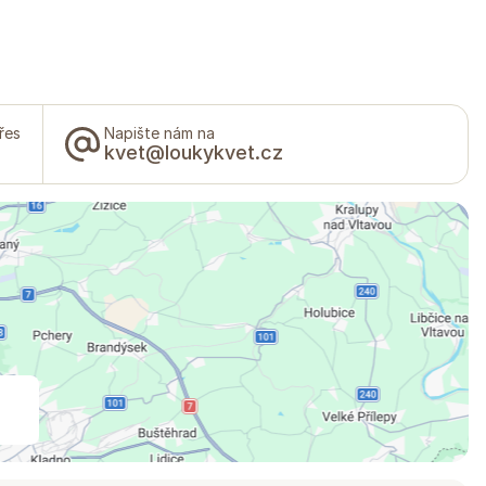
řes
Napište nám na
kvet@loukykvet.cz