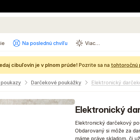
ie
Na poslednú chvíľu
Viac…
daj cibuľovín je v plnom prúde!
Pozrite sa na
tohtoročnú
 poukazy
Darčekové poukážky
Elektronický darček
Elektronický da
Elektronický darčekový po
Obdarovaný si môže za dan
máme práve skladom, či už