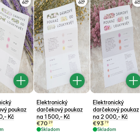
nický
Elektronický
Elektronický
ový poukaz
darčekový poukaz
darčekový poukaz
0,- Kč
na 1 500,- Kč
na 2 000,- Kč
€
70
€
93
29
79
om
Skladom
Skladom