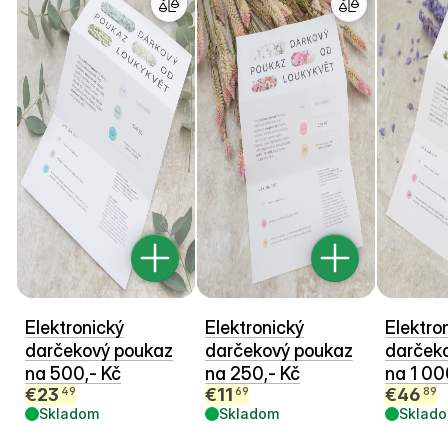
Elektronický
Elektronický
Elektro
darčekový poukaz
darčekový poukaz
darček
na 500,- Kč
na 250,- Kč
na 1 00
€
23
€
11
€
46
49
69
89
Skladom
Skladom
Sklad