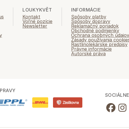
LOUKYKVĚT
INFORMÁCIE
us
Kontakt
Spôsoby platby
Voľné pozície
Spôsoby dopravy
Newsletter
Reklamačný poriadok
Obchodné podmienky
y
Ochrana osobných údajo
Zásady používania cookie
Rastlinolekárske predpisy
Právne informácie
Autorské práva
PRAVY
SOCIÁLNE