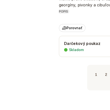
georgíny, pivonky a cibuľ
POPIS
Porovnať
Darčekový poukaz
Skladom
1
2