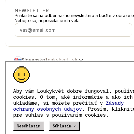
NEWSLETTER
Prihláste sa na odber nášho newslettera a buďte v obraze 
Nebojte sa, neposielame ich veľa.
Slovensko
loukykvet.sk
Česko
loukykvet.cz
Polska
loukykvet.pl
© 2016 →
2026
Loukykvět s.r.o.
Österreich
loukykvet.at
Spoločnosť Loukykvět s.r.o. je zapísaná v Obchodnom regist
Deutschland
loukykvet.de
Sme zapojení do Systému združeného plnenia EKO-KOM po
Aby vám Loukykvět dobre fungoval, použív
France
Pre vydávanie rastlinolekárskych pasov používame registrač
loukykvet.fr
cookies. O tom, aké informácie a ako ich
IČO je 05663687, DIČ je CZ05663687.
België
ukladáme, si môžete prečítať v
Zásady
loukykvet.be
ID dátovej schránky je eng827q.
ochrany osobných údajov
. Prosím, kliknit
Danmark
loukykvet.dk
Číslo EORI je CZ05663687.
pre súhlas s používaním cookies.
Sme platcovia DPH.
Eesti
loukykvet.ee
España
loukykvet.es
Verze
20302
PRODUCTION
Nesúhlasím
Súhlasím ✓
Suomi
loukykvet.fi