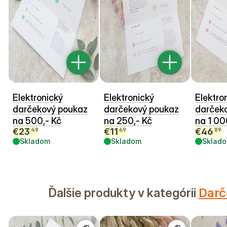
Elektronický
Elektronický
Elektro
darčekový poukaz
darčekový poukaz
darček
na 500,- Kč
na 250,- Kč
na 1 00
€
23
€
11
€
46
49
69
89
Skladom
Skladom
Sklad
Ďalšie produkty v kategórii
Darč