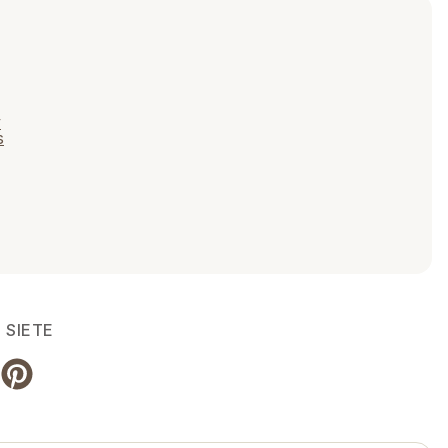
v
s
 SIETE