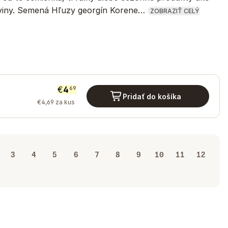
oviny. Semená Hľuzy georgín Korene…
ZOBRAZIŤ CELÝ
€
4
69
Pridať do košíka
€
4
,
69
za kus
3
4
5
6
7
8
9
10
11
12