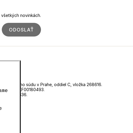
o všetkých novinkách.
ODOSLAŤ
ri Mestského súdu v Prahe, oddiel C, vložka 268616.
d číslom EKF00180493.
ame
né číslo 0636.
e