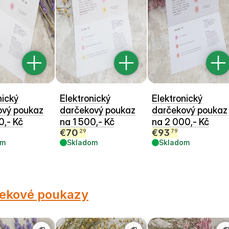
nický
Elektronický
Elektronický
ový poukaz
darčekový poukaz
darčekový poukaz
0,- Kč
na 1 500,- Kč
na 2 000,- Kč
€
70
€
93
29
79
om
Skladom
Skladom
ekové poukazy