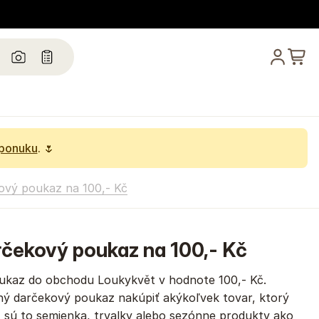
 ponuku
. 🌷
ový poukaz na 100,- Kč
rčekový poukaz na 100,- Kč
ukaz do obchodu Loukykvět v hodnote 100,- Kč.
ý darčekový poukaz nakúpiť akýkoľvek tovar, ktorý
 sú to semienka, trvalky alebo sezónne produkty ako