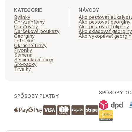
KATEGÓRIE
NÁVODY
Bylinky
Ako pestovať eukalypt
Chryzantémy
Ako pestovať georgíny
Cibuľoviny
Ako pestovať tulipány
Darčekové poukazy
Ako skladovať georgíny
Georgíny
Ako vykopávať georgín
Letničky
Okrasné trávy
Pivonky
Semená
Semienkové mixy
Six-packy
Trvalky
SPÔSOBY DO
SPÔSOBY PLATBY