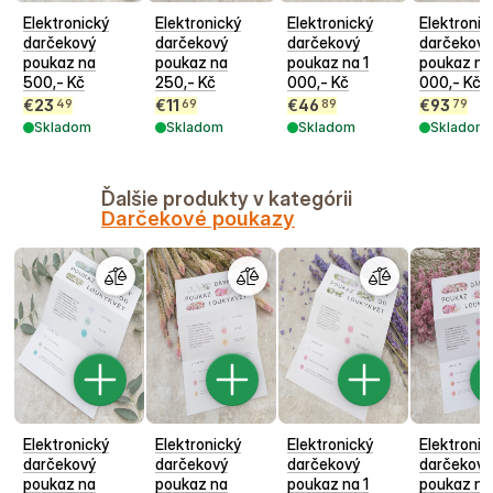
Elektronický
Elektronický
Elektronický
Elektronic
darčekový
darčekový
darčekový
darčekový
poukaz na
poukaz na
poukaz na 1
poukaz na
500,- Kč
250,- Kč
000,- Kč
000,- Kč
€
23
€
11
€
46
€
93
49
69
89
79
Skladom
Skladom
Skladom
Skladom
Ďalšie produkty v kategórii
Darčekové poukazy
Elektronický
Elektronický
Elektronický
Elektronic
darčekový
darčekový
darčekový
darčekový
poukaz na
poukaz na
poukaz na 1
poukaz na