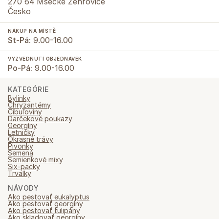
270 64 Mšecké Žehrovice
Česko
NÁKUP NA MÍSTĚ
St-Pá:
9.00-16.00
VYZVEDNUTÍ OBJEDNÁVEK
Po-Pá:
9.00-16.00
KATEGÓRIE
Bylinky
Chryzantémy
Cibuľoviny
Darčekové poukazy
Georgíny
Letničky
Okrasné trávy
Pivonky
Semená
Semienkové mixy
Six-packy
Trvalky
NÁVODY
Ako pestovať eukalyptus
Ako pestovať georgíny
Ako pestovať tulipány
Ako skladovať georgíny