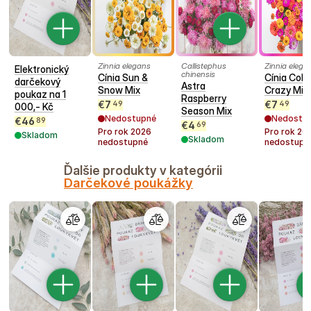
Zinnia elegans
Callistephus
Zinnia elega
Elektronický
chinensis
Cínia Sun &
Cínia Colo
darčekový
Astra
Snow Mix
Crazy Mix
poukaz na 1
Raspberry
€
7
€
7
49
49
000,- Kč
Season Mix
Nedostupné
Nedostu
€
46
89
€
4
69
Pro rok
2026
Pro rok
20
Skladom
Skladom
nedostupné
nedostupn
Ďalšie produkty v kategórii
Darčekové poukážky