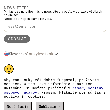
NEWSLETTER
Prihláste sa na odber nášho newslettera a buďte v obraze o všetkých
novinkách.
Nebojte sa, neposielame ich veľa.
ODOSLAŤ
Slovensko
loukykvet.sk
Česko
© 2016 →
2026
Loukykvět s.r.o.
Polska
Spoločnosť Loukykvět s.r.o. je zapísaná v Obchodnom registri
Österreich
Mestského súdu v Prahe, oddiel C, vložka 268616.
Deutschland
Sme zapojení do Systému združeného plnenia EKO-KOM pod číslom
France
EKF00180493.
Aby vám Loukykvět dobre fungoval, používame
Pre vydávanie rastlinolekárskych pasov používame registračné číslo
België
cookies. O tom, aké informácie a ako ich
0636.
ukladáme, si môžete prečítať v
Zásady ochrany
Danmark
IČO je 05663687, DIČ je CZ05663687.
osobných údajov
. Prosím, kliknite pre súhlas s
Eesti
ID dátovej schránky je eng827q.
používaním cookies.
Číslo EORI je CZ05663687.
España
Sme platcovia DPH.
Suomi
Verze
Nesúhlasím
20302
PRODUCTION
Súhlasím ✓
Magyarország