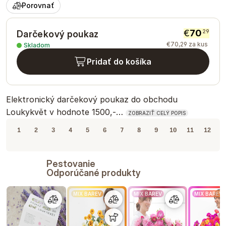
Porovnať
€
70
29
Darčekový poukaz
€
70
,
29
za kus
Skladom
Pridať do košíka
Elektronický darčekový poukaz do obchodu
Loukykvět v hodnote 1500,-…
ZOBRAZIŤ CELÝ POPIS
1
2
3
4
5
6
7
8
9
10
11
12
Pestovanie
Odporúčané produkty
MIX BAREV
MIX BAREV
MIX BAREV