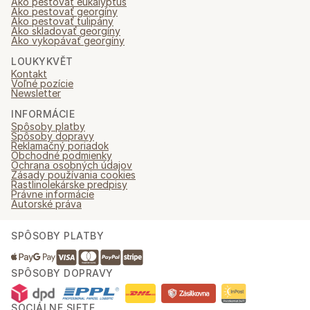
Ako pestovať eukalyptus
Ako pestovať georgíny
Ako pestovať tulipány
Ako skladovať georgíny
Ako vykopávať georgíny
LOUKYKVĚT
Kontakt
Voľné pozície
Newsletter
INFORMÁCIE
Spôsoby platby
Spôsoby dopravy
Reklamačný poriadok
Obchodné podmienky
Ochrana osobných údajov
Zásady používania cookies
Rastlinolekárske predpisy
Právne informácie
Autorské práva
SPÔSOBY PLATBY
SPÔSOBY DOPRAVY
SOCIÁLNE SIETE