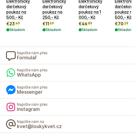
Elektronický
Elektronický
Elektronický
Elektronic
darčekový
darčekový
darčekový
darčekový
poukaz na
poukaz na
poukaz na 1
poukaz na
500,- Kč
250,- Kč
000,- Kč
500,- Kč
€
23
€
11
€
46
€
70
49
69
89
29
Skladom
Skladom
Skladom
Skladom
Napište nám přes
Formulář
Napište nám přes
WhatsApp
Napište nám přes
Messenger
Napište nám přes
Instagram
Napište nám na
kvet@loukykvet.cz