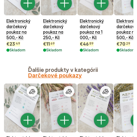
Elektronický
Elektronický
Elektronický
Elektronic
darčekový
darčekový
darčekový
darčekový
poukaz na
poukaz na
poukaz na 1
poukaz na
500,- Kč
250,- Kč
000,- Kč
500,- Kč
€
23
€
11
€
46
€
70
49
69
89
29
Skladom
Skladom
Skladom
Skladom
Ďalšie produkty v kategórii
Darčekové poukazy