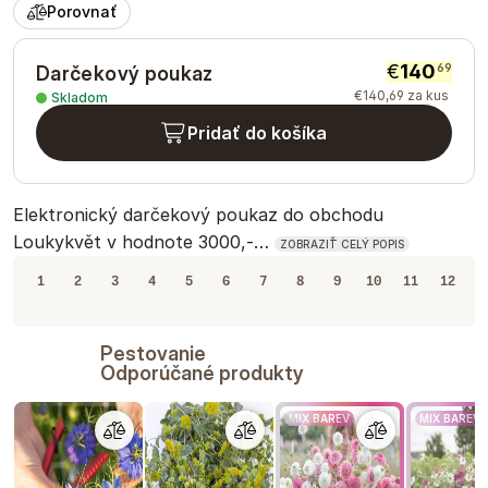
Porovnať
€
140
69
Darčekový poukaz
€
140
,
69
za kus
Skladom
Pridať do košíka
Elektronický darčekový poukaz do obchodu
Loukykvět v hodnote 3000,-…
ZOBRAZIŤ CELÝ POPIS
1
2
3
4
5
6
7
8
9
10
11
12
Pestovanie
Odporúčané produkty
MIX BAREV
MIX BAREV