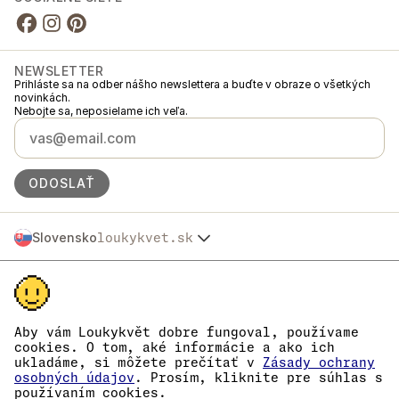
NEWSLETTER
Prihláste sa na odber nášho newslettera a buďte v obraze o všetkých
novinkách.
Nebojte sa, neposielame ich veľa.
ODOSLAŤ
Slovensko
loukykvet.sk
Česko
© 2016 →
2026
Loukykvět s.r.o.
Polska
Spoločnosť Loukykvět s.r.o. je zapísaná v Obchodnom registri
Österreich
Mestského súdu v Prahe, oddiel C, vložka 268616.
Deutschland
Sme zapojení do Systému združeného plnenia EKO-KOM pod číslom
France
EKF00180493.
Aby vám Loukykvět dobre fungoval, používame
Pre vydávanie rastlinolekárskych pasov používame registračné číslo
België
cookies. O tom, aké informácie a ako ich
0636.
ukladáme, si môžete prečítať v
Zásady ochrany
Danmark
IČO je 05663687, DIČ je CZ05663687.
osobných údajov
. Prosím, kliknite pre súhlas s
Eesti
ID dátovej schránky je eng827q.
používaním cookies.
Číslo EORI je CZ05663687.