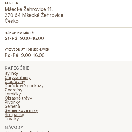
ADRESA
Mšecké Žehrovice 11,
270 64 Mšecké Žehrovice
Česko
NÁKUP NA MÍSTĚ
St-Pá:
9.00-16.00
VYZVEDNUTÍ OBJEDNÁVEK
Po-Pá:
9.00-16.00
KATEGÓRIE
Bylinky
Chryzantémy
Cibuľoviny
Darčekové poukazy
Georgíny
Letničky
Okrasné trávy
Pivonky
Semená
Semienkové mixy
Six-packy
Trvalky
NÁVODY