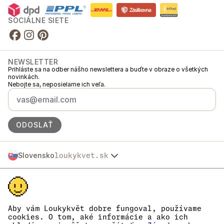
SOCIÁLNE SIETE
NEWSLETTER
Prihláste sa na odber nášho newslettera a buďte v obraze o všetkých
novinkách.
Nebojte sa, neposielame ich veľa.
ODOSLAŤ
Slovensko
loukykvet.sk
Česko
© 2016 →
2026
Loukykvět s.r.o.
Polska
Spoločnosť Loukykvět s.r.o. je zapísaná v Obchodnom registri
Österreich
Mestského súdu v Prahe, oddiel C, vložka 268616.
Deutschland
Sme zapojení do Systému združeného plnenia EKO-KOM pod číslom
France
EKF00180493.
Aby vám Loukykvět dobre fungoval, používame
Pre vydávanie rastlinolekárskych pasov používame registračné číslo
België
cookies. O tom, aké informácie a ako ich
0636.