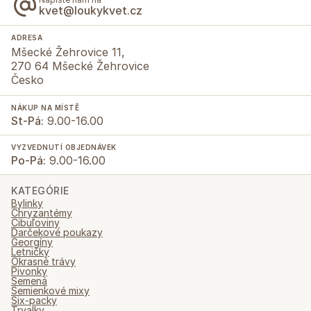
kvet@loukykvet.cz
ADRESA
Mšecké Žehrovice 11,
270 64 Mšecké Žehrovice
Česko
NÁKUP NA MÍSTĚ
St-Pá:
9.00-16.00
VYZVEDNUTÍ OBJEDNÁVEK
Po-Pá:
9.00-16.00
KATEGÓRIE
Bylinky
Chryzantémy
Cibuľoviny
Darčekové poukazy
Georgíny
Letničky
Okrasné trávy
Pivonky
Semená
Semienkové mixy
Six-packy
Trvalky