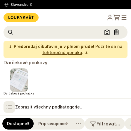
Slovensko
€
🌷
Predpredaj cibuľovín je v plnom prúde!
Pozrite sa na
tohtoročnú ponuku
. 🌷
Darčekové poukazy
Darčekové poukážky
Zobrazit všechny podkategorie…
⋯
Filtrovat…
Dostupné
Pripravujeme
8
0