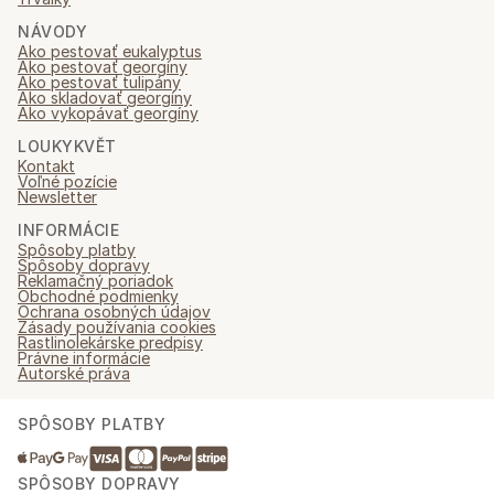
NÁVODY
Ako pestovať eukalyptus
Ako pestovať georgíny
Ako pestovať tulipány
Ako skladovať georgíny
Ako vykopávať georgíny
LOUKYKVĚT
Kontakt
Voľné pozície
Newsletter
INFORMÁCIE
Spôsoby platby
Spôsoby dopravy
Reklamačný poriadok
Obchodné podmienky
Ochrana osobných údajov
Zásady používania cookies
Rastlinolekárske predpisy
Právne informácie
Autorské práva
SPÔSOBY PLATBY
SPÔSOBY DOPRAVY