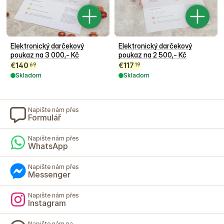
Elektronický darčekový
Elektronický darčekový
poukaz na 3 000,- Kč
poukaz na 2 500,- Kč
€
140
€
117
69
19
Skladom
Skladom
Napište nám přes
Formulář
Napište nám přes
WhatsApp
Napište nám přes
Messenger
Napište nám přes
Instagram
Napište nám na